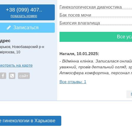
Гинекологическая диагностика
+38 (099) 407..
Бак посев мочи
показать номер
Биопсия влагалища
Записаться
Все ус
дрес
арьков, Новобаварский р-н
мiрязєва, 10
Наталя, 10.01.2025:
- Відмінна клініка. Записалася онлай
мотреть на карте
уважний, провів детальний огляд, з
Атмосфера комфортна, персонал при
сайт
Все отзывы: 1
е гинекологии в Харькове