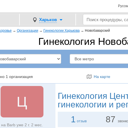
Русск
Харьков
оровье
→
Организации
→
Гинекологии Харькова
→
Новобаварский
Гинекология Новоб
но 1 организация
На карте
Гинекология
Цент
Ц
гинекологии и ре
1
87
отзыв
звонк
на Barb уже 2 г. 2 мес.