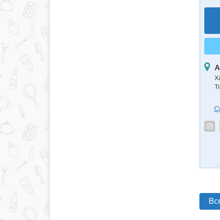
А
Х
Тi
С
Вс