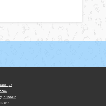
пиляция
ссаж
у, пирсинг
никюр