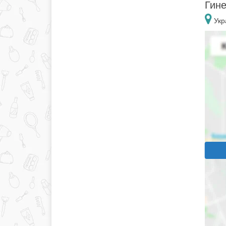
Гине
Укр