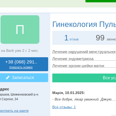
Гинекология
Пуль
П
1
99
отзыв
звонк
на Barb уже 2 г. 2 мес.
Лечение нарушений менструальног
Лечение эндометриоза
+38 (068) 291..
Лечение эрозии шейки матки
показать номер
Записаться
Все ус
дрес
Марія, 10.01.2025:
арьков, Шевченковский р-н
- Все добре, лікар уважний. Дякую.....
3 Серпня, 34
Все отзывы: 1
мотреть на карте