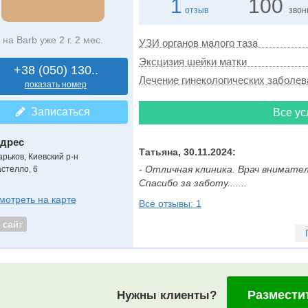
1
100
отзыв
звон
на Barb уже 2 г. 2 мес.
УЗИ органов малого таза
Эксцизия шейки матки
+38 (050) 130..
Лечение гинекологических заболев
показать номер
Записаться
Все ус
дрес
Татьяна, 30.11.2024:
арьков, Киевский р-н
- Отличная клиника. Врач внимател
астелло, 6
Спасибо за заботу.......
мотреть на карте
Все отзывы: 1
сайт
Размести
Нужны клиенты?