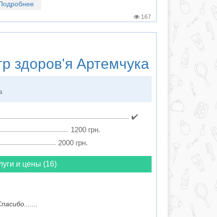
Подробнее
167
р здоров'я Артемчука
а
✔️
1200 грн.
2000 грн.
луги и цены (16)
асибо.......