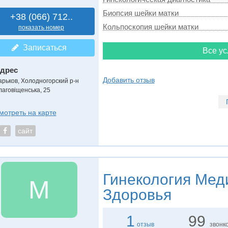
Биопсия шейки матки
+38 (066) 712..
Кольпоскопия шейки матки
показать номер
Записаться
Все ус
дрес
Добавить отзыв
арьков, Холодногорский р-н
лаговіщенська, 25
мотреть на карте
сайт
Гинекология
Меди
М
Здоровья
1
99
отзыв
звонк