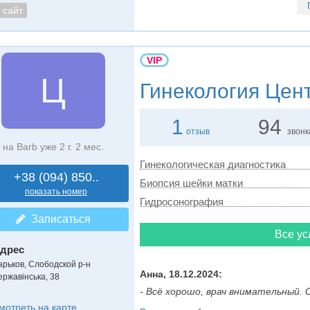
сайт
VIP
Ц
Гинекология
Цент
1
94
отзыв
звонк
на Barb уже 2 г. 2 мес.
Гинекологическая диагностика
+38 (094) 850..
Биопсия шейки матки
показать номер
Гидросонография
Записаться
Все ус
дрес
арьков, Слободской р-н
Анна, 18.12.2024:
ержавінська, 38
- Всё хорошо, врач внимательный. Сп
мотреть на карте