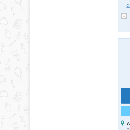
С
А
Х