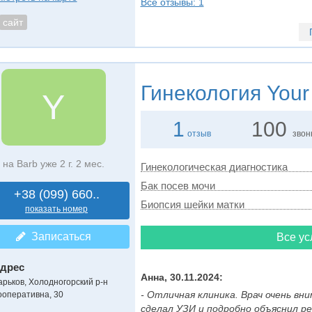
Все отзывы: 1
сайт
Гинекология
Your
Y
1
100
отзыв
звон
на Barb уже 2 г. 2 мес.
Гинекологическая диагностика
Бак посев мочи
+38 (099) 660..
Биопсия шейки матки
показать номер
Записаться
Все ус
дрес
Анна, 30.11.2024:
арьков, Холодногорский р-н
- Отличная клиника. Врач очень вн
ооперативна, 30
сделал УЗИ и подробно объяснил 