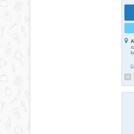
А
Х
Б
С