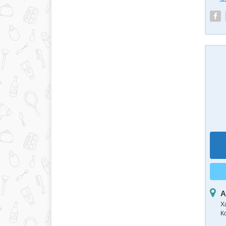
А
Х
К