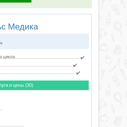
с Медика
ов
о цикла
✔️
✔️
✔️
луги и цены (30)
..