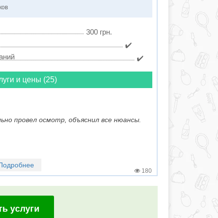
ков
300 грн.
✔️
аний
✔️
луги и цены (25)
ьно провел осмотр, объяснил все нюансы.
Подробнее
180
ть услуги