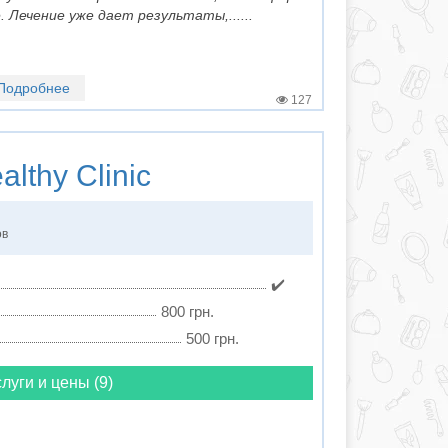
 Лечение уже дает результаты,......
Подробнее
127
lthy Clinic
ов
✔️
800 грн.
500 грн.
луги и цены (9)