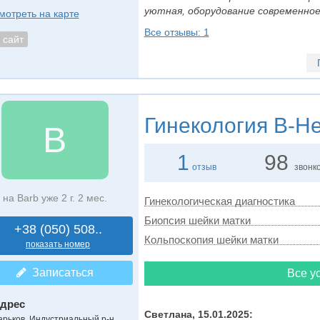
уютная, оборудование современное.
мотреть на карте
Все отзывы: 1
сайт
Гинекология
B-Hea
B
1
98
отзыв
звонк
на Barb уже 2 г. 2 мес.
Гинекологическая диагностика
Биопсия шейки матки
+38 (050) 508..
Кольпоскопия шейки матки
показать номер
Записаться
Все ус
дрес
Светлана, 15.01.2025:
арьков, Индустриальный р-н