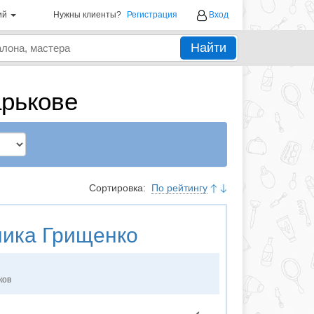
ий
Нужны клиенты?
Регистрация
Вход
Найти
арькове
Сортировка:
По рейтингу
ика Грищенко
ков