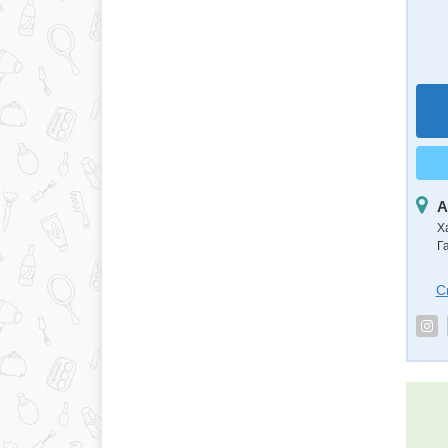
А
Х
Г
С