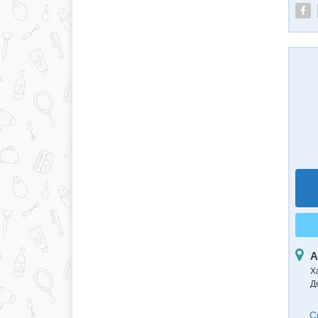
А
Х
Д
С