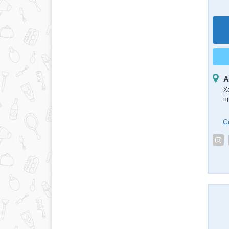
А
Х
п
С