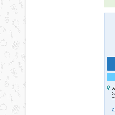
А
Х
2
С