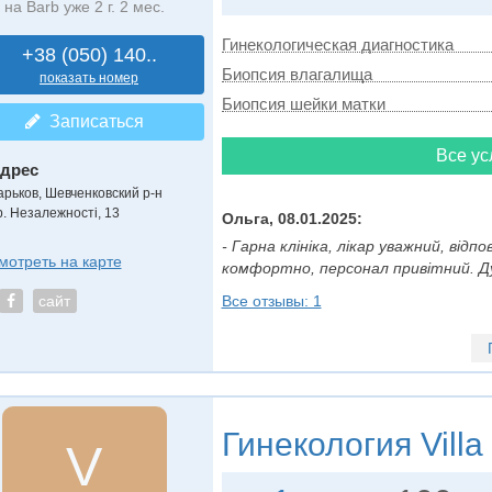
на Barb уже 2 г. 2 мес.
Гинекологическая диагностика
+38 (050) 140..
Биопсия влагалища
показать номер
Биопсия шейки матки
Записаться
Все ус
дрес
арьков, Шевченковский р-н
р. Незалежності, 13
Ольга, 08.01.2025:
- Гарна клініка, лікар уважний, відп
мотреть на карте
комфортно, персонал привітний. Дуж
Все отзывы: 1
сайт
Гинекология
Villa
V