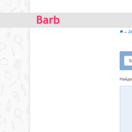
→
Зд
Найде