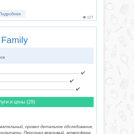
Подробнее
127
 Family
ков
✔️
✔️
✔️
луги и цены (29)
имательный, провел детальное обследование,
результаты. Персонал вежливый, атмосфера