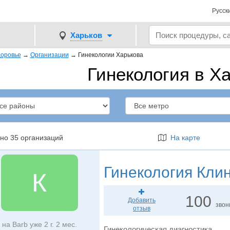
Русск
Харьков
оровье
→
Организации
→
Гинекологии Харькова
Гинекология в Х
но 35 организаций
На карте
Гинекология
Клин
К
100
Добавить
звон
отзыв
на Barb уже 2 г. 2 мес.
Гинекологическая диагностика