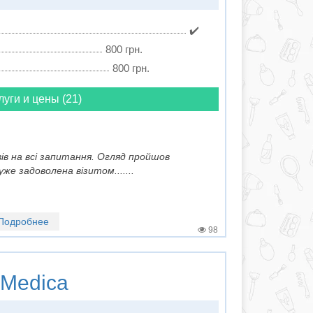
✔️
800 грн.
800 грн.
луги и цены (21)
овів на всі запитання. Огляд пройшов
е задоволена візитом.......
Подробнее
98
 Medica