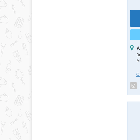
А
В
М
С