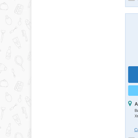
А
В
Х
С