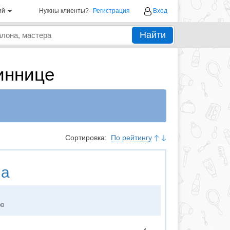
ий
Нужны клиенты?
Регистрация
Вход
Найти
иннице
Сортировка:
По рейтингу
da
ов