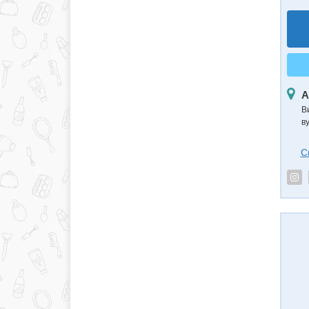
А
В
в
С