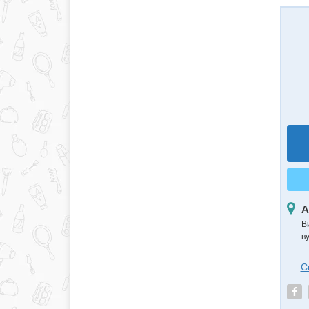
А
В
в
С