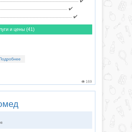
✔️
✔️
✔️
луги и цены (41)
Подробнее
169
омед
ов