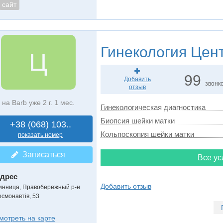
сайт
Гинекология
Цент
Ц
99
Добавить
звонк
отзыв
на Barb уже 2 г. 1 мес.
Гинекологическая диагностика
Биопсия шейки матки
+38 (068) 103..
Кольпоскопия шейки матки
показать номер
Записаться
Все ус
дрес
Добавить отзыв
инница, Правобережный р-н
осмонавтів, 53
мотреть на карте