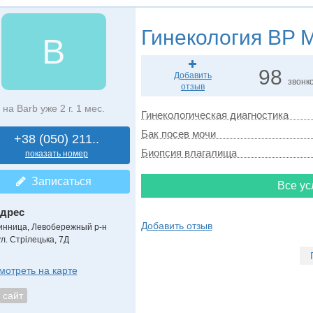
Гинекология
BP M
B
98
Добавить
звонк
отзыв
на Barb уже 2 г. 1 мес.
Гинекологическая диагностика
Бак посев мочи
+38 (050) 211..
Биопсия влагалища
показать номер
Записаться
Все ус
дрес
Добавить отзыв
инница, Левобережный р-н
ул. Стрілецька, 7Д
мотреть на карте
сайт