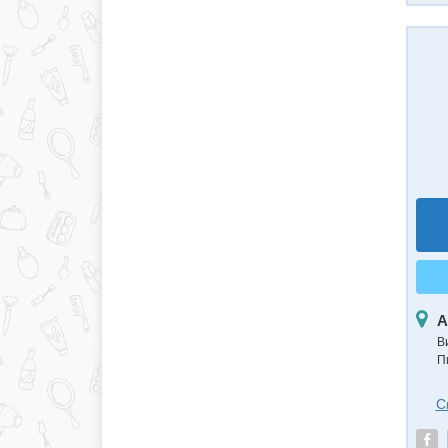
А
В
П
С