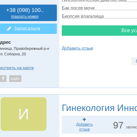
Бак посев мочи
+38 (098) 100..
Биопсия влагалища
показать номер
Записаться
Все ус
дрес
Добавить отзыв
инница, Правобережный р-н
ул. Соборна, 20
мотреть на карте
сайт
Гинекология
Инн
И
97
Добавить
звонк
отзыв