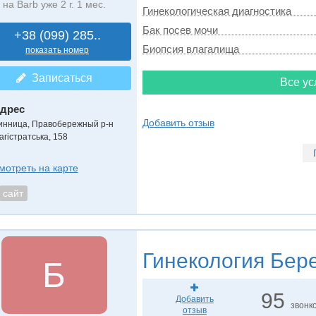
на Barb уже 2 г. 1 мес.
Гинекологическая диагностика
Бак посев мочи
+38 (099) 285..
Биопсия влагалища
показать номер
Записаться
Все ус
дрес
Добавить отзыв
инница, Правобережный р-н
агістратська, 158
мотреть на карте
сайт
Гинекология
Бере
Б
95
Добавить
звонк
отзыв