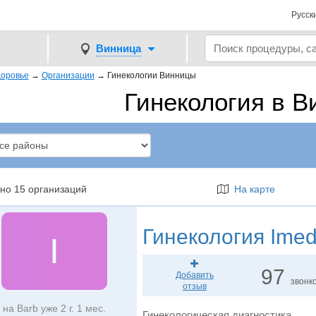
Русск
Винница
оровье
→
Организации
→
Гинекологии Винницы
Гинекология в В
но 15 организаций
На карте
Гинекология
Ime
I
97
Добавить
звонк
отзыв
на Barb уже 2 г. 1 мес.
Гинекологическая диагностика