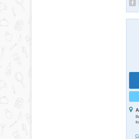
А
В
К
С