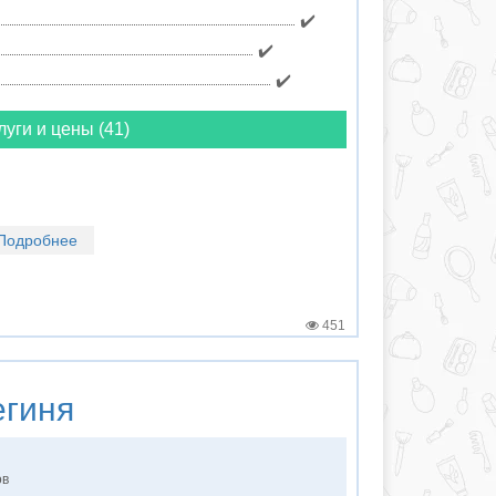
✔️
✔️
✔️
луги и цены (41)
Подробнее
451
гиня
ов