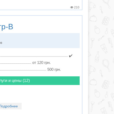
210
р-В
ов
✔️
от 120 грн.
500 грн.
луги и цены (12)
Подробнее