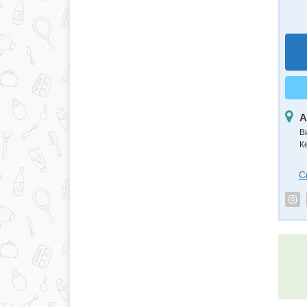
А
В
К
С