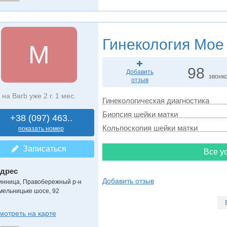
Гинекология
Мое 
М
98
Добавить
звонк
отзыв
на Barb уже 2 г. 1 мес.
Гинекологическая диагностика
Биопсия шейки матки
+38 (097) 463..
Кольпоскопия шейки матки
показать номер
Записаться
Все ус
дрес
Добавить отзыв
инница, Правобережный р-н
мельницьке шосе, 92
мотреть на карте