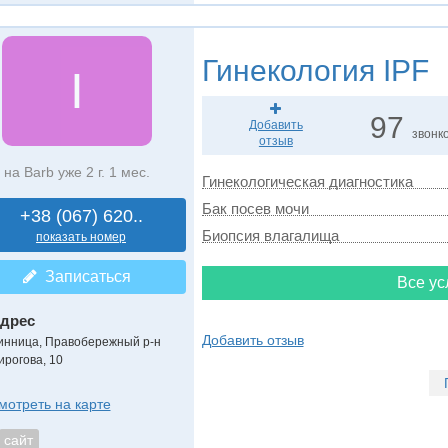
Гинекология
IPF
I
97
Добавить
звонк
отзыв
на Barb уже 2 г. 1 мес.
Гинекологическая диагностика
Бак посев мочи
+38 (067) 620..
Биопсия влагалища
показать номер
Записаться
Все ус
дрес
Добавить отзыв
инница, Правобережный р-н
ирогова, 10
мотреть на карте
сайт