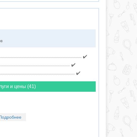
ов
✔️
✔️
✔️
луги и цены (41)
Подробнее