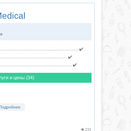
edical
ов
✔️
✔️
✔️
луги и цены (34)
Подробнее
231