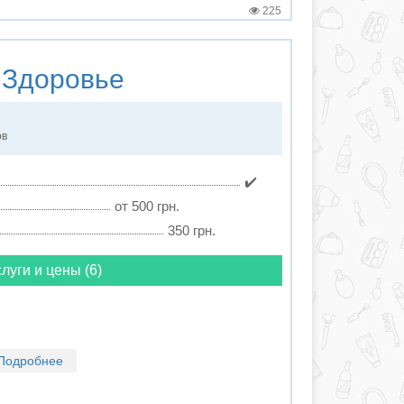
225
Здоровье
ов
✔️
от 500 грн.
350 грн.
луги и цены (6)
Подробнее