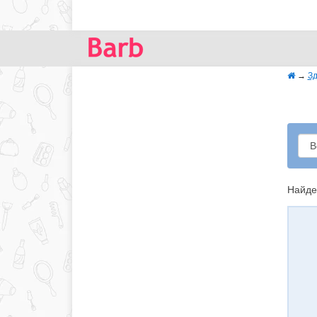
→
Зд
Найде