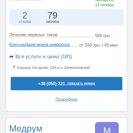
Заходил(а)
21 октября
2
79
отзыва
звонков
Лечение нервных тиков
550 грн.
Консультация врача невролога
от 550 грн. / 45 мин.
➡️ Все услуги и цены (185)
📍
Харьков, Ахсарова, 19А р-н. Шевченковский
+38 (050) 221..
показать номер
Подробнее
Медрум
М