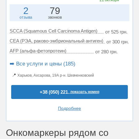
21 октября
2
79
отзыва
звонков
SCCA (Squamous Cell Carcinoma Antigen)
от 525 грн.
CEA (РЭА, раково-эмбриональный антиген)
от 300 грн.
AFP (альфа-фетопротеин)
от 280 грн.
➡️ Все услуги и цены (185)
📍
Харьков, Ахсарова, 19А р-н. Шевченковский
+38 (050) 221..
показать номер
Подробнее
Онкомаркеры рядом со