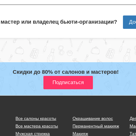
 мастер или владелец бьюти-организации?
До
Скидки до 80% от салонов и мастеров!
Все салоны красоты
Окрашивание волос
Де
Все мастера красоты
Перманентный макияж
Ма
Мужская стрижка
Макияж
Тат