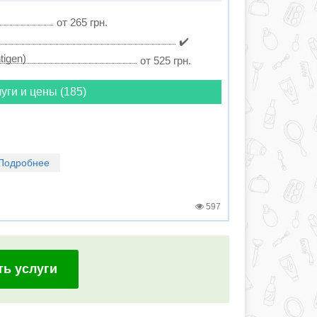
от 265 грн.
✔️
igen)
от 525 грн.
уги и цены (185)
Подробнее
597
ть услуги