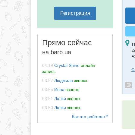
Регистрация
Прямо сейчас
П
на barb.ua
Х
А
04:19
Crystal Shine
онлайн
С
запись
03:57
Людмила
звонок
03:55
Инна
звонок
03:51
Лапки
звонок
03:50
Лапки
звонок