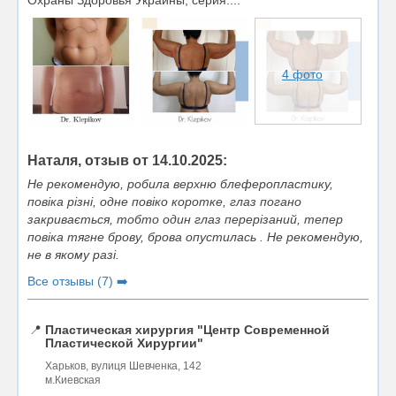
4 фото
Наталя, отзыв от 14.10.2025:
Не рекомендую, робила верхню блеферопластику,
повіка різні, одне повіко коротке, глаз погано
закривається, тобто один глаз перерізаний, тепер
повіка тягне брову, брова опустилась . Не рекомендую,
не в якому разі.
Все отзывы (7) ➡️
📍
Пластическая хирургия "Центр Современной
Пластической Хирургии"
Харьков, вулиця Шевченка, 142
м.Киевская