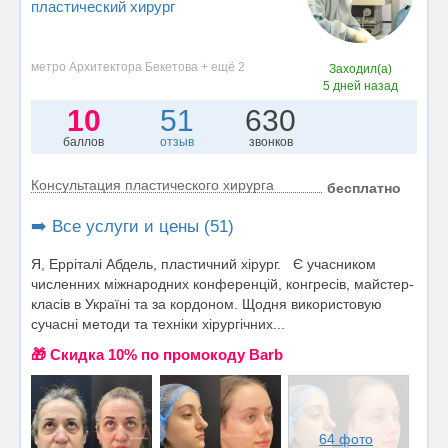
пластический хирург
метро Архитектора Бекетова + ещё 2
Заходил(а)
5 дней назад
10
51
630
баллов
отзыв
звонков
Консультация пластического хирурга
бесплатно
➡️ Все услуги и цены (51)
Я, Ерріталі Абдель, пластичний хірург. Є учасником
численних міжнародних конференцій, конгресів, майстер-
класів в Україні та за кордоном. Щодня використовую
сучасні методи та техніки хірургічних...
🎁 Cкидка 10% по промокоду Barb
64 фото