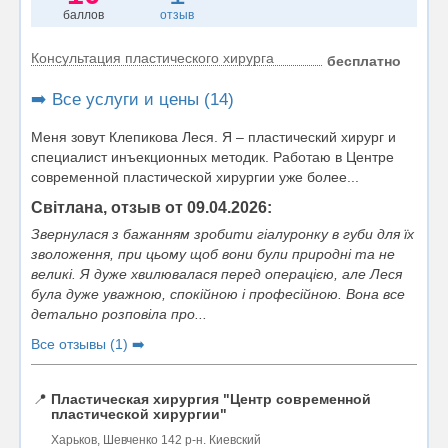
баллов
отзыв
Консультация пластического хирурга
бесплатно
➡️ Все услуги и цены (14)
Меня зовут Клепикова Леся. Я – пластический хирург и
специалист инъекционных методик. Работаю в Центре
современной пластической хирургии уже более...
Світлана, отзыв от 09.04.2026:
Звернулася з бажанням зробити гіалуронку в губи для їх
зволоження, при цьому щоб вони були природні та не
великі. Я дуже хвилювалася перед операцією, але Леся
була дуже уважною, спокійною і професійною. Вона все
детально розповіла про...
Все отзывы (1) ➡️
📍
Пластическая хирургия "Центр современной
пластической хирургии"
Харьков, Шевченко 142 р-н. Киевский