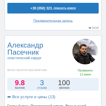
+38 (050) 323..
показать номер
Предварительная запись
5418
Александр
Пасечник
пластический хирург
метро Архитектора Бекетова
Проверено
12 июня
9.8
3
100
баллов
отзыва
звонков
➡️ Все услуги и цены (13)
Главный врач. Пластический хирург. Врач высшей