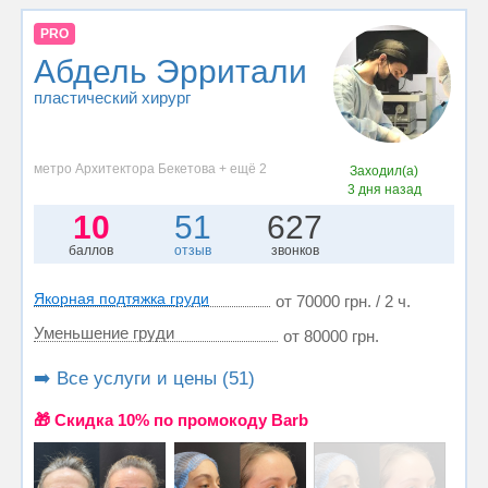
PRO
Абдель Эрритали
пластический хирург
метро Архитектора Бекетова + ещё 2
Заходил(а)
3 дня назад
10
51
627
баллов
отзыв
звонков
Якорная подтяжка груди
от 70000 грн. / 2 ч.
Уменьшение груди
от 80000 грн.
➡️ Все услуги и цены (51)
🎁 Cкидка 10% по промокоду Barb