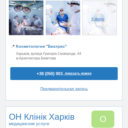
3 фото
📍
Косметология "Беатрис"
Харьков, вулиця Григорія Сковороди, 44
м.Архитектора Бекетова
+38 (050) 903..
показать номер
Предварительная запись
ОН Клінік Харків
О
медицинские услуги