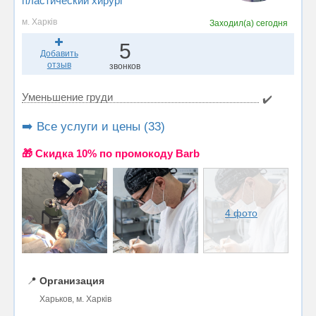
пластический хирург
м. Харків
Заходил(а)
сегодня
5
Добавить
отзыв
звонков
Уменьшение груди
✔️
➡️ Все услуги и цены (33)
🎁 Cкидка 10% по промокоду Barb
4 фото
📍
Организация
Харьков, м. Харків