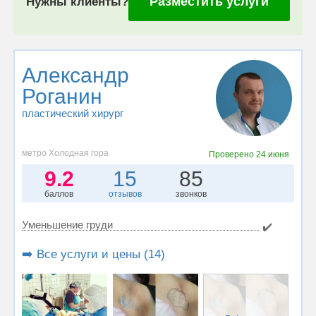
Разместить услуги
Нужны клиенты?
Александр
Роганин
пластический хирург
метро Холодная гора
Проверено
24 июня
9.2
15
85
баллов
отзывов
звонков
Уменьшение груди
✔️
➡️ Все услуги и цены (14)