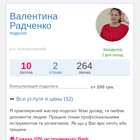
Валентина
Радченко
подолог
р-н. Холодногорский
Заходил(а)
2 дня назад
10
2
264
баллов
отзыва
звонка
Консультация подолога
от 200 грн.
➡️ Все услуги и цены (12)
Я практикуючий мастер-подолог. Маю досвід, та люблю
допомогти людям. Працюю тільки профісіональними
інструментом та косметикою. Як що у Вас вріс ніготь або
тріщини...
🎁 Cкидка 10% по промокоду Barb