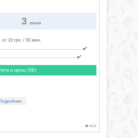
3
звонка
от 10 грн. / 30 мин.
✔️
✔️
луги и цены (56)
Подробнее
414