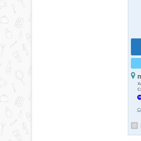
П
Х
С
M
С