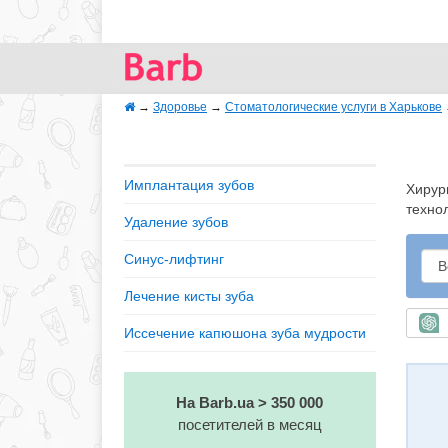
→
Здоровье
→
Стоматологические услуги в Харькове
Имплантация зубов
Хирур
техно
Удаление зубов
Синус-лифтинг
Лечение кисты зуба
Б
Иссечение капюшона зуба мудрости
На Barb.ua > 350 000
посетителей в месяц