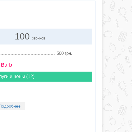
100
звонков
500 грн.
 Barb
луги и цены (12)
Подробнее