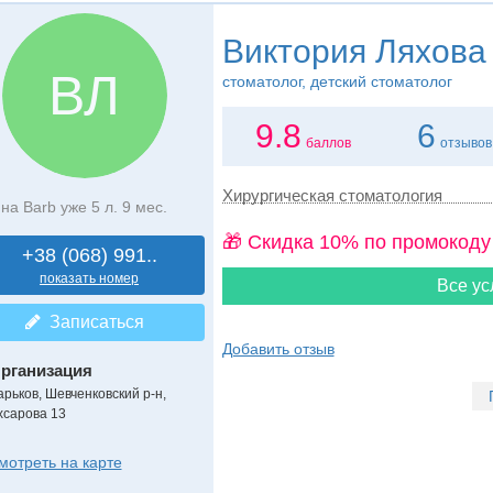
Виктория Ляхова
ВЛ
стоматолог, детский стоматолог
9.8
6
баллов
отзывов
Хирургическая стоматология
на Barb уже 5 л. 9 мес.
🎁 Cкидка 10% по промокоду
+38 (068) 991..
показать номер
Все ус
Записаться
Добавить отзыв
рганизация
арьков, Шевченковский р-н,
хсарова 13
мотреть на карте