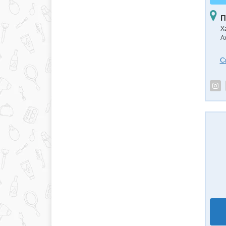
П
Х
А
С