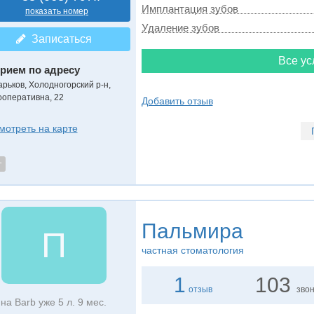
Имплантация зубов
показать номер
Удаление зубов
Записаться
Все ус
рием по адресу
арьков, Холодногорский р-н,
ооперативна, 22
Добавить отзыв
мотреть на карте
т
Пальмира
П
частная стоматология
1
103
отзыв
зво
на Barb уже 5 л. 9 мес.