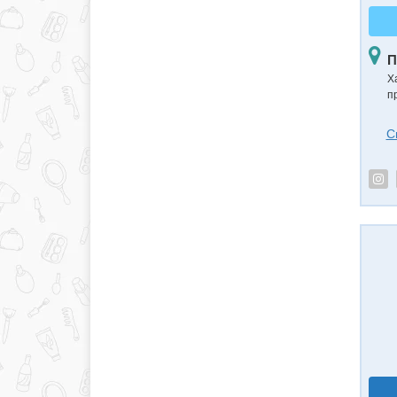
П
Х
п
С