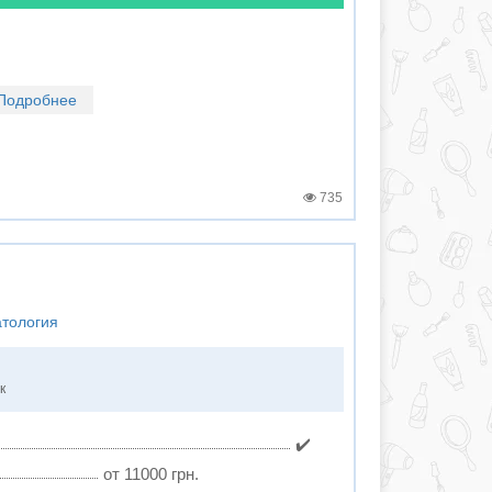
Подробнее
735
атология
к
✔️
от 11000 грн.