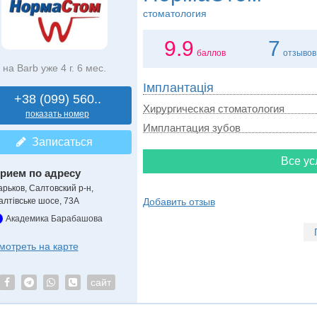
стоматология
9.9
7
баллов
отзывов
на Barb уже 4 г. 6 мес.
Імплантація
+38 (099) 560..
Хирургическая стоматология
показать номер
Имплантация зубов
Записаться
Все ус
рием по адресу
арьков, Салтовский р-н,
алтівське шосе, 73А
Добавить отзыв
Академика Барабашова
мотреть на карте
сайт