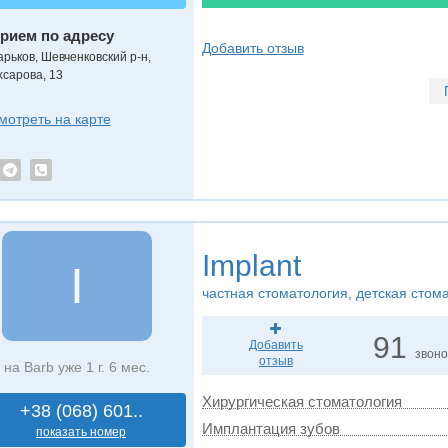
рием по адресу
Добавить отзыв
арьков, Шевченковский р-н,
хсарова, 13
мотреть на карте
Implant
I
частная стоматология, детская стом
91
Добавить
звоно
отзыв
на Barb уже 1 г. 6 мес.
Хирургическая стоматология
+38 (068) 601..
Имплантация зубов
показать номер