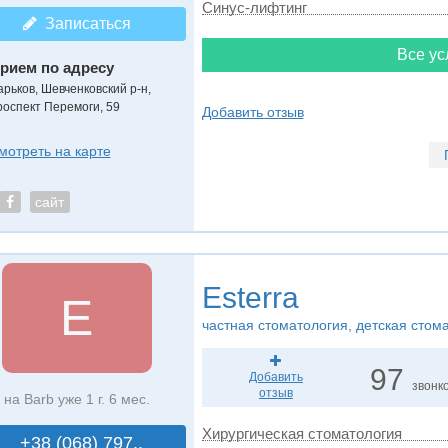
Синус-лифтинг
Записаться
Все ус
рием по адресу
арьков, Шевченковский р-н,
роспект Перемоги, 59
Добавить отзыв
мотреть на карте
сайт
Esterra
E
частная стоматология, детская стом
97
Добавить
звонк
отзыв
на Barb уже 1 г. 6 мес.
Хирургическая стоматология
+38 (068) 797..