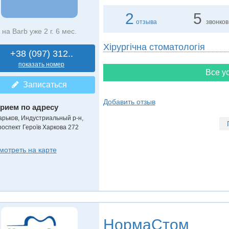
2
5
отзыва
звонков
на Barb уже 2 г. 6 мес.
Хірургічна стоматологія
+38 (097) 312..
показать номер
Все ус
Записаться
Добавить отзыв
рием по адресу
арьков, Индустриальный р-н,
роспект Героїв Харкова 272
мотреть на карте
НормаСтом