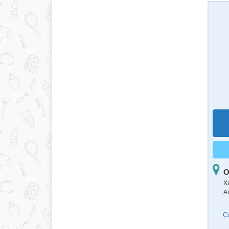
О
Х
А
С