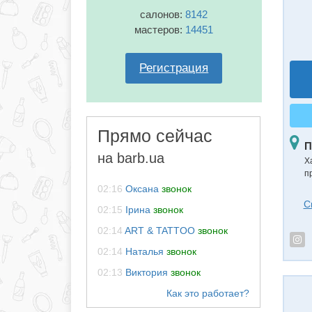
салонов:
8142
мастеров:
14451
Регистрация
Прямо сейчас
П
на barb.ua
Х
п
02:16
Оксана
звонок
С
02:15
Ірина
звонок
02:14
ART & TATTOO
звонок
02:14
Наталья
звонок
02:13
Виктория
звонок