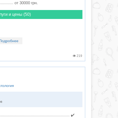
от 30000 грн.
луги и цены (50)
Подробнее
219
атология
ов
✔️