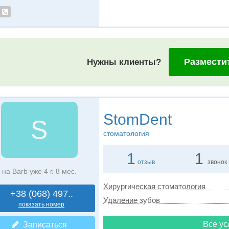
Размести
Нужны клиенты?
StomDent
S
стоматология
1
1
отзыв
звонок
на Barb уже 4 г. 8 мес.
Хирургическая стоматология
+38 (068) 497..
Удаление зубов
показать номер
Все ус
Записаться