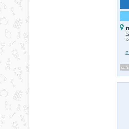
П
Х
К
С
сай