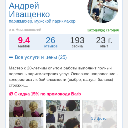
Андрей
Иващенко
парикмахер
, мужской парикмахер
р-н. Немышлянский
Заходил(а)
сегодня
9.4
26
193
23 г.
баллов
отзывов
звонка
опыт
➡️ Все услуги и цены (25)
Мастер с 20-летним опытом работы выполнит полный
перечень парикмахерских услуг. Основное направление -
колористика любой сложности (омбре, шатуш, балаяж) -
стрижки,...
🎁 Cкидка 15% по промокоду Barb
33 фото