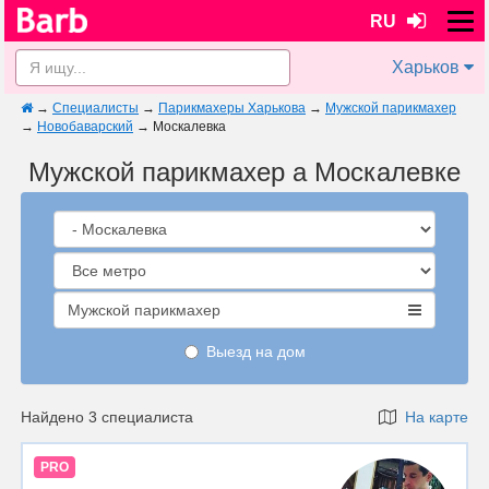
RU
Харьков
→
Специалисты
→
Парикмахеры Харькова
→
Мужской парикмахер
→
Новобаварский
→
Москалевка
Мужской парикмахер а Москалевке
Мужской парикмахер
Выезд на дом
Найдено 3 специалиста
На карте
PRO