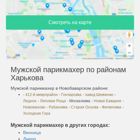
Смотреть на карте
Мужской парикмахер по районам
Харькова
Мужской парикмахер в Новобаварском районе:
-
412-й микрорайон
-
Гончаровка
-
завод Шевченко
-
Ледное
-
Липовая Роща
- Москалевка
-
Новая Бавария
-
Новожаново
-
Рубановка
-
Старая Основа
-
Филиповка
-
Холодная Гора
Мужской парикмахер в других городах:
Винница
Днепр