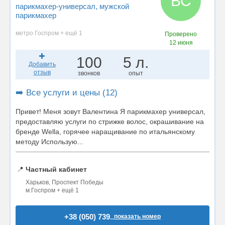
ВС
парикмахер-универсал
, мужской
парикмахер
метро Госпром + ещё 1
Проверено
12 июня
100
5 л.
Добавить
отзыв
звонков
опыт
➡️ Все услуги и цены (12)
Привет! Меня зовут Валентина Я парикмахер универсал,
предоставляю услуги по стрижке волос, окрашивание на
бренде Wella, горячее наращивание по итальянскому
методу Использую...
📍
Частный кабинет
Харьков, Проспект Победы
м.Госпром + ещё 1
+38 (050) 739..
показать номер