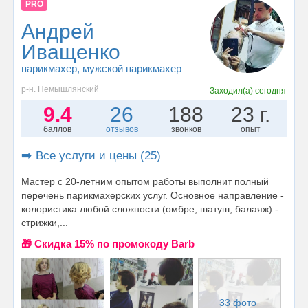
PRO
Андрей
Иващенко
парикмахер
, мужской парикмахер
р-н. Немышлянский
Заходил(а)
сегодня
9.4
26
188
23 г.
баллов
отзывов
звонков
опыт
➡️ Все услуги и цены (25)
Мастер с 20-летним опытом работы выполнит полный
перечень парикмахерских услуг. Основное направление -
колористика любой сложности (омбре, шатуш, балаяж) -
стрижки,...
🎁 Cкидка 15% по промокоду Barb
33 фото