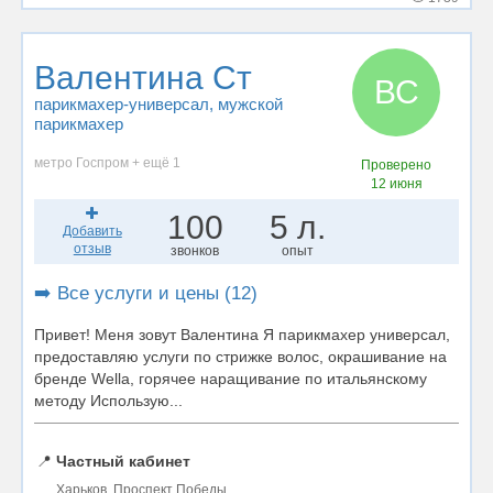
Валентина Ст
ВС
парикмахер-универсал
, мужской
парикмахер
метро Госпром + ещё 1
Проверено
12 июня
100
5 л.
Добавить
отзыв
звонков
опыт
➡️ Все услуги и цены (12)
Привет! Меня зовут Валентина Я парикмахер универсал,
предоставляю услуги по стрижке волос, окрашивание на
бренде Wella, горячее наращивание по итальянскому
методу Использую...
📍
Частный кабинет
Харьков, Проспект Победы