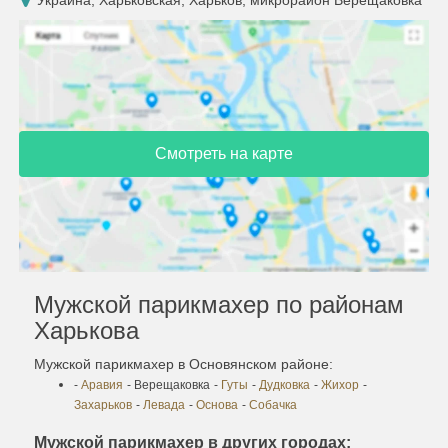
Украина, Харьковская, Харьков, микрорайон Верещаковка
Смотреть на карте
Мужской парикмахер по районам
Харькова
Мужской парикмахер в Основянском районе:
-
Аравия
- Верещаковка
-
Гуты
-
Дудковка
-
Жихор
-
Захарьков
-
Левада
-
Основа
-
Собачка
Мужской парикмахер в других городах: