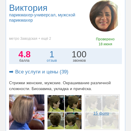
Виктория
парикмахер-универсал
, мужской
парикмахер
метро Заводская + ещё 2
Проверено
18 июня
4.8
1
100
балла
отзыв
звонков
➡️ Все услуги и цены (39)
Стрижки женские, мужские. Окрашивание различной
сложности. Биозавика, укладка и причёска.
15 фото