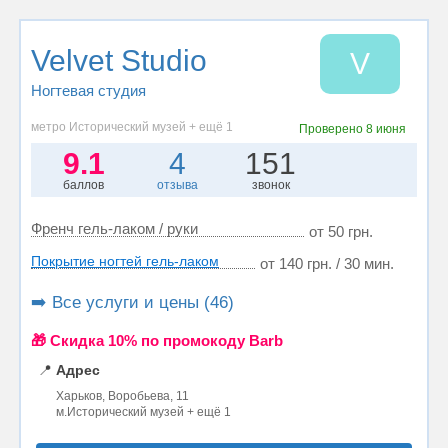
Velvet Studio
V
Ногтевая студия
метро Исторический музей + ещё 1
Проверено
8 июня
9.1
4
151
баллов
отзыва
звонок
Френч гель-лаком / руки
от 50 грн.
Покрытие ногтей гель-лаком
от 140 грн. / 30 мин.
➡️ Все услуги и цены (46)
🎁 Cкидка 10% по промокоду Barb
📍
Адрес
Харьков, Воробьева, 11
м.Исторический музей + ещё 1