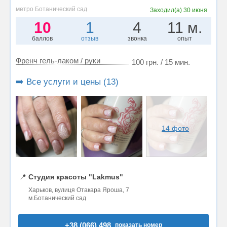
метро Ботанический сад
Заходил(а)
30 июня
10
1
4
11 м.
баллов
отзыв
звонка
опыт
Френч гель-лаком / руки
100 грн. / 15 мин.
➡️ Все услуги и цены (13)
14 фото
📍
Студия красоты "Lakmus"
Харьков, вулиця Отакара Яроша, 7
м.Ботанический сад
+38 (066) 498..
показать номер