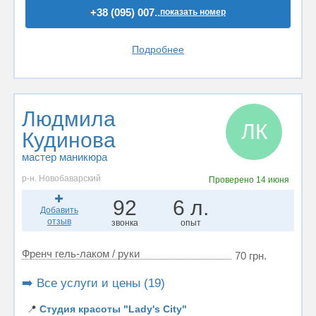
+38 (095) 007..
показать номер
Подробнее
Людмила
ЛК
Кудинова
мастер маникюра
р-н. Новобаварский
Проверено
14 июня
92
6 л.
Добавить
отзыв
звонка
опыт
Френч гель-лаком / руки
70 грн.
➡️ Все услуги и цены (19)
📍
Студия красоты "Lady's City"