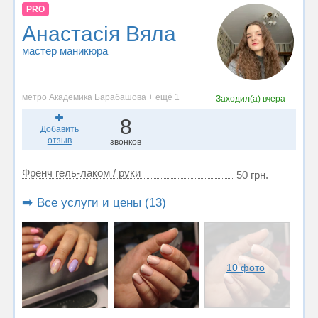
PRO
Анастасія Вяла
мастер маникюра
метро Академика Барабашова + ещё 1
Заходил(а)
вчера
8
Добавить
отзыв
звонков
Френч гель-лаком / руки
50 грн.
➡️ Все услуги и цены (13)
10 фото