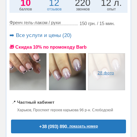
10
12
220
12 л.
баллов
отзывов
звонков
опыт
Френч гель-лаком / руки
150 грн. / 15 мин.
➡️ Все услуги и цены (20)
🎁 Cкидка 10% по промокоду Barb
28 фото
📍
Частный кабинет
Харьков, Проспект героев харькова 96 р-н. Слободской
+38 (093) 890..
показать номер