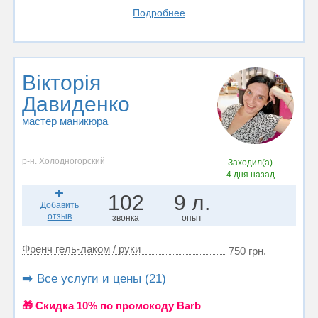
Подробнее
Вікторія
Давиденко
мастер маникюра
р-н. Холодногорский
Заходил(а)
4 дня назад
102
9 л.
Добавить
отзыв
звонка
опыт
Френч гель-лаком / руки
750 грн.
➡️ Все услуги и цены (21)
🎁 Cкидка 10% по промокоду Barb