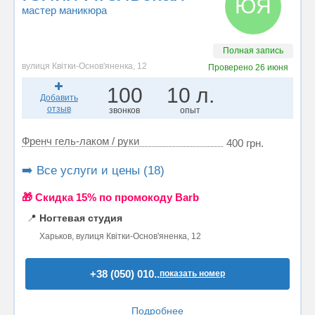
ЮЯ
мастер маникюра
Полная запись
вулиця Квітки-Основ'яненка, 12
Проверено
26 июня
100
10 л.
Добавить
отзыв
звонков
опыт
Френч гель-лаком / руки
400 грн.
➡️ Все услуги и цены (18)
🎁 Cкидка 15% по промокоду Barb
📍
Ногтевая студия
Харьков, вулиця Квітки-Основ'яненка, 12
+38 (050) 010..
показать номер
Подробнее