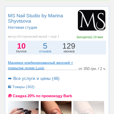
MS Nail Studio by Marina
Shyvtsova
Ногтевая студия
метро Исторический музей + ещё 1
Заходил(а)
19 мая
10
5
129
баллов
отзывов
звонков
Маникюр комбинированный женский +
покрытие гелем Luxio
от 350 грн. / 2 ч.
➡️ Все услуги и цены (46)
🛍️ Товары (302)
🎁 Cкидка 20% по промокоду Barb