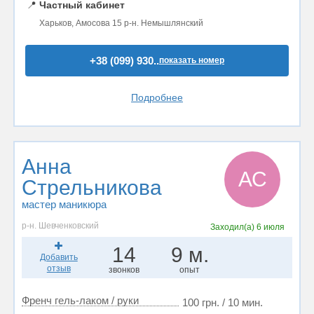
📍
Частный кабинет
Харьков, Амосова 15 р-н. Немышлянский
+38 (099) 930..
показать номер
Подробнее
Анна
АС
Стрельникова
мастер маникюра
р-н. Шевченковский
Заходил(а)
6 июля
14
9 м.
Добавить
отзыв
звонков
опыт
Френч гель-лаком / руки
100 грн. / 10 мин.