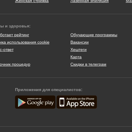
Женская стрижка
Лазерная эпиляция
Ма
ты и здоровья:
ботает рейтинг
Обучающие программы
ика использования cookie
Вакансии
с-ответ
Хештеги
Карта
очник процедур
Скидки в телеграм
Приложения для специалистов: