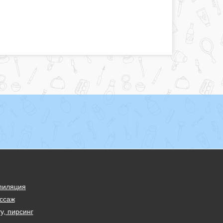
пиляция
ссаж
у, пирсинг