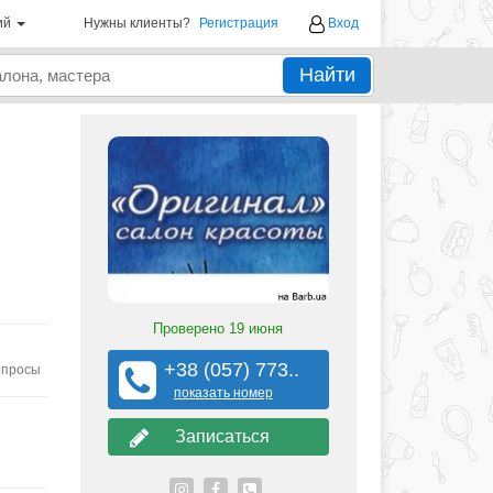
ий
Нужны клиенты?
Регистрация
Вход
Найти
Проверено
19 июня
+38 (057) 773..
опросы
показать номер
Записаться