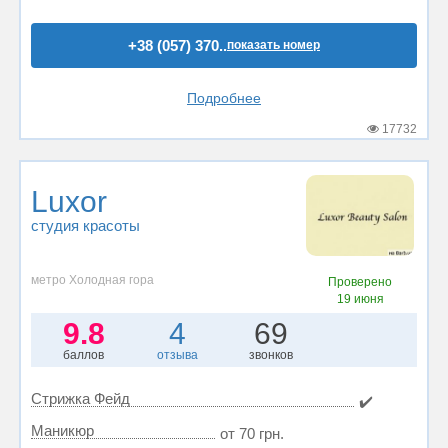
+38 (057) 370..
показать номер
Подробнее
17732
Luxor
студия красоты
метро Холодная гора
Проверено
19 июня
9.8
4
69
баллов
отзыва
звонков
Стрижка Фейд
✔️
Маникюр
от 70 грн.