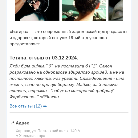
«Багира» — это современный харьковский центр красоты
и здоровья, который вот уже 19-ый год успешно
предоставляет...
Тетяна, отзыв от 03.12.2024:
Якби була оцінка " 0", не поставила б і "1". Салон
розраховано на одноразове здиралово грошей, а не на
постійного клієнта. Раз урвати. Співвідношення - ціна
якість, явно не про цю берлогу. Майже, за 3 тисячи
гривень, стрижка - "вибух на макаронній фабриці".
Фарбування- " обійняти...
Все отзывы (12) ➡️
📍
Адрес
Харьков, ул. Полтавский шлях, 140 А
м.Холодная гора