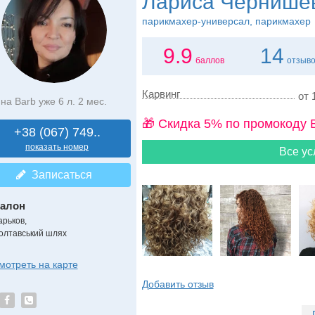
Лариса Чернише
парикмахер-универсал, парикмахер
9.9
14
баллов
отзыв
Карвинг
от 
на Barb уже 6 л. 2 мес.
🎁 Cкидка 5% по промокоду 
+38 (067) 749..
показать номер
Все ус
Записаться
алон
арьков,
олтавський шлях
мотреть на карте
Добавить отзыв