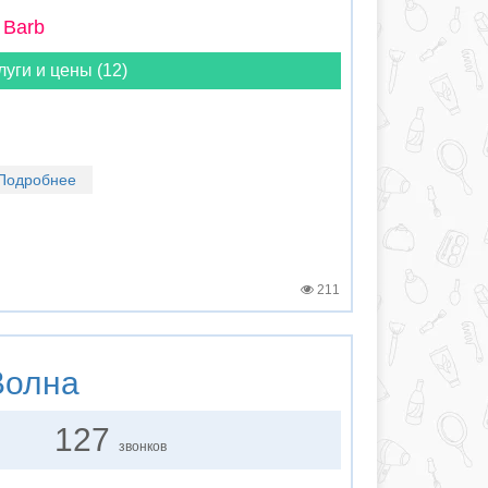
 Barb
луги и цены (12)
Подробнее
211
олна
127
звонков