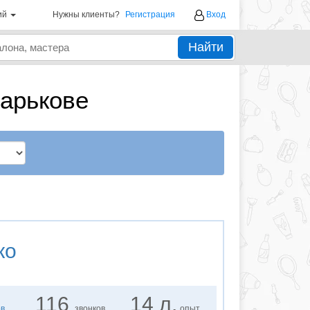
ий
Нужны клиенты?
Регистрация
Вход
Найти
Харькове
ко
116
14 л.
ов
звонков
опыт