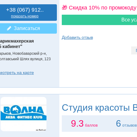
🎁 Cкидка 10% по промокоду
+38 (067) 912..
показать номер
Все ус
Записаться
Добавить отзыв
арикмахерская
5 кабинет"
арьков, Новобаварский р-н,
олтавський Шлях вулиця, 123
мотреть на карте
Студия красоты
В
9.3
6
баллов
отзывов