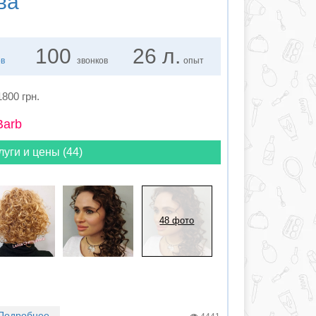
ва
100
26 л.
ов
звонков
опыт
1800 грн.
Barb
луги и цены (44)
48 фото
Подробнее