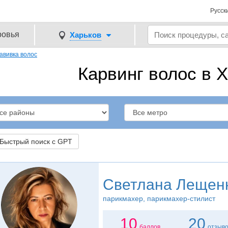
Русск
ровья
Харьков
авивка волос
Карвинг волос в 
ыстрый поиск с GPT
Светлана Лещен
парикмахер, парикмахер-стилист
10
20
баллов
отзыв