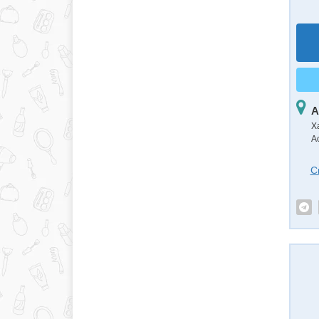
А
Х
А
С