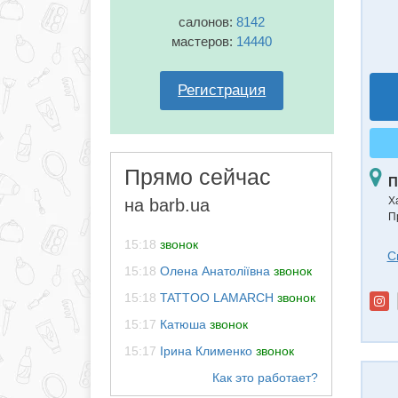
салонов:
8142
мастеров:
14440
Регистрация
Прямо сейчас
П
Х
на barb.ua
П
15:18
звонок
С
15:18
Олена Анатоліївна
звонок
15:18
TATTOO LAMARCH
звонок
15:17
Катюша
звонок
15:17
Ірина Клименко
звонок