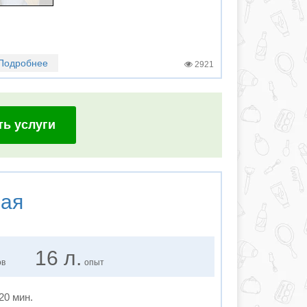
Подробнее
2921
ть услуги
ная
16 л.
ов
опыт
120 мин.