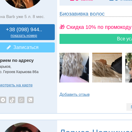
Биозавивка волос
на Barb уже 5 л. 8 мес.
🎁 Cкидка 10% по промокоду
+38 (098) 944..
показать номер
Все ус
Записаться
рием по адресу
арьков,
р. Героев Харькова 86а
мотреть на карте
Добавить отзыв