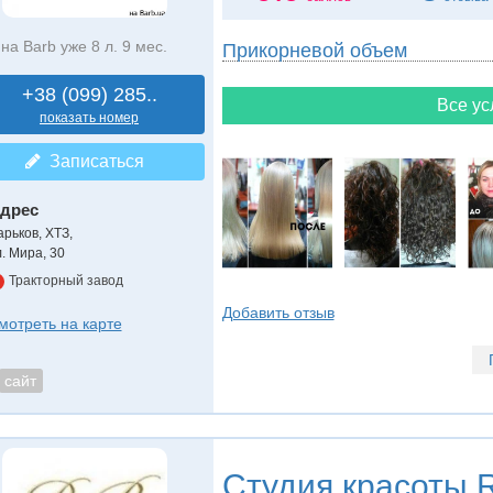
на Barb уже 8 л. 9 мес.
Прикорневой объем
+38 (099) 285..
Все ус
показать номер
Записаться
дрес
арьков, ХТЗ
,
л. Мира, 30
Тракторный завод
Добавить отзыв
мотреть на карте
сайт
Студия красоты
R