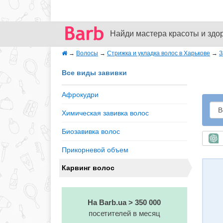
Найди мастера красоты и здо
→
Волосы
→
Стрижка и укладка волос в Харькове
→
З
Все виды завивки
Афрокудри
Химическая завивка волос
Биозавивка волос
Б
Прикорневой объем
Карвинг волос
На Barb.ua > 350 000
посетителей в месяц