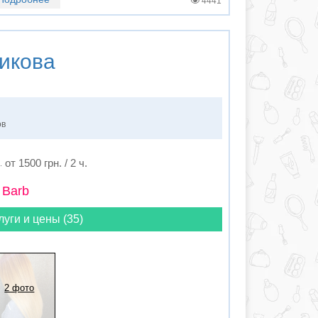
4441
икова
ов
от 1500 грн. / 2 ч.
 Barb
луги и цены (35)
2 фото