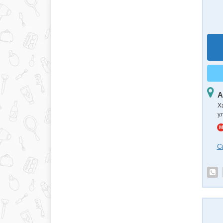
А
Х
у
M
С