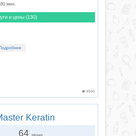
180 мин.
уги и цены (130)
Подробнее
9540
aster Keratin
64
звонка