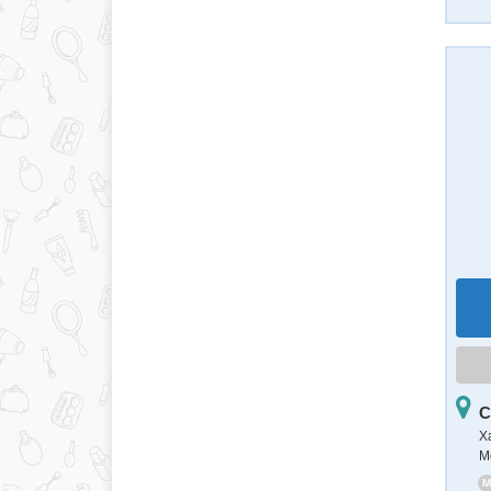
С
Х
М
M