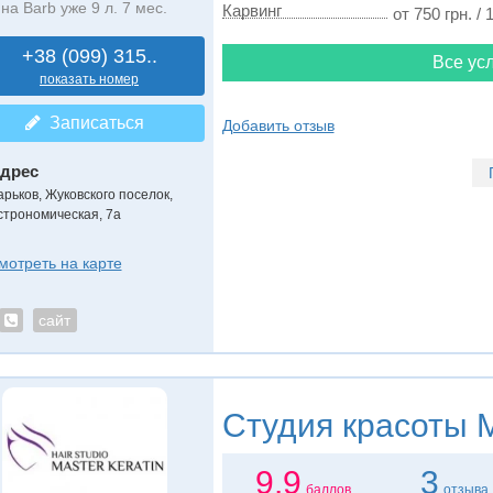
на Barb уже 9 л. 7 мес.
Карвинг
от 750 грн. / 
+38 (099) 315..
Все усл
показать номер
Записаться
Добавить отзыв
дрес
арьков, Жуковского поселок
,
строномическая, 7а
мотреть на карте
сайт
Студия красоты
M
9.9
3
баллов
отзыва