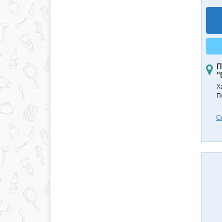
П
"
Х
П
С