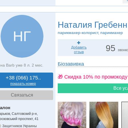
Наталия Гребенн
НГ
парикмахер-колорист, парикмахер
95
Добавить
звонк
отзыв
Біозавивка
на Barb уже 8 л. 2 мес.
🎁 Cкидка 10% по промокоду
+38 (066) 175..
показать номер
Все ус
Связаться
алон
арьков, Салтовский р-н,
осковський проспект, 41
Защитников Украины