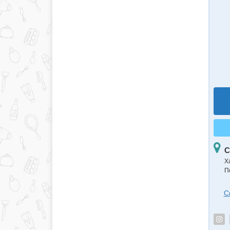
С
Х
П
С