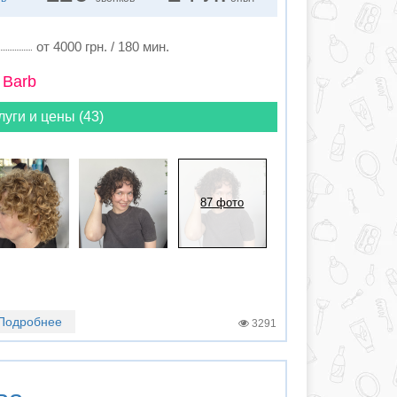
от 4000 грн. / 180 мин.
 Barb
луги и цены (43)
87 фото
Подробнее
3291