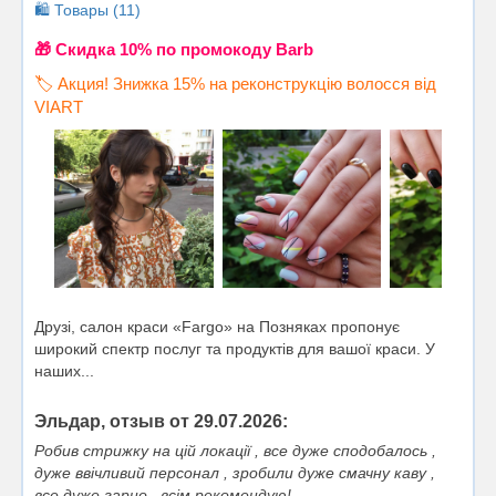
🛍️ Товары (11)
🎁 Cкидка 10% по промокоду Barb
🏷️ Акция! Знижка 15% на реконструкцію волосся від
VIART
Друзі, салон краси «Fargo» на Позняках пропонує
широкий спектр послуг та продуктів для вашої краси. У
наших...
Эльдар, отзыв от 29.07.2026:
Робив стрижку на цій локації , все дуже сподобалось ,
дуже ввічливий персонал , зробили дуже смачну каву ,
все дуже гарно , всім рекомендую!