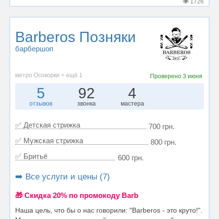
1726
Barberos Позняки
барбершоп
метро Осокорки + ещё 1
Проверено
3 июня
5
92
4
отзывов
звонка
мастера
✅ Детская стрижка
700 грн.
✅ Мужская стрижка
800 грн.
✅ Бритьё
600 грн.
➡️ Все услуги и цены (7)
🎁 Cкидка 20% по промокоду Barb
Наша цель, что бы о нас говорили: "Barberos - это круто!".