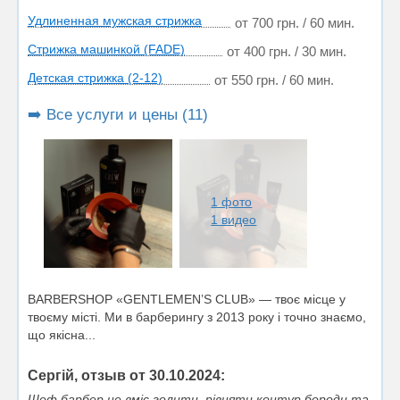
Удлиненная мужская стрижка
от 700 грн. / 60 мин.
Стрижка машинкой (FADE)
от 400 грн. / 30 мин.
Детская стрижка (2-12)
от 550 грн. / 60 мин.
➡️ Все услуги и цены (11)
1 фото
1 видео
BARBERSHOP «GENTLEMEN’S CLUB» — твоє місце у
твоєму місті. Ми в барберингу з 2013 року і точно знаємо,
що якісна...
Сергій, отзыв от 30.10.2024:
Шеф барбер не вміє голити, рівняти контур бороди та