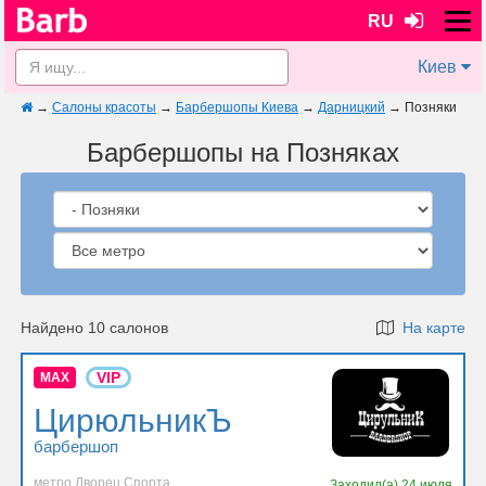
RU
Киев
→
Салоны красоты
→
Барбершопы Киева
→
Дарницкий
→
Позняки
Барбершопы на Позняках
Найдено 10 салонов
На карте
VIP
MAX
ЦирюльникЪ
барбершоп
метро Дворец Спорта
Заходил(а)
24 июля