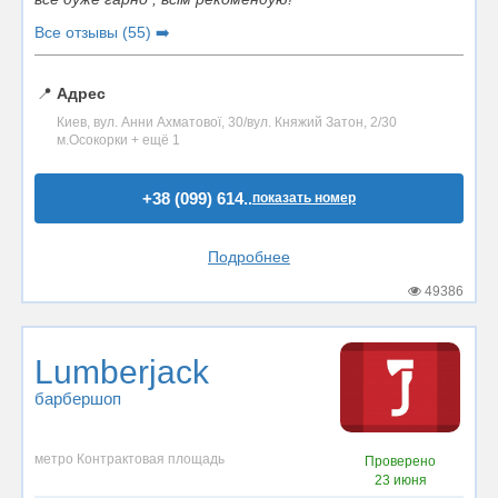
Все отзывы (55) ➡️
📍
Адрес
Киев, вул. Анни Ахматової, 30/вул. Княжий Затон, 2/30
м.Осокорки + ещё 1
+38 (099) 614..
показать номер
Подробнее
49386
Lumberjack
барбершоп
метро Контрактовая площадь
Проверено
23 июня