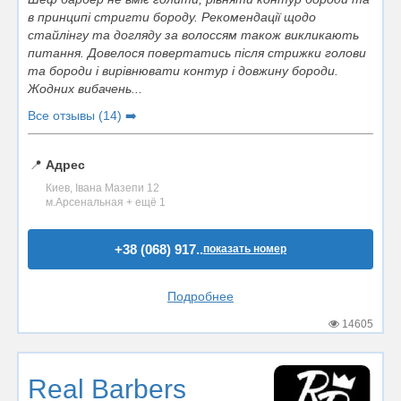
в принципі стригти бороду. Рекомендації щодо
стайлінгу та догляду за волоссям також викликають
питання. Довелося повертатись після стрижки голови
та бороди і вирівнювати контур і довжину бороди.
Жодних вибачень...
Все отзывы (14) ➡️
📍
Адрес
Киев, Івана Мазепи 12
м.Арсенальная + ещё 1
+38 (068) 917..
показать номер
Подробнее
14605
Real Barbers