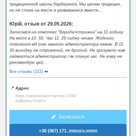
традиционной школы барберинга. Мы ценим традиции,
но не стоим на месте и развиваемся вместе...
Юрій, отзыв от 29.05.2026:
Записався на комплекс "борода+стрижка" на 11 годину.
На місті в 10. 55. Час 11. 25 сиджу чекаю. Жодного
пояснення від так званого адміністратора немає. В 11.
30 виходжу не стрижений, не бритий. Не зрозуміло чим
займається адміністратор і як планує час. Не кому не
рекомендую цей...
Все отзывы (111) ➡️
📍
Адрес
Киев, Саксаганського вулиця, 13/42
м.Дворец Спорта
Записаться
+38 (067) 171..
показать номер