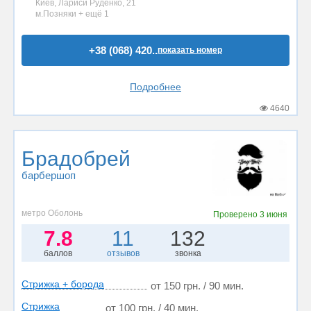
Киев, Лариси Руденко, 21
м.Позняки + ещё 1
+38 (068) 420..
показать номер
Подробнее
4640
Брадобрей
барбершоп
метро Оболонь
Проверено
3 июня
7.8
11
132
баллов
отзывов
звонка
Стрижка + борода
от 150 грн. / 90 мин.
Стрижка
от 100 грн. / 40 мин.