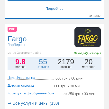
Подробнее
37066
PRO
Fargo
барбершоп
метро Осокорки + ещё 1
Заходил(а)
сегодня
9.8
55
2179
20
баллов
отзывов
звонков
мастеров
Чоловіча стрижка
600 грн. / 60 мин.
Детская стрижка
600 грн. / 30 мин.
Корекція та фарбування брів
от 250 грн. / 30 мин.
➡️ Все услуги и цены (133)