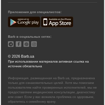
Приложения для специалистов:
Barb в социальных сетях:
© 2026 Barb.ua
При использовании материалов активная ссылка на
источник обязательна
Информация, размещенная на Barb.ua, предназначена
только для ознакомительных целей. Хотя мы помогаем
пользователям найти проверенных исполнителей, мы не
предоставляем медицинские консультации, диагностику
или совет. Если у вас возникла проблема со здоровьем,
обратитесь к семейному врачу.