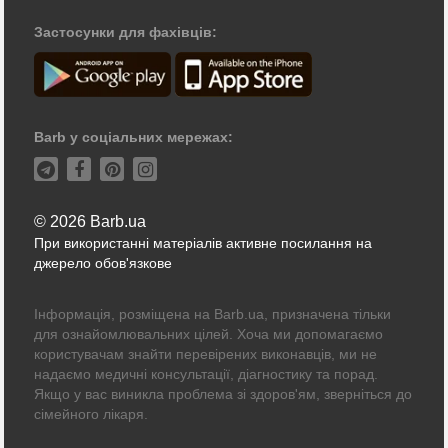
Застосунки для фахівців:
Barb у соціальних мережах:
© 2026 Barb.ua
При використанні матеріалів активне посилання на
джерело обов'язкове
Інформація, розміщена на Barb.ua, призначена тільки
для ознайомлювальних цілей. Хоча ми допомагаємо
користувачам знайти перевірених виконавців, ми не
надаємо медичні консультації, діагностику та порад.
Якщо у вас виникла проблема зі здоров'ям, зверніться до
сімейного лікаря.