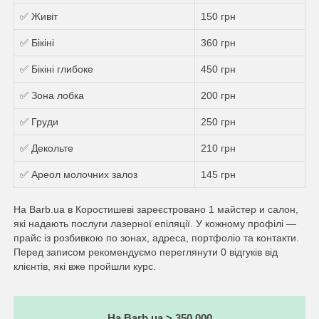
✅ Живіт
150 грн
✅ Бікіні
360 грн
✅ Бікіні глибоке
450 грн
✅ Зона лобка
200 грн
✅ Груди
250 грн
✅ Декольте
210 грн
✅ Ареол молочних залоз
145 грн
На Barb.ua в Коростишеві зареєстровано 1 майстер и салон,
які надають послуги лазерної епіляції. У кожному профілі —
прайс із розбивкою по зонах, адреса, портфоліо та контакти.
Перед записом рекомендуємо переглянути 0 відгуків від
клієнтів, які вже пройшли курс.
На Barb.ua > 350 000