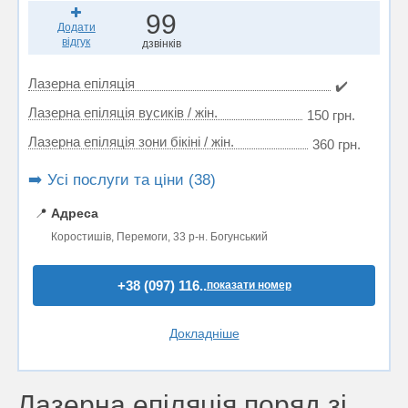
99
Додати
відгук
дзвінків
Лазерна епіляція
✔️
Лазерна епіляція вусиків / жін.
150 грн.
Лазерна епіляція зони бікіні / жін.
360 грн.
➡️ Усі послуги та ціни (38)
📍
Адреса
Коростишів, Перемоги, 33 р-н. Богунський
+38 (097) 116..
показати номер
Докладніше
Лазерна епіляція поряд зі