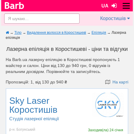
UA
Коростишів
→
Тіло
→
Видалення волосся в Коростишеві
→
Епіляція
→
Лазерна
епіляція
Лазерна епіляція в Коростишеві - ціни та відгуки
На Barb.ua лазерну епіляцію в Коростишеві пропонують 1
майстер и салон. Ціни від 130 до 940 грн, 0 відгуків із
реальним досвідом. Порівнюйте та записуйтесь.
Пропозицій: 1, від 130 до 940 ₴
На карті
Sky Laser
Коростишів
Студія лазерної епіляції
р-н. Богунський
Заходив(ла)
24 січня