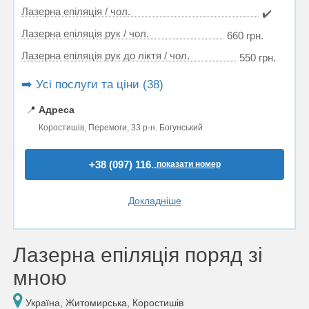
Лазерна епіляція / чол.
✔️
Лазерна епіляція рук / чол.
660 грн.
Лазерна епіляція рук до ліктя / чол.
550 грн.
➡️ Усі послуги та ціни (38)
📍
Адреса
Коростишів, Перемоги, 33 р-н. Богунський
+38 (097) 116..
показати номер
Докладніше
Лазерна епіляція поряд зі
мною
Україна, Житомирська, Коростишів