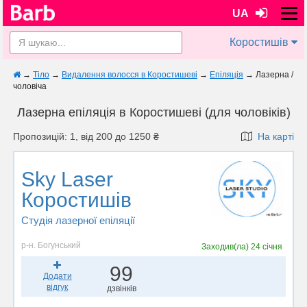
UA
Коростишів
→
Тіло
→
Видалення волосся в Коростишеві
→
Епіляція
→
Лазерна /
чоловіча
Лазерна епіляція в Коростишеві (для чоловіків)
Пропозицій: 1, від 200 до 1250 ₴
На карті
Sky Laser
Коростишів
Студія лазерної епіляції
р-н. Богунський
Заходив(ла)
24 січня
99
Додати
відгук
дзвінків