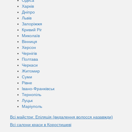
Одеса
Харків
Дніпро
Львів
Запоріжжя
Кривий Ріг
Миколаїв
Вінниця
Херсон
Чернігів
Полтава
Черкаси
Житомир
Суми
Рівне
Івано-Франківськ
Тернопіль
Луцьк
Маріуполь
Всі майстри: Епіляція (видалення волосся назавжди)
Всі салони краси в Коростишеві