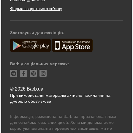
Форма зворотнього зв'язку
Застосунки для фахівців:
Barb у соціальних мережах:
© 2026 Barb.ua
При використанні матеріалів активне посилання на
джерело обов'язкове
Інформація, розміщена на Barb.ua, призначена тільки
для ознайомлювальних цілей. Хоча ми допомагаємо
користувачам знайти перевірених виконавців, ми не