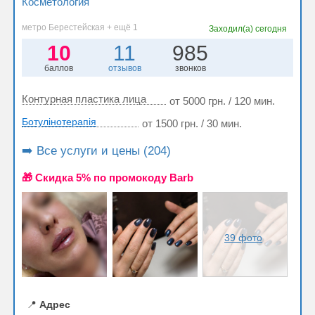
Косметология
метро Берестейская + ещё 1
Заходил(а)
сегодня
10
11
985
баллов
отзывов
звонков
Контурная пластика лица
от 5000 грн. / 120 мин.
Ботулінотерапія
от 1500 грн. / 30 мин.
➡️ Все услуги и цены (204)
🎁 Cкидка 5% по промокоду Barb
39 фото
📍
Адрес