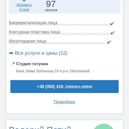
97
Добавить
отзыв
звонков
Биоревитализация лица
✔️
Контурная пластика лица
✔️
Мезотерапия лица
✔️
➡️ Все услуги и цены (12)
📍
Студия татуажа
Киев, Левка Лук'яненка 29-А р-н. Оболонский
+38 (050) 418..
показать номер
Подробнее