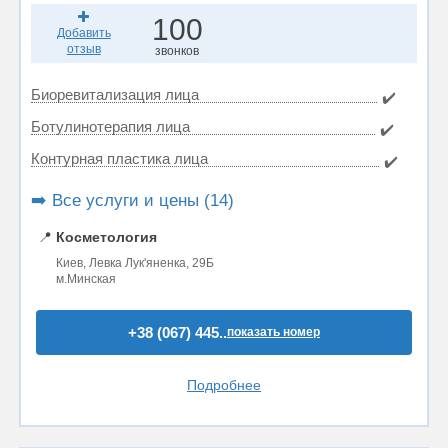
100
Добавить
отзыв
звонков
Биоревитализация лица
✔️
Ботулинотерапия лица
✔️
Контурная пластика лица
✔️
➡️ Все услуги и цены (14)
📍
Косметология
Киев, Левка Лук'яненка, 29Б
м.Минская
+38 (067) 445..
показать номер
Подробнее