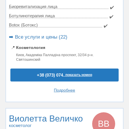
Биоревитализация лица
✔️
Ботулинотерапия лица
✔️
Botox (Ботокс)
✔️
➡️ Все услуги и цены (22)
📍
Косметология
Киев, Академіка Палладіна проспект, 32/34 р-н.
Святошинский
+38 (073) 074..
показать номер
Подробнее
Виолетта Величко
ВВ
косметолог