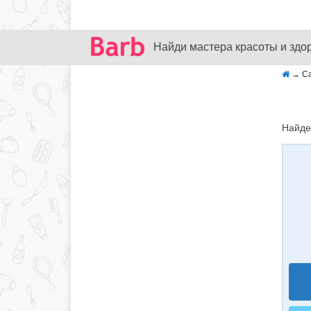
Найди мастера красоты и здо
→
С
Найде