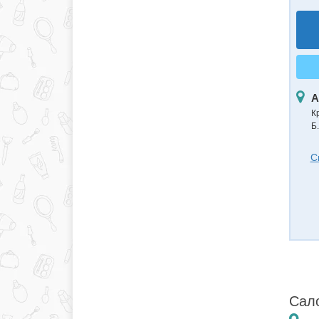
А
К
Б.
С
Сал