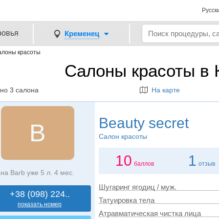
Русск
ровья
Кременец
алоны красоты
Салоны красоты в
но 3 салона
На карте
Beauty secret
B
Салон красоты
10
1
баллов
отзыв
на Barb уже 5 л. 4 мес.
Шугаринг ягодиц / муж.
+38 (098) 224..
Татуировка тела
показать номер
Атравматическая чистка лица