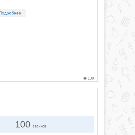
Подробнее
130
100
звонков