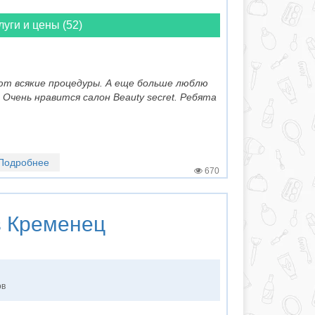
луги и цены (52)
ют всякие процедуры. А еще больше люблю
Очень нравится салон Beauty secret. Ребята
Подробнее
670
в Кременец
ов