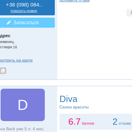
Добавить отзыв
+38 (098) 084..
показать номер
Записаться
дрес
ременец,
етлюри 1б
мотреть на карте
Diva
D
Салон красоты
6.7
2
баллов
отзыва
на Barb уже 5 л. 4 мес.