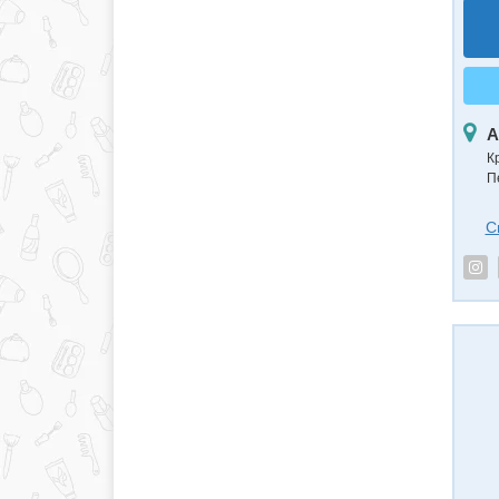
А
К
П
С