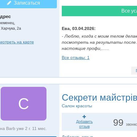
Записаться
Все ус
дрес
ременец,
Ева, 03.04.2026:
 Харчука, 2а
- Люблю, когда с моим телом дела
мотреть на карте
посмотреть на результаты после. 
настоящие профи,......
Все отзывы: 1
Секрети майстрі
С
Салон красоты
99
Добавить
звонк
отзыв
на Barb уже 2 г. 11 мес.