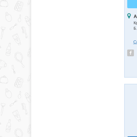
А
К
Б.
С