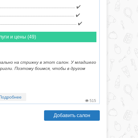
✔️
✔️
✔️
луги и цены (49)
иально на стрижку в этот салон. У младшего
ригли. Поэтому боимся, чтобы в другом
Подробнее
515
Добавить салон