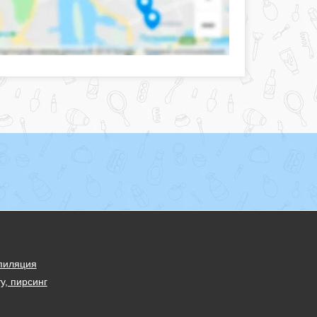
пиляция
у, пирсинг