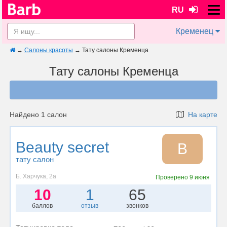
RU
Кременец
→
Салоны красоты
→
Тату салоны Кременца
Тату салоны Кременца
Найдено 1 салон
На карте
Beauty secret
B
тату салон
Б. Харчука, 2а
Проверено
9 июня
10
1
65
баллов
отзыв
звонков