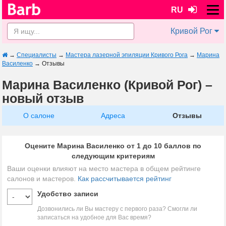
RU
Кривой Рог
→
Специалисты
→
Мастера лазерной эпиляции Кривого Рога
→
Марина
Василенко
→
Отзывы
Марина Василенко (Кривой Рог) –
новый отзыв
О салоне
Адреса
Отзывы
Оцените Марина Василенко от 1 до 10 баллов по
следующим критериям
Ваши оценки влияют на место мастера в общем рейтинге
салонов и мастеров.
Как рассчитывается рейтинг
Удобство записи
Дозвонились ли Вы мастеру с первого раза? Смогли ли
записаться на удобное для Вас время?