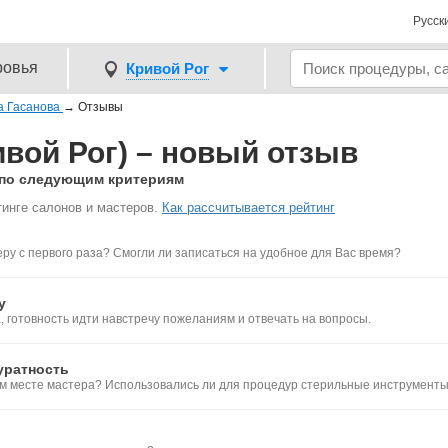
Русск
ровья
Кривой Рог
а Гасанова
→
Отзывы
ивой Рог) – новый отзыв
в по следующим критериям
инге салонов и мастеров.
Как рассчитывается рейтинг
ру с первого раза? Смогли ли записаться на удобное для Вас время?
у
 готовность идти навстречу пожеланиям и отвечать на вопросы.
уратность
ем месте мастера? Использовались ли для процедур стерильные инструмент