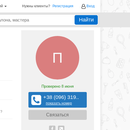
ий
Нужны клиенты?
Регистрация
Вход
Найти
П
Проверено
8 июня
+38 (096) 319..
показать номер
ы?
Связаться