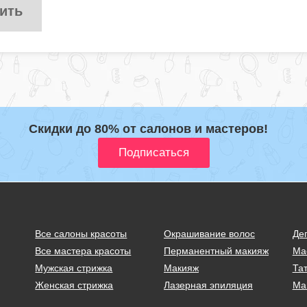
ить
Скидки до 80% от салонов и мастеров!
Все салоны красоты
Окрашивание волос
Де
Все мастера красоты
Перманентный макияж
Ма
Мужская стрижка
Макияж
Тат
Женская стрижка
Лазерная эпиляция
Ма