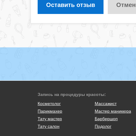
Оставить отзыв
Отмен
Запись на процедуры красоты:
Косметолог
Массажист
Парикмахер
Мастер маникюра
Тату мастер
Барбершоп
Тату салон
Подолог