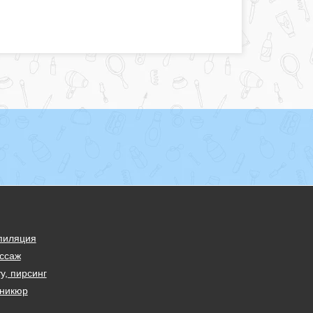
пиляция
ссаж
у, пирсинг
никюр