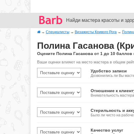
Найди мастера красоты и здо
→
Специалисты
→
Визажисты Кривого Рога
→
Полин
Полина Гасанова (Кр
Оцените Полина Гасанова от 1 до 10 балло
Ваши оценки влияют на место мастера в общем рейт
Удобство записи
Дозвонились ли Вы масте
Отношение к клиент
Внимательность мастера,
Стерильность и акк
Было ли чисто на рабоч
Качество услуг