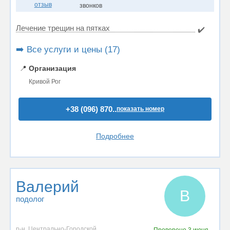
отзыв
звонков
Лечение трещин на пятках
✔️
➡️ Все услуги и цены (17)
📍
Организация
Кривой Рог
+38 (096) 870..
показать номер
Подробнее
Валерий
В
подолог
р-н. Центрально-Городской