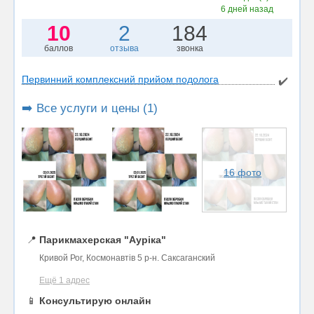
6 дней назад
10
2
184
баллов
отзыва
звонка
Первинний комплексний прийом подолога
✔️
➡️ Все услуги и цены (1)
16 фото
📍
Парикмахерская "Ауріка"
Кривой Рог, Космонавтів 5 р-н. Саксаганский
Ещё 1 адрес
📱
Консультирую онлайн