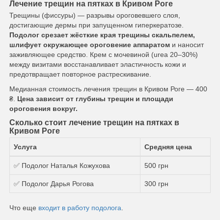
Лечение трещин на пятках в Кривом Роге
Трещины (фиссуры) — разрывы ороговевшего слоя,
достигающие дермы при запущенном гиперкератозе.
Подолог срезает жёсткие края трещины скальпелем,
шлифует окружающее ороговение аппаратом
и наносит
заживляющее средство. Крем с мочевиной (urea 20–30%)
между визитами восстанавливает эластичность кожи и
предотвращает повторное растрескивание.
Медианная стоимость лечения трещин в Кривом Роге — 400
₴.
Цена зависит от глубины трещин и площади
ороговения вокруг.
Сколько стоит лечение трещин на пятках в
Кривом Роге
Услуга
Средняя цена
✅ Подолог Наталья Кожухова
500 грн
✅ Подолог Дарья Рогова
300 грн
Что еще
входит в работу подолога
.