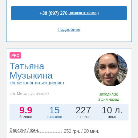
+38 (097) 276..
показать номер
Подробнее
PRO
Татьяна
Музыкина
косметолог-инъекционист
р-н. Металлургический
Заходил(а)
2 дня назад
9.9
15
227
10 л.
баллов
отзывов
звонков
опыт
Ваксинг / жен.
250 грн. / 20 мин.