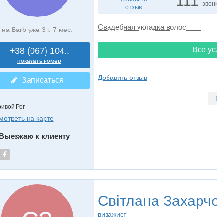
111
звон
отзыв
Свадебная укладка волос
на Barb уже 3 г. 7 мес.
Все ус
+38 (067) 104..
показать номер
Добавить отзыв
Записаться
ривой Рог
мотреть на карте
Выезжаю к клиенту
Світлана Захарч
визажист