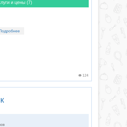
луги и цены (7)
Подробнее
124
к
ков