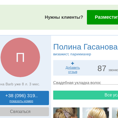
Размести
Нужны клиенты?
Полина Гасанова
П
визажист, парикмахер
87
Добавить
звонк
отзыв
Свадебная укладка волос
на Barb уже 8 л. 3 мес.
Все ус
+38 (096) 319..
показать номер
Связаться