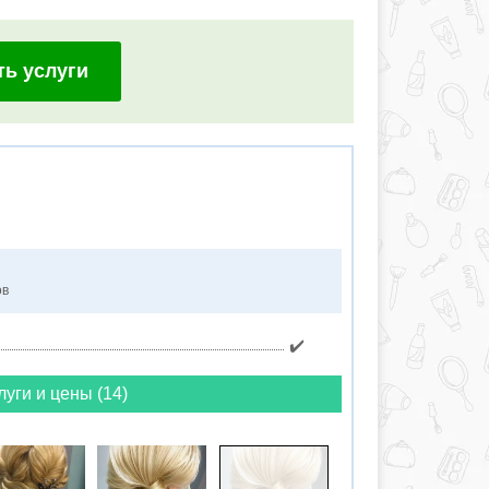
ть услуги
ов
✔️
луги и цены (14)