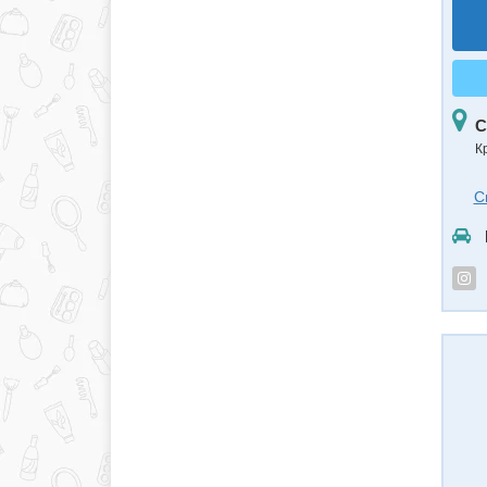
С
К
С