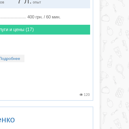
7 л.
ков
опыт
400 грн. / 60 мин.
луги и цены (17)
Подробнее
120
енко