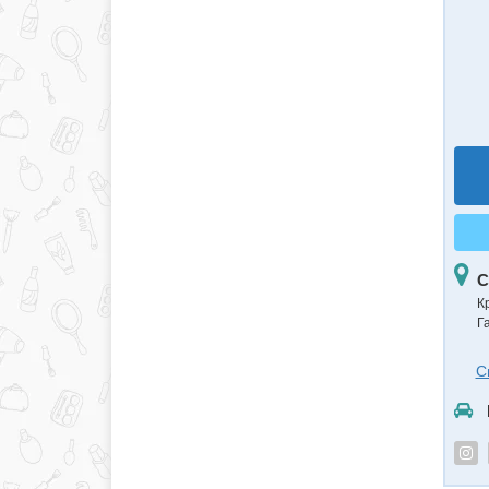
С
К
Г
С