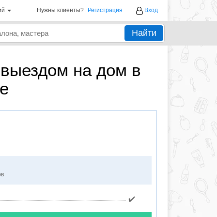
ий
Нужны клиенты?
Регистрация
Вход
Найти
 выездом на дом в
е
ов
✔️