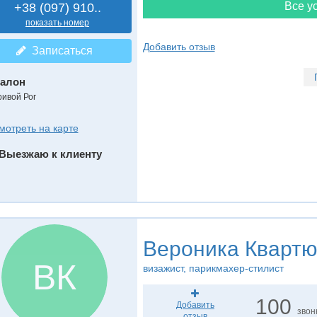
Все ус
+38 (097) 910..
показать номер
Добавить отзыв
Записаться
алон
ривой Рог
мотреть на карте
Выезжаю к клиенту
Вероника Квартю
ВК
визажист, парикмахер-стилист
100
Добавить
звон
отзыв