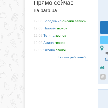
Прямо сейчас
на barb.ua
12:03
Володимир
онлайн запись
12:03
Наталія
звонок
12:03
Тетяна
звонок
12:02
Амина
звонок
12:02
Оксана
звонок
К
С