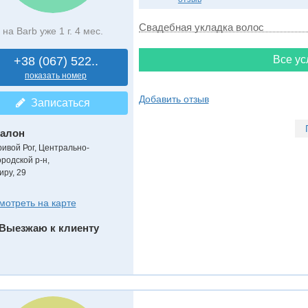
Свадебная укладка волос
на Barb уже 1 г. 4 мес.
Все ус
+38 (067) 522..
показать номер
Добавить отзыв
Записаться
алон
ривой Рог, Центрально-
ородской р-н,
иру, 29
мотреть на карте
Выезжаю к клиенту