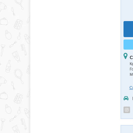
С
К
Г
М
С