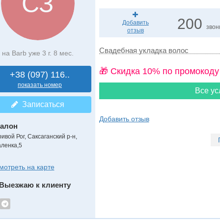
СЗ
200
Добавить
звон
отзыв
Свадебная укладка волос
на Barb уже 3 г. 8 мес.
🎁 Cкидка 10% по промокоду
+38 (097) 116..
показать номер
Все ус
Записаться
Добавить отзыв
алон
ривой Рог, Саксаганский р-н,
аленка,5
мотреть на карте
Выезжаю к клиенту