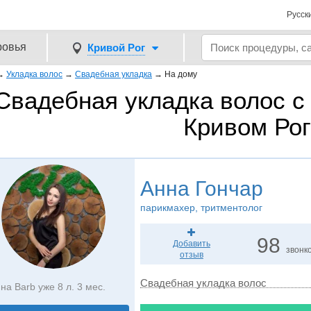
Русск
ровья
Кривой Рог
→
Укладка волос
→
Свадебная укладка
→
На дому
Свадебная укладка волос с
Кривом Рог
Анна Гончар
парикмахер, тритментолог
98
Добавить
звонк
отзыв
Свадебная укладка волос
на Barb уже 8 л. 3 мес.