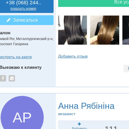
Все ус
+38 (068) 244..
показать номер
Записаться
алон
ривой Рог, Металлургический р-н,
роспект Гагарина
Добавить отзыв
мотреть на карте
Выезжаю к клиенту
Анна Рябініна
АР
визажист
Добавить