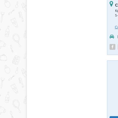
С
К
5
С