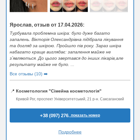
Ярослав, отзыв от 17.04.2026:
Турбувала проблемна шкіра: було дуже багато
запалень. Вікторія Олександрівна підібрала лікування
та догляд за шкірою. Пройшло пів року. Зараз шкіра
набагато краще виглядає: запалення майже не
зʼявляються. До цього звертався до інших лікарів,але
результату майже не було. ...
Все отзывы (10) ➡️
📍
Косметология "Сімейна косметологія"
Кривой Рог, проспект Університетський, 21 р-н. Саксаганский
+38 (097) 276..
показать номер
Подробнее