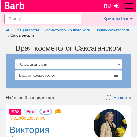
RU
Кривой Рог
→
Специалисты
→
Косметологи Кривого Рога
→
Врачи-косметологи
→
Саксаганский
Врач-косметолог Саксаганском
Врачи-косметологи
Найдено 3 специалиста
На карте
🎓
Edu
VIP
MAX
Медобразование
Виктория