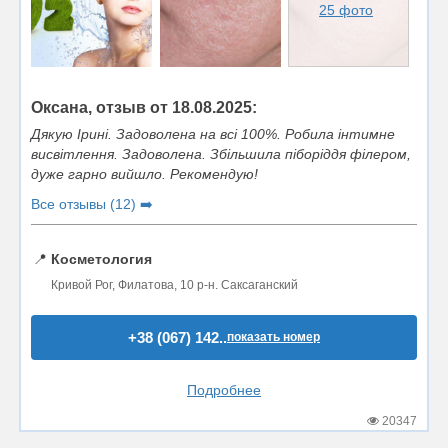
25 фото
Оксана, отзыв от 18.08.2025:
Дякую Ірині. Задоволена на всі 100%. Робила інтимне
висвітлення. Задоволена. Збільшила піборіддя філером,
дуже гарно вийшло. Рекомендую!
Все отзывы (12) ➡️
📍
Косметология
Кривой Рог, Филатова, 10 р-н. Саксаганский
+38 (067) 142..
показать номер
Подробнее
20347