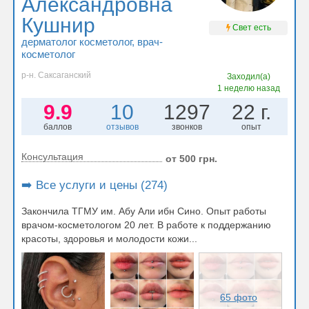
Александровна
Кушнир
Свет есть
дерматолог косметолог
, врач-
косметолог
р-н. Саксаганский
Заходил(а)
1 неделю назад
9.9
10
1297
22 г.
баллов
отзывов
звонков
опыт
Консультация
от 500 грн.
➡️ Все услуги и цены (274)
Закончила ТГМУ им. Абу Али ибн Сино. Опыт работы
врачом-косметологом 20 лет. В работе к поддержанию
красоты, здоровья и молодости кожи...
65 фото