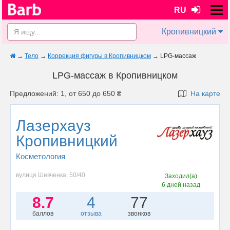
RU
Кропивницкий
→
Тело
→
Коррекция фигуры в Кропивницком
→
LPG-массаж
LPG-массаж в Кропивницком
Предложений: 1, от 650 до 650 ₴
На карте
Лазерхауз
Кропивницкий
Косметология
вулиця Шевченка, 50/40
Заходил(а)
6 дней назад
8.7
4
77
баллов
отзыва
звонков