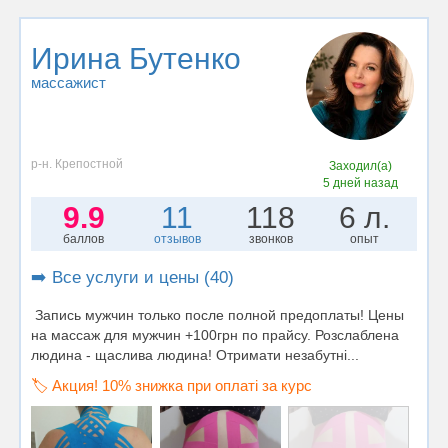
Ирина Бутенко
массажист
р-н. Крепостной
Заходил(а)
5 дней назад
9.9
11
118
6 л.
баллов
отзывов
звонков
опыт
➡️ Все услуги и цены (40)
Запись мужчин только после полной предоплаты! Цены
на массаж для мужчин +100грн по прайсу. Розслаблена
людина - щаслива людина! Отримати незабутні...
🏷️ Акция! 10% знижка при оплаті за курс