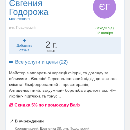
Євгения
ЄГ
Годорожа
массажист
р-н. Подольский
Заходил(а)
12 ноября
2 г.
Добавить
отзыв
опыт
➡️ Все услуги и цены (22)
Майстер з аппаратної корекції фігури, та догляду за
обличчям - Євгенія! Персоналізований підхід до кожного
клієнта! Лімфодренажний : пресотерапія;
Антицелюлітний: вакуумний- боротьба з целюлітом, RF-
ліфгінг- підтяжка та тонус...
🎁 Cкидка 5% по промокоду Barb
📍
В учреждении
Кропивницкий, Шевченка 38, р-н. Подольский