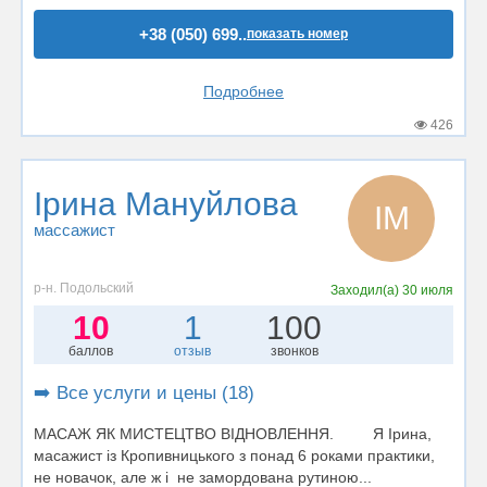
+38 (050) 699..
показать номер
Подробнее
426
Ірина Мануйлова
ІМ
массажист
р-н. Подольский
Заходил(а)
30 июля
10
1
100
баллов
отзыв
звонков
➡️ Все услуги и цены (18)
МАСАЖ ЯК МИСТЕЦТВО ВІДНОВЛЕННЯ. Я Ірина,
масажист із Кропивницького з понад 6 роками практики,
не новачок, але ж і не замордована рутиною...