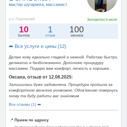
мастер шугаринга
, массажист
р-н. Подольский
Заходил(а)
8 июля
10
1
100
баллов
отзыв
звонков
➡️ Все услуги и цены (12)
Делаю кожу идеально гладкой и нежной. Работаю быстро,
деликатно и безболезненно. Дополняю процедуру
массажем. Подарю вам комфорт, легкость и хорошее...
Оксана, отзыв от 12.08.2025:
Залишилась дуже задоволена. Процедура пройшла за
комфортною веселою розмовою. Обовʼязково повернусь
знову та буду радити вас знайомим
Все отзывы (1) ➡️
📍
Прием по адресу