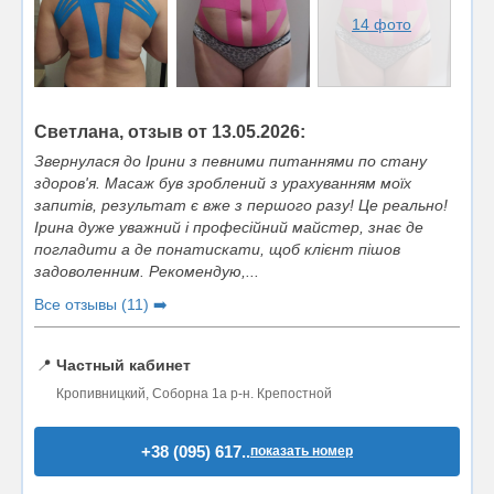
14 фото
Светлана, отзыв от 13.05.2026:
Звернулася до Ірини з певними питаннями по стану
здоров'я. Масаж був зроблений з урахуванням моїх
запитів, результат є вже з першого разу! Це реально!
Ірина дуже уважний і професійний майстер, знає де
погладити а де понатискати, щоб клієнт пішов
задоволенним. Рекомендую,...
Все отзывы (11) ➡️
📍
Частный кабинет
Кропивницкий, Соборна 1а р-н. Крепостной
+38 (095) 617..
показать номер