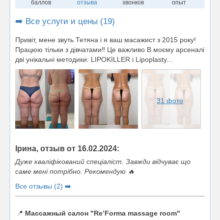
баллов
отзыва
звонков
опыт
➡️ Все услуги и цены (19)
Привіт, мене звуть Тетяна і я ваш масажист з 2015 року!
Працюю тільки з дівчатами‼️ Це важливо В моєму арсеналі
дві унікальні методики: LIPOKILLER і Lipoplasty...
31 фото
Ірина, отзыв от 16.02.2024:
Дуже кваліфікований спеціаліст. Завжди відчуває що
саме мені потрібно. Рекомендую 🔥
Все отзывы (2) ➡️
📍
Массажный салон "Re’Forma massage room"