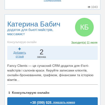
1043
Катерина Бабич
КБ
додаток для бьюті майстрів
,
массажист
Консультирую онлайн
Заходил(а)
11 июля
2
Добавить
отзыв
звонка
Fancy Clients — це сучасний CRM-додаток для б'юті-
майстрів і салонів краси. Керуйте записами клієнтів,
онлайн-бронюванням, графіком, фінансами та історією
візитів...
📱
Консультирую онлайн
+38 (099) 928..
показать номер