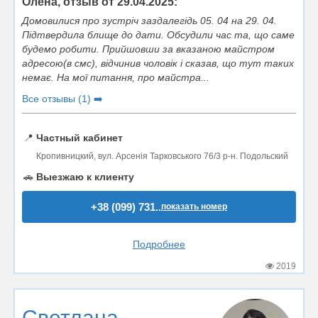
Олена, отзыв от 29.04.2025:
Домовилися про зустріч заздалегідь 05. 04 на 29. 04.
Підтвердила блище до дати. Обсудили час та, що саме
будемо робити. Прийшовши за вказаною майстром
адресою(в смс), відчинив чоловік і сказав, що тут таких
немає. На мої питання, про майстра...
Все отзывы (1) ➡️
📍
Частный кабинет
Кропивницкий, вул. Арсенія Тарковського 76/3 р-н. Подольский
🚗
Выезжаю к клиенту
+38 (099) 731..
показать номер
Подробнее
2019
Светлана