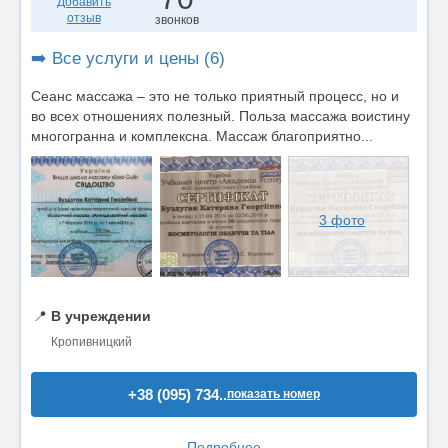
Добавить
отзыв
звонков
➡️ Все услуги и цены (6)
Сеанс массажа – это не только приятный процесс, но и
во всех отношениях полезный. Польза массажа воистину
многогранна и комплексна. Массаж благоприятно...
3 фото
📍
В учреждении
Кропивницкий
+38 (095) 734..
показать номер
Подробнее