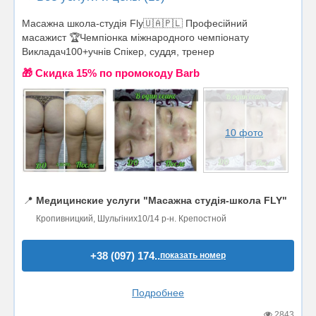
Масажна школа-студія Fly🇺🇦🇵🇱 Професійний
масажист 🏆Чемпіонка міжнародного чемпіонату
Викладач100+учнів Спікер, суддя, тренер
🎁 Cкидка 15% по промокоду Barb
10 фото
📍
Медицинские услуги "Масажна студія-школа FLY"
Кропивницкий, Шульгіних10/14 р-н. Крепостной
+38 (097) 174..
показать номер
Подробнее
2843