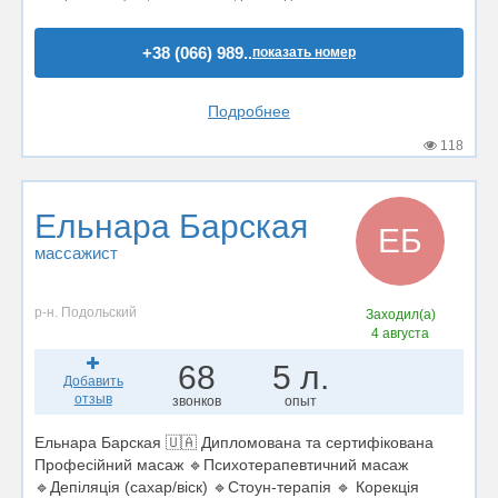
+38 (066) 989..
показать номер
Подробнее
118
Ельнара Барская
ЕБ
массажист
р-н. Подольский
Заходил(а)
4 августа
68
5 л.
Добавить
отзыв
звонков
опыт
Ельнара Барская 🇺🇦 Дипломована та сертифікована
Професійний масаж 🔹Психотерапевтичний масаж
🔹Депіляція (сахар/віск) 🔹Стоун-терапія 🔹 Корекція