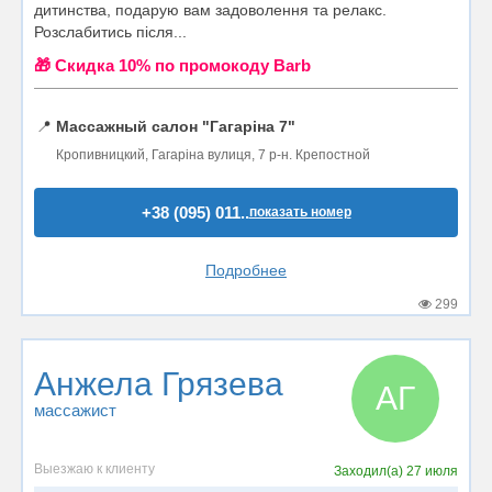
дитинства, подарую вам задоволення та релакс.
Розслабитись після...
🎁 Cкидка 10% по промокоду Barb
📍
Массажный салон "Гагаріна 7"
Кропивницкий, Гагаріна вулиця, 7 р-н. Крепостной
+38 (095) 011..
показать номер
Подробнее
299
Анжела Грязева
АГ
массажист
Выезжаю к клиенту
Заходил(а)
27 июля