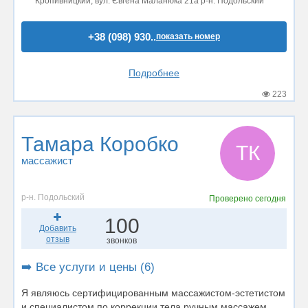
Кропивницкий, вул. Євгена Маланюка 21а р-н. Подольский
+38 (098) 930..
показать номер
Подробнее
223
Тамара Коробко
ТК
массажист
р-н. Подольский
Проверено
сегодня
100
Добавить
отзыв
звонков
➡️ Все услуги и цены (6)
Я являюсь сертифицированным массажистом-эстетистом
и специалистом по коррекции тела ручным массажем.