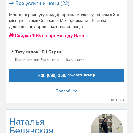
➡️ Все услуги и цены (23)
Мастер пірсингу(усі види), прокол мочок вух діткам з 3-х
місяців. Інтимний пірсинг. Мікродермали. Воскова
депіляція, шугаринг, лазерна епіляція...
🎁 Cкидка 10% по промокоду Barb
📍
Тату салон "ТЦ Барва"
Кропивницкий, Чміленко р-н. Подольский
+38 (099) 359..
показать номер
Подробнее
1978
Наталья
Белявская