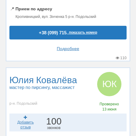
📍
Прием по адресу
Кропивницкий, вул. Зінченка 5 р-н. Подольский
+38 (099) 715..
показать номер
Подробнее
110
Юлия Ковалёва
ЮК
мастер по пирсингу
, массажист
р-н. Подольский
Проверено
13 июня
100
Добавить
отзыв
звонков