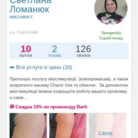
Ломанюк
массажист
р-н. Подольский
Заходил(а)
5 дней назад
10
2
126
баллов
отзыва
звонков
➡️ Все услуги и цены (10)
Пропоную послугу міостимуляції. (електромасаж), а також
апаратного масажу Charm тіла та обличчя. За допомогою
міостимуляції можна покращити роботу вашого організму,
а саме:...
🎁 Cкидка 10% по промокоду Barb
2 фото