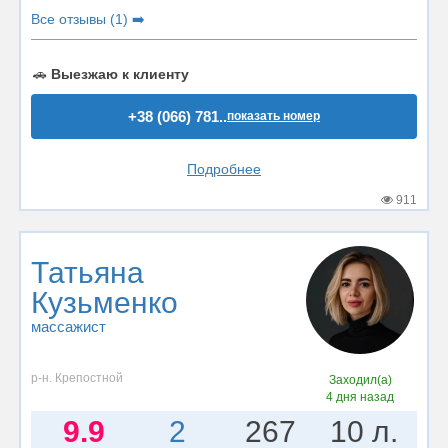
Все отзывы (1) ➡️
🚗
Выезжаю к клиенту
+38 (066) 781..
показать номер
Подробнее
911
Татьяна
Кузьменко
массажист
р-н. Крепостной
Заходил(а)
4 дня назад
9.9
2
267
10 л.