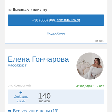
🚗
Выезжаю к клиенту
+38 (066) 944..
показать номер
Подробнее
840
Елена Гончарова
массажист
р-н. Крепостной
Заходил(а)
21 июля
140
Добавить
отзыв
звонков
➡️ Все услуги и цены (19)