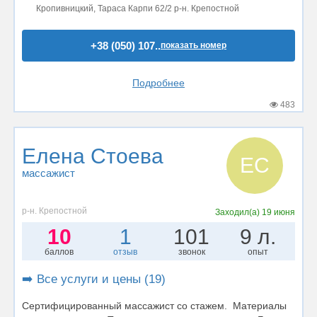
Кропивницкий, Тараса Карпи 62/2 р-н. Крепостной
+38 (050) 107..
показать номер
Подробнее
483
Елена Стоева
ЕС
массажист
р-н. Крепостной
Заходил(а)
19 июня
10
1
101
9 л.
баллов
отзыв
звонок
опыт
➡️ Все услуги и цены (19)
Сертифицированный массажист со стажем. Материалы