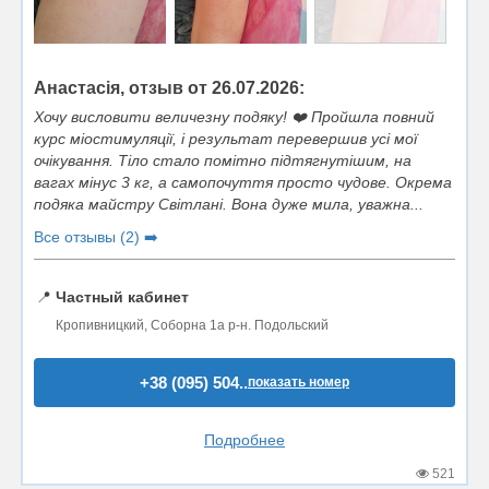
Анастасія, отзыв от 26.07.2026:
Хочу висловити величезну подяку! ❤️ Пройшла повний
курс міостимуляції, і результат перевершив усі мої
очікування. Тіло стало помітно підтягнутішим, на
вагах мінус 3 кг, а самопочуття просто чудове. Окрема
подяка майстру Світлані. Вона дуже мила, уважна...
Все отзывы (2) ➡️
📍
Частный кабинет
Кропивницкий, Соборна 1а р-н. Подольский
+38 (095) 504..
показать номер
Подробнее
521