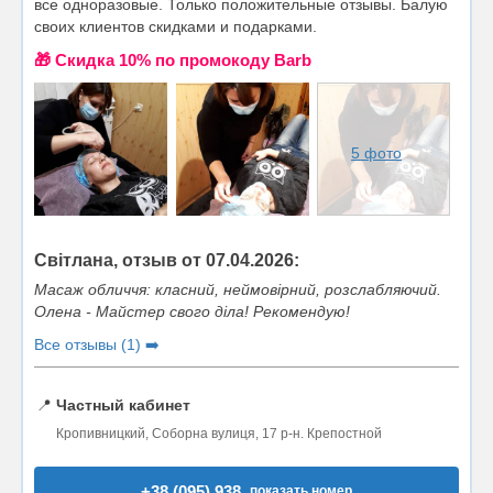
все одноразовые. Только положительные отзывы. Балую
своих клиентов скидками и подарками.
🎁 Cкидка 10% по промокоду Barb
5 фото
Світлана, отзыв от 07.04.2026:
Масаж обличчя: класний, неймовірний, розслабляючий.
Олена - Майстер свого діла! Рекомендую!
Все отзывы (1) ➡️
📍
Частный кабинет
Кропивницкий, Соборна вулиця, 17 р-н. Крепостной
+38 (095) 938..
показать номер