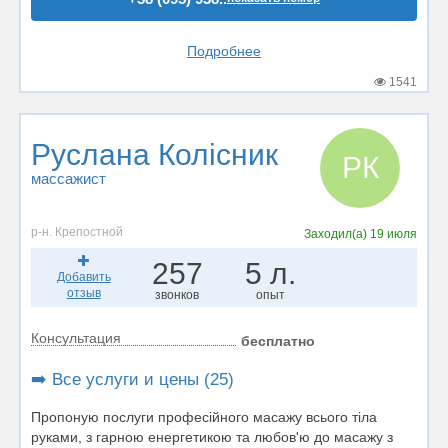
Подробнее
1541
Руслана Колісник
РК
массажист
р-н. Крепостной
Заходил(а)
19 июля
257
5 л.
Добавить
отзыв
звонков
опыт
Консультация
бесплатно
➡️ Все услуги и цены (25)
Пропоную послуги професійного масажу всього тіла
руками, з гарною енергетикою та любов'ю до масажу з