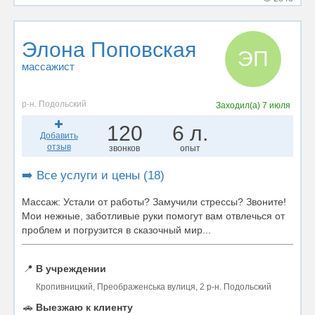
Элона Поповская
ЭП
массажист
р-н. Подольский
Заходил(а)
7 июля
120
6 л.
Добавить
отзыв
звонков
опыт
➡️ Все услуги и цены (18)
Массаж: Устали от работы? Замучили стрессы? Звоните!
Мои нежные, заботливые руки помогут вам отвлечься от
проблем и погрузится в сказочный мир...
📍
В учреждении
Кропивницкий, Преображенська вулиця, 2 р-н. Подольский
🚗
Выезжаю к клиенту