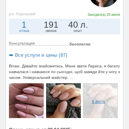
р-н. Подольский
Заходил(а)
20 июля
1
191
40 л.
отзыв
звонок
опыт
Консультация
бесплатно
➡️ Все услуги и цены (87)
Вітаю. Давайте знайомитись. Мене звати Лариса, я багато
навчалася і навчаюся по сьогодні, щоб завжди йти у ногу з
часом. Універсальний майстер. ...
8 фото