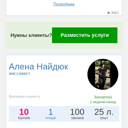
Подробнее
3661
Разместить услуги
Нужны клиенты?
Алена Найдюк
массажист
Выезжаю к клиенту
Заходил(а)
1 неделю назад
10
1
100
25 л.
баллов
отзыв
звонков
опыт