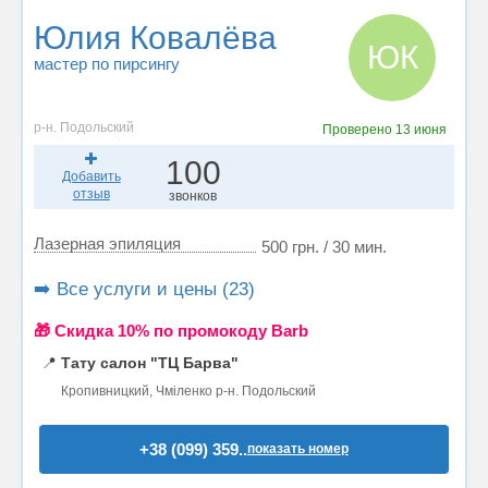
Юлия Ковалёва
ЮК
мастер по пирсингу
р-н. Подольский
Проверено
13 июня
100
Добавить
отзыв
звонков
Лазерная эпиляция
500 грн. / 30 мин.
➡️ Все услуги и цены (23)
🎁 Cкидка 10% по промокоду Barb
📍
Тату салон "ТЦ Барва"
Кропивницкий, Чміленко р-н. Подольский
+38 (099) 359..
показать номер