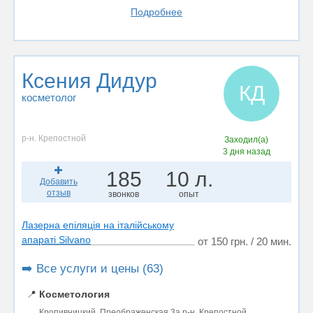
Подробнее
Ксения Дидур
КД
косметолог
р-н. Крепостной
Заходил(а)
3 дня назад
185
10 л.
Добавить
отзыв
звонков
опыт
Лазерна епіляція на італійському
апараті Silvano
от 150 грн. / 20 мин.
➡️ Все услуги и цены (63)
📍
Косметология
Кропивницкий, Преображенская 3а р-н. Крепостной