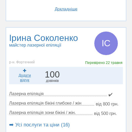
Докладніше
Ірина Соколенко
ІС
майстер лазерної епіляції
р-н. Фортечний
Перевірено
22 травня
100
Додати
відгук
дзвінків
Лазерна епіляція
✔️
Лазерна епіляція бікіні глибоке / жін
від 800 грн.
Лазерна епіляція зони бікіні / жін.
від 500 грн.
➡️ Усі послуги та ціни (16)