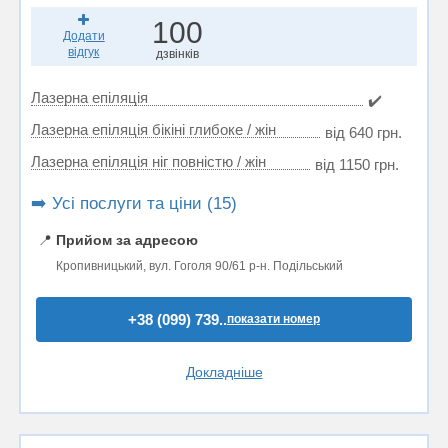
100
Додати
відгук
дзвінків
Лазерна епіляція
✔️
Лазерна епіляція бікіні глибоке / жін
від 640 грн.
Лазерна епіляція ніг повністю / жін
від 1150 грн.
➡️ Усі послуги та ціни (15)
📍
Прийом за адресою
Кропивницький, вул. Гоголя 90/61 р-н. Подільський
+38 (099) 739..
показати номер
Докладніше