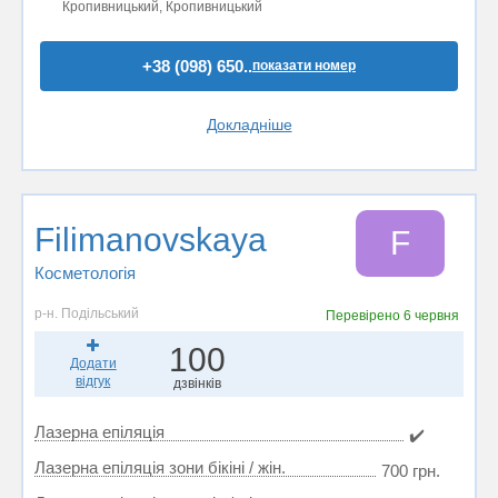
Кропивницький, Кропивницький
+38 (098) 650..
показати номер
Докладніше
Filimanovskaya
F
Косметологія
р-н. Подільський
Перевірено
6 червня
100
Додати
відгук
дзвінків
Лазерна епіляція
✔️
Лазерна епіляція зони бікіні / жін.
700 грн.