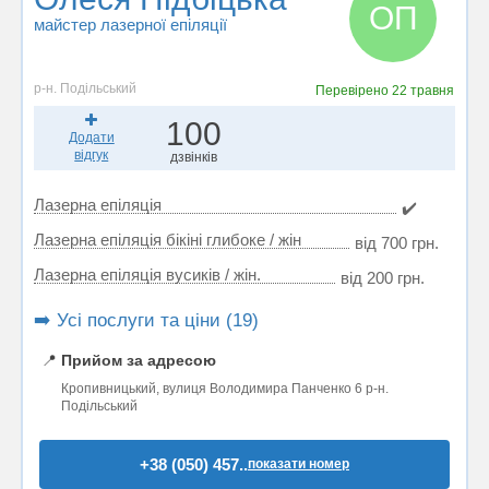
ОП
майстер лазерної епіляції
р-н. Подільський
Перевірено
22 травня
100
Додати
відгук
дзвінків
Лазерна епіляція
✔️
Лазерна епіляція бікіні глибоке / жін
від 700 грн.
Лазерна епіляція вусиків / жін.
від 200 грн.
➡️ Усі послуги та ціни (19)
📍
Прийом за адресою
Кропивницький, вулиця Володимира Панченко 6 р-н.
Подільський
+38 (050) 457..
показати номер