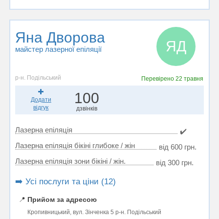
Яна Дворова
ЯД
майстер лазерної епіляції
р-н. Подільський
Перевірено
22 травня
100
Додати
відгук
дзвінків
Лазерна епіляція
✔️
Лазерна епіляція бікіні глибоке / жін
від 600 грн.
Лазерна епіляція зони бікіні / жін.
від 300 грн.
➡️ Усі послуги та ціни (12)
📍
Прийом за адресою
Кропивницький, вул. Зінченка 5 р-н. Подільський