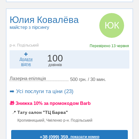
Юлия Ковалёва
ЮК
майстер з пірсингу
р-н. Подільський
Перевірено
13 червня
100
Додати
відгук
дзвінків
Лазерна епіляція
500 грн. / 30 мин.
➡️ Усі послуги та ціни (23)
🎁 Знижка 10% за промокодом Barb
📍
Тату салон "ТЦ Барва"
Кропивницький, Чміленко р-н. Подільський
+38 (099) 359..
показати номер