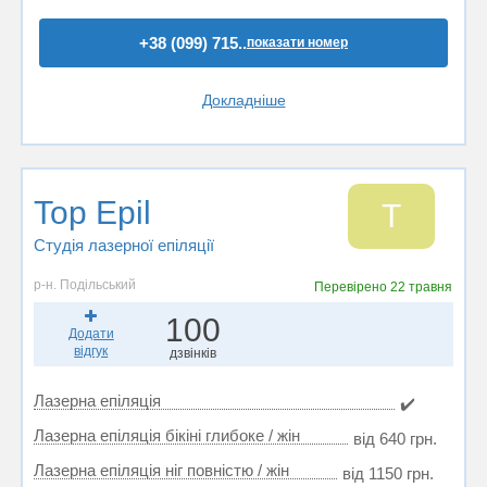
+38 (099) 715..
показати номер
Докладніше
Top Epil
T
Студія лазерної епіляції
р-н. Подільський
Перевірено
22 травня
100
Додати
відгук
дзвінків
Лазерна епіляція
✔️
Лазерна епіляція бікіні глибоке / жін
від 640 грн.
Лазерна епіляція ніг повністю / жін
від 1150 грн.