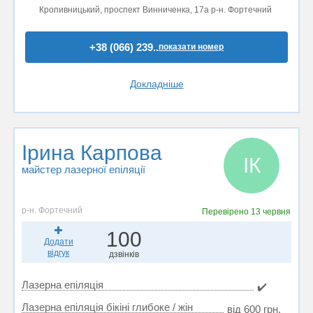
Кропивницький, проспект Винниченка, 17а р-н. Фортечний
+38 (066) 239..
показати номер
Докладніше
Ірина Карпова
ІК
майстер лазерної епіляції
р-н. Фортечний
Перевірено
13 червня
100
Додати
відгук
дзвінків
Лазерна епіляція
✔️
Лазерна епіляція бікіні глибоке / жін
від 600 грн.