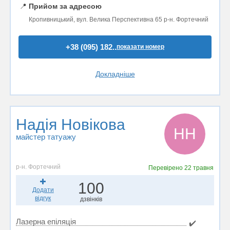
📍
Прийом за адресою
Кропивницький, вул. Велика Перспективна 65 р-н. Фортечний
+38 (095) 182..
показати номер
Докладніше
Надія Новікова
НН
майстер татуажу
р-н. Фортечний
Перевірено
22 травня
100
Додати
відгук
дзвінків
Лазерна епіляція
✔️