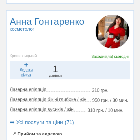
Анна Гонтаренко
косметолог
Кропивницький
Заходив(ла)
сьогодні
1
Додати
відгук
дзвінок
Лазерна епіляція
310 грн.
Лазерна епіляція бікіні глибоке / жін
950 грн. / 30 мин.
Лазерна епіляція вусиків / жін.
310 грн. / 10 мин.
➡️ Усі послуги та ціни (71)
📍
Прийом за адресою