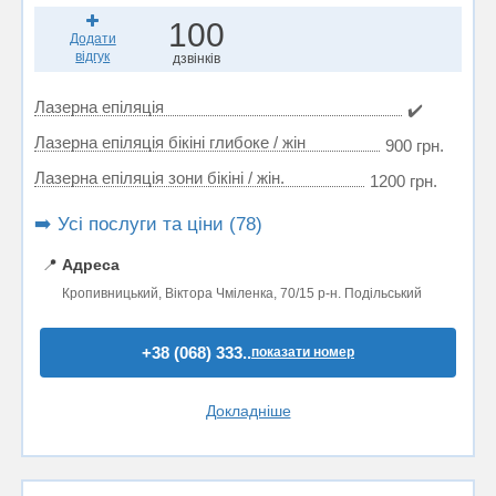
100
Додати
відгук
дзвінків
Лазерна епіляція
✔️
Лазерна епіляція бікіні глибоке / жін
900 грн.
Лазерна епіляція зони бікіні / жін.
1200 грн.
➡️ Усі послуги та ціни (78)
📍
Адреса
Кропивницький, Віктора Чміленка, 70/15 р-н. Подільський
+38 (068) 333..
показати номер
Докладніше