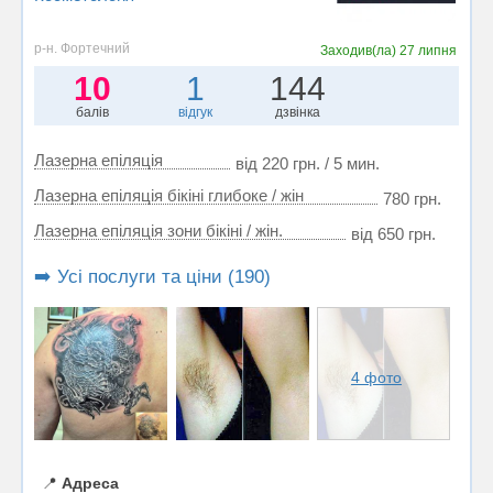
р-н. Фортечний
Заходив(ла)
27 липня
10
1
144
балів
відгук
дзвінка
Лазерна епіляція
від 220 грн. / 5 мин.
Лазерна епіляція бікіні глибоке / жін
780 грн.
Лазерна епіляція зони бікіні / жін.
від 650 грн.
➡️ Усі послуги та ціни (190)
4 фото
📍
Адреса