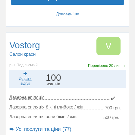
Докладніше
Vostorg
V
Салон краси
р-н. Подільський
Перевірено
20 липня
100
Додати
відгук
дзвінків
Лазерна епіляція
✔️
Лазерна епіляція бікіні глибоке / жін
700 грн.
Лазерна епіляція зони бікіні / жін.
500 грн.
➡️ Усі послуги та ціни (77)