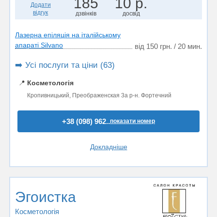
185
10 р.
Додати
відгук
дзвінків
досвід
Лазерна епіляція на італійському
апараті Silvano
від 150 грн. / 20 мин.
➡️ Усі послуги та ціни (63)
📍
Косметологія
Кропивницький, Преображенская 3а р-н. Фортечний
+38 (098) 962..
показати номер
Докладніше
Эгоистка
Косметологія