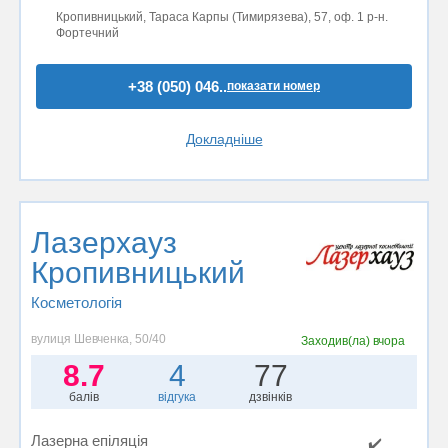
Кропивницький, Тараса Карпы (Тимирязева), 57, оф. 1 р-н.
Фортечний
+38 (050) 046..
показати номер
Докладніше
Лазерхауз
Кропивницький
Косметологія
вулиця Шевченка, 50/40
Заходив(ла)
вчора
8.7
4
77
балів
відгука
дзвінків
Лазерна епіляція
✔️