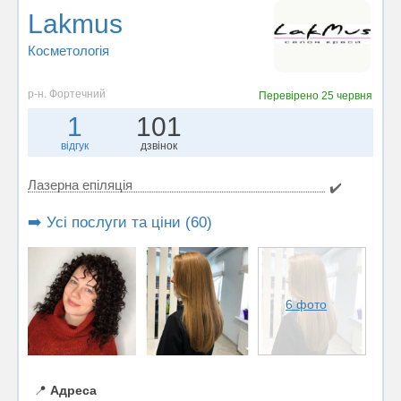
Lakmus
Косметологія
р-н. Фортечний
Перевірено
25 червня
1
101
відгук
дзвінок
Лазерна епіляція
✔️
➡️ Усі послуги та ціни (60)
6 фото
📍
Адреса