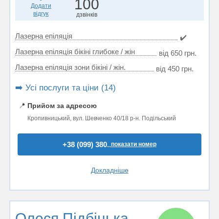
100
Додати
відгук
дзвінків
Лазерна епіляція
✔️
Лазерна епіляція бікіні глибоке / жін
від 650 грн.
Лазерна епіляція зони бікіні / жін.
від 450 грн.
➡️ Усі послуги та ціни (14)
📍
Прийом за адресою
Кропивницький, вул. Шевченко 40/18 р-н. Подільський
+38 (099) 380..
показати номер
Докладніше
Олеся Підбіцька