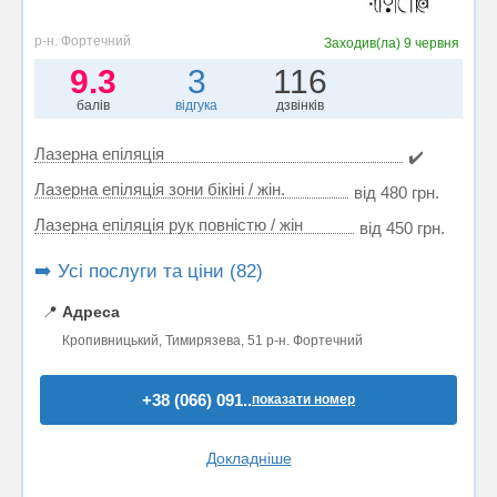
р-н. Фортечний
Заходив(ла)
9 червня
9.3
3
116
балів
відгука
дзвінків
Лазерна епіляція
✔️
Лазерна епіляція зони бікіні / жін.
від 480 грн.
Лазерна епіляція рук повністю / жін
від 450 грн.
➡️ Усі послуги та ціни (82)
📍
Адреса
Кропивницький, Тимирязева, 51 р-н. Фортечний
+38 (066) 091..
показати номер
Докладніше