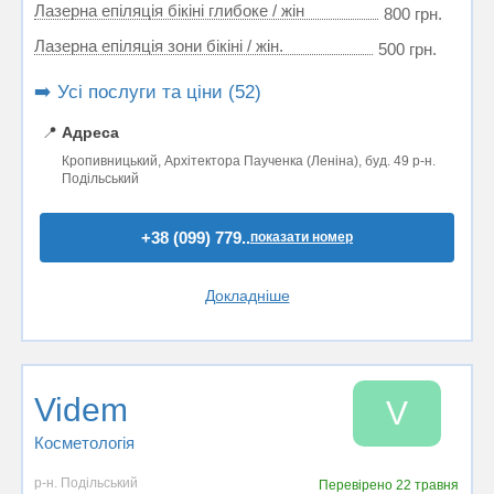
Лазерна епіляція бікіні глибоке / жін
800 грн.
Лазерна епіляція зони бікіні / жін.
500 грн.
➡️ Усі послуги та ціни (52)
📍
Адреса
Кропивницький, Архітектора Паученка (Леніна), буд. 49 р-н.
Подільський
+38 (099) 779..
показати номер
Докладніше
Videm
V
Косметологія
р-н. Подільський
Перевірено
22 травня