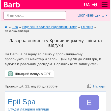
UA
Кропивницький
→
Тіло
→
Видалення волосся у Кропивницькому
→
Епіляція
→
Лазерна епіляція
Лазерна епіляція у Кропивницькому - ціни та
відгуки
На Barb.ua лазерну епіляцію у Кропивницькому
пропонують 21 майстер и салон. Ціни від 90 до 2300 грн, 8
відгуків із реальним досвідом. Порівнюйте та записуйтесь.
Швидкий пошук з GPT
Пропозицій: 21, від 90 до 2300 ₴
На карті
Epil Spa
E
Студія лазерної епіляції