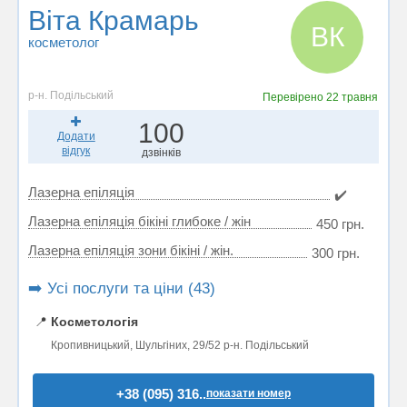
Віта Крамарь
ВК
косметолог
р-н. Подільський
Перевірено
22 травня
100
Додати
відгук
дзвінків
Лазерна епіляція
✔️
Лазерна епіляція бікіні глибоке / жін
450 грн.
Лазерна епіляція зони бікіні / жін.
300 грн.
➡️ Усі послуги та ціни (43)
📍
Косметологія
Кропивницький, Шульгіних, 29/52 р-н. Подільський
+38 (095) 316..
показати номер