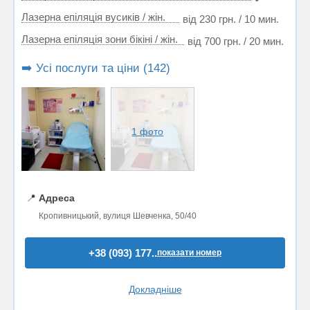
Лазерна епіляція вусиків / жін.
від 230 грн. / 10 мин.
Лазерна епіляція зони бікіні / жін.
від 700 грн. / 20 мин.
➡️ Усі послуги та ціни (142)
1 фото
📍
Адреса
Кропивницький, вулиця Шевченка, 50/40
+38 (093) 177..
показати номер
Докладніше