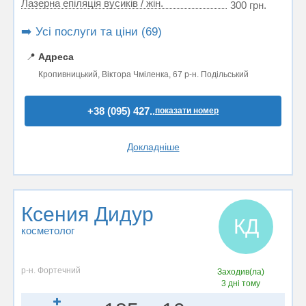
Лазерна епіляція вусиків / жін.
300 грн.
➡️ Усі послуги та ціни (69)
📍
Адреса
Кропивницький, Віктора Чміленка, 67 р-н. Подільський
+38 (095) 427..
показати номер
Докладніше
Ксения Дидур
КД
косметолог
р-н. Фортечний
Заходив(ла)
3 дні тому