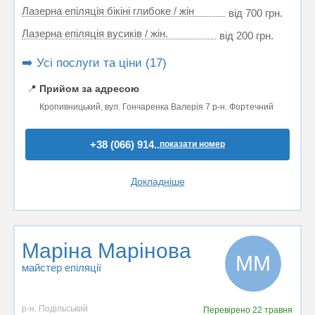
Лазерна епіляція бікіні глибоке / жін
від 700 грн.
Лазерна епіляція вусиків / жін.
від 200 грн.
➡️ Усі послуги та ціни (17)
📍
Прийом за адресою
Кропивницький, вул. Гончаренка Валерія 7 р-н. Фортечний
+38 (066) 914..
показати номер
Докладніше
Маріна Марінова
ММ
майстер епіляції
р-н. Подільський
Перевірено
22 травня