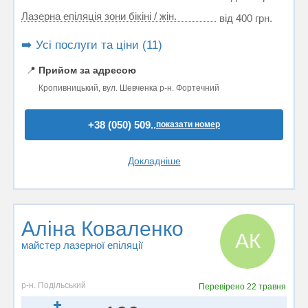
Лазерна епіляція зони бікіні / жін.
від 400 грн.
➡️ Усі послуги та ціни (11)
📍
Прийом за адресою
Кропивницький, вул. Шевченка р-н. Фортечний
+38 (050) 509..
показати номер
Докладніше
Аліна Коваленко
АК
майстер лазерної епіляції
р-н. Подільський
Перевірено
22 травня