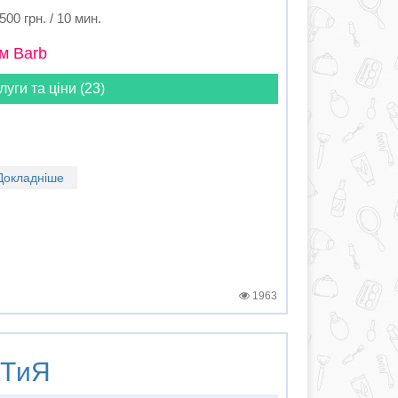
500 грн. / 10 мин.
м Barb
луги та ціни (23)
Докладніше
1963
TиЯ