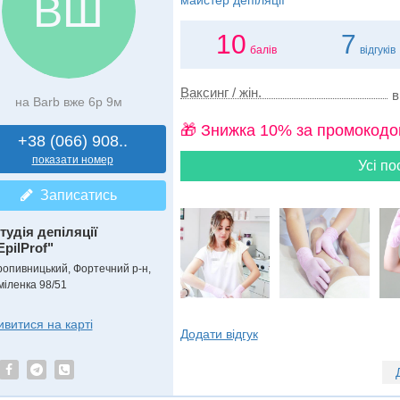
ВШ
майстер депіляції
10
7
балів
відгуків
Ваксинг / жін.
в
на Barb вже 6р 9м
🎁 Знижка 10% за промокодо
+38 (066) 908..
показати номер
Усі по
Записатись
тудія депіляції
EpilProf"
ропивницький, Фортечний р-н,
міленка 98/51
ивитися на карті
Додати відгук