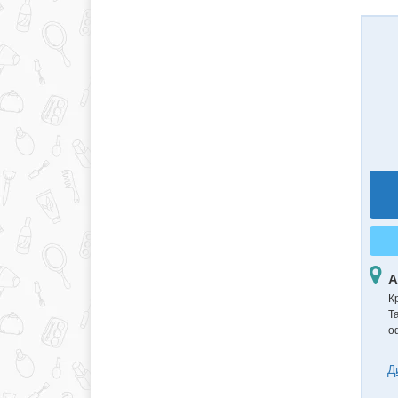
А
К
Т
о
Д