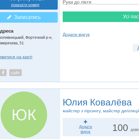
Руки до ліктя
показати номер
Усі пос
Записатись
дреса
Додати відгук
ропивницький, Фортечний р-н
,
имирязева, 51
ивитися на карті
сайт
Юлия Ковалёва
ЮК
майстер з пірсингу, майстер депіляці
100
Додати
дзвін
відгук