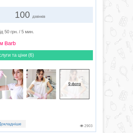
100
дзвінків
ід 50 грн. / 5 мин.
м Barb
слуги та ціни (6)
9 фото
Докладніше
2903