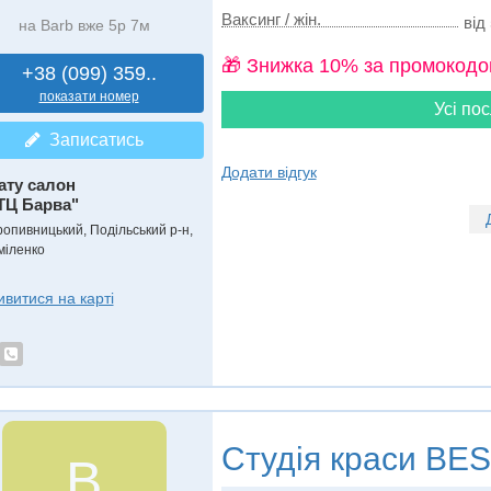
Ваксинг / жін.
від 
на Barb вже 5р 7м
🎁 Знижка 10% за промокодо
+38 (099) 359..
показати номер
Усі пос
Записатись
Додати відгук
ату салон
ТЦ Барва"
ропивницький, Подільський р-н,
міленко
ивитися на карті
Студія краси
BES
B