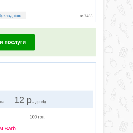
Докладніше
7483
и послуги
12 р.
нка
досвід
100 грн.
м Barb