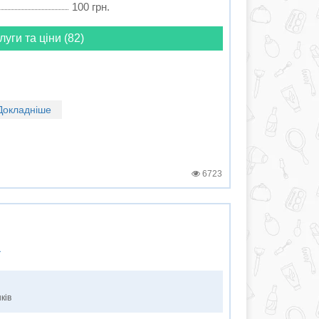
100 грн.
луги та ціни (82)
Докладніше
6723
ї
ків