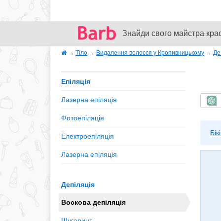
Знайди свого майстра кра
→
Тіло
→
Видалення волосся у Кропивницькому
→
Де
Епіляція
Лазерна епіляція
Ш
Фотоепіляція
Бікі
Електроепіляція
Лазерна епіляція
Депіляція
Воскова депіляція
Шугаринг