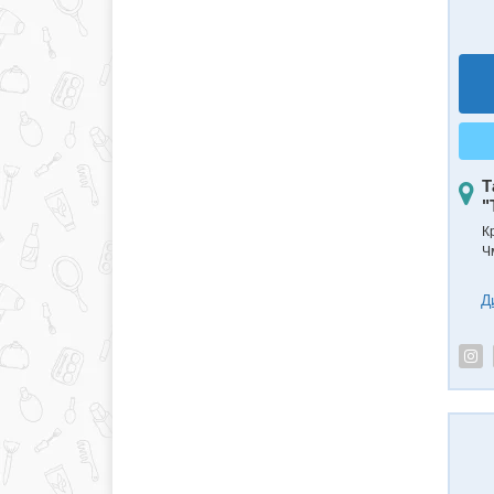
Т
"
К
Ч
Д