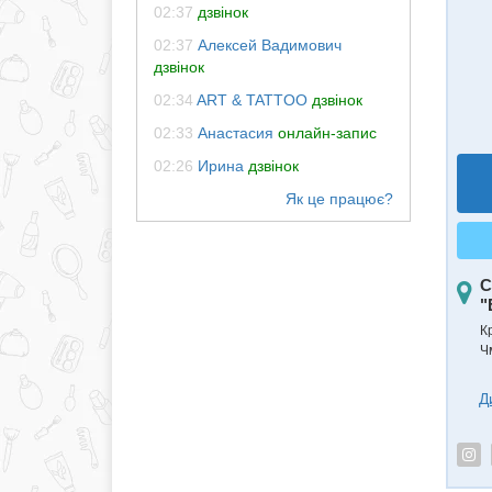
02:37
дзвінок
02:37
Алексей Вадимович
дзвінок
02:34
ART & TATTOO
дзвінок
02:33
Анастасия
онлайн-запис
02:26
Ирина
дзвінок
С
"
К
Ч
Д