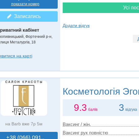
показати номер
Усі пос
Записатись
Додати відгук
риватний кабінет
ропивницький, Фортечний р-н,
улиця Металургів, 18
ивитися на карті
Косметологія
Эго
9.3
3
балів
відгука
на Barb вже 7р 5м
Ваксинг / жін.
Ваксинг рук повністю
+38 (066) 091..