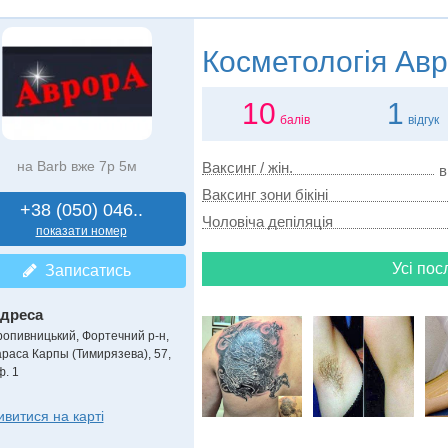
Косметологія
Авр
10
1
балів
відгук
на Barb вже 7р 5м
Ваксинг / жін.
в
Ваксинг зони бікіні
+38 (050) 046..
Чоловіча депіляція
показати номер
Усі пос
Записатись
дреса
ропивницький, Фортечний р-н
,
араса Карпы (Тимирязева), 57,
ф. 1
ивитися на карті