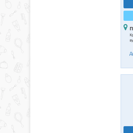
П
К
в
Д