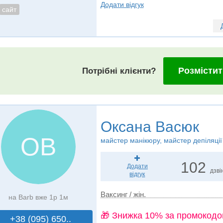
Додати відгук
сайт
Розмістит
Потрібні клієнти?
Оксана Васюк
ОВ
майстер манікюру, майстер депіляції
102
Додати
дзві
відгук
Ваксинг / жін.
на Barb вже 1р 1м
🎁 Знижка 10% за промокодо
+38 (095) 650..