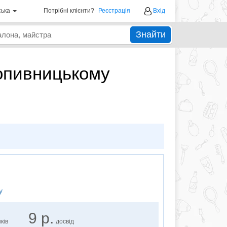
ська
Потрібні клієнти?
Реєстрація
Вхід
Знайти
ропивницькому
у
9 р.
ків
досвід