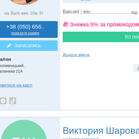
Ваксинг / жін.
від 
на Barb вже 10м 3т
🎁 Знижка 5% за промокодом
+38 (050) 656..
показати номер
Усі по
Записатись
Додати відгук
алон
ропивницький,
аланюка 21А
ивитися на карті
Виктория Шаров