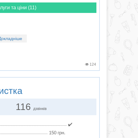
луги та ціни (11)
Докладніше
124
истка
116
дзвінків
✔️
150 грн.