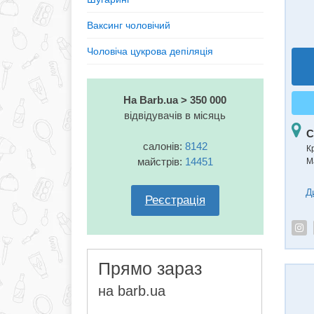
Ваксинг чоловічий
Чоловіча цукрова депіляція
На Barb.ua > 350 000
відвідувачів в місяць
С
салонів:
8142
К
майстрів:
14451
М
Д
Реєстрація
Прямо зараз
на barb.ua