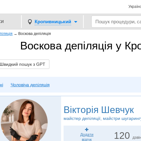
Україн
си
Кропивницький
піляція
→
Воскова депіляція
Воскова депіляція у К
видкий пошук з GPT
ні
Чоловіча депіляція
Вікторія Шевчук
майстер депіляції, майстри шугаринг
120
Додати
дзвін
відгук