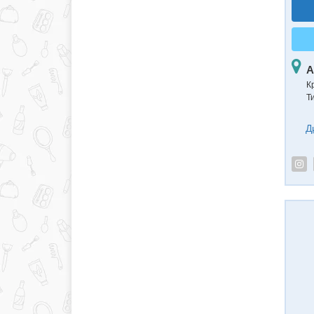
А
К
Т
Д