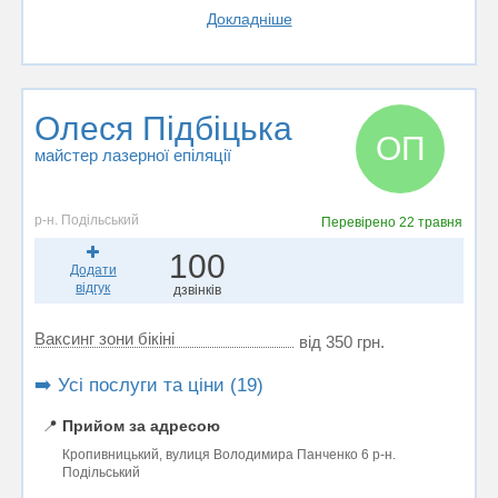
Докладніше
Олеся Підбіцька
ОП
майстер лазерної епіляції
р-н. Подільський
Перевірено
22 травня
100
Додати
відгук
дзвінків
Ваксинг зони бікіні
від 350 грн.
➡️ Усі послуги та ціни (19)
📍
Прийом за адресою
Кропивницький, вулиця Володимира Панченко 6 р-н.
Подільський