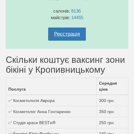
салонів:
8136
майстрів:
14455
Реєстрація
Скільки коштує ваксинг зони
бікіні у Кропивницькому
Середня
Послуга
ціна
✅ Косметологія Аврора
300 грн
✅ Косметолог Анна Гонтаренко
350 грн
✅ Студія краси BESTиЯ
250 грн
✅ Бровіст Юлія Вербіцька
240 грн