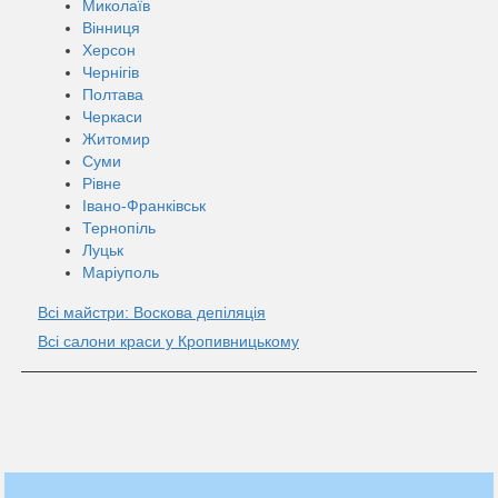
Миколаїв
Вінниця
Херсон
Чернігів
Полтава
Черкаси
Житомир
Суми
Рівне
Івано-Франківськ
Тернопіль
Луцьк
Маріуполь
Всі майстри: Воскова депіляція
Всі салони краси у Кропивницькому