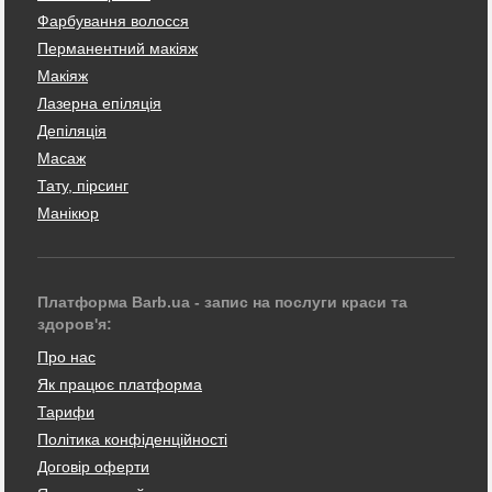
Фарбування волосся
Перманентний макіяж
Макіяж
Лазерна епіляція
Депіляція
Масаж
Тату, пірсинг
Манікюр
Платформа Barb.ua - запис на послуги краси та
здоров'я:
Про нас
Як працює платформа
Тарифи
Політика конфіденційності
Договір оферти