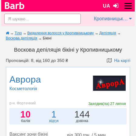
UA
Кропивницький
→
Тіло
→
Видалення волосся у Кропивницькому
→
Депіляція
→
Воскова депіляція
→
Бікіні
Воскова депіляція бікіні у Кропивницькому
Пропозицій: 8, від 160 до 350 ₴
На карті
Аврора
Косметологія
р-н. Фортечний
Заходив(ла)
27 липня
10
1
144
балів
відгук
дзвінка
Ваксинг зони бікіні
від 300 грн. / 5 мин.