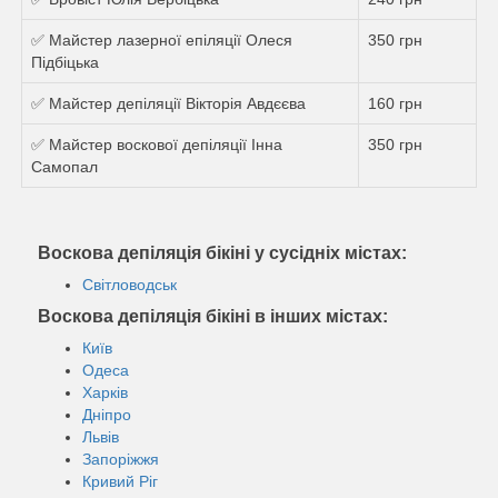
✅ Майстер лазерної епіляції Олеся
350 грн
Підбіцька
✅ Майстер депіляції Вікторія Авдєєва
160 грн
✅ Майстер воскової депіляції Інна
350 грн
Самопал
Воскова депіляція бікіні у сусідніх містах:
Світловодськ
Воскова депіляція бікіні в інших містах:
Київ
Одеса
Харків
Дніпро
Львів
Запоріжжя
Кривий Ріг