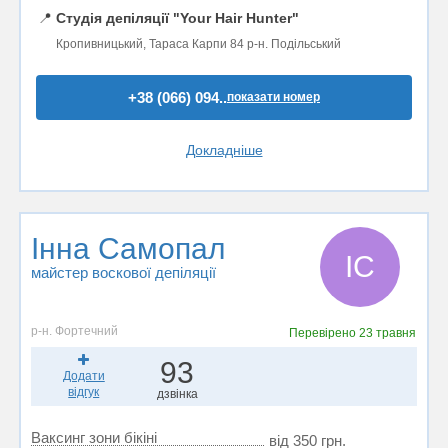
📍
Студія депіляції "Your Hair Hunter"
Кропивницький, Тараса Карпи 84 р-н. Подільський
+38 (066) 094..
показати номер
Докладніше
Інна Самопал
ІС
майстер воскової депіляції
р-н. Фортечний
Перевірено
23 травня
93
Додати
відгук
дзвінка
Ваксинг зони бікіні
від 350 грн.