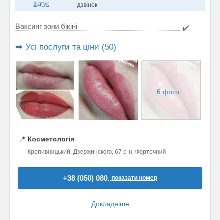
відгук
дзвінок
Ваксинг зони бікіні
✔️
➡️ Усі послуги та ціни (50)
6 фото
📍
Косметологія
Кропивницький, Дзержинского, 67 р-н. Фортечний
+38 (050) 080..
показати номер
Докладніше