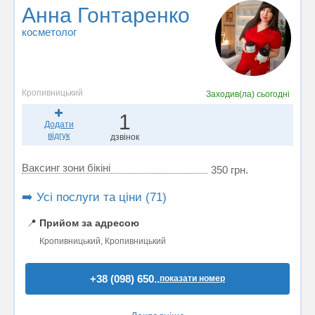
Анна Гонтаренко
косметолог
Кропивницький
Заходив(ла)
сьогодні
1
Додати
відгук
дзвінок
Ваксинг зони бікіні
350 грн.
➡️ Усі послуги та ціни (71)
📍
Прийом за адресою
Кропивницький, Кропивницький
+38 (098) 650..
показати номер