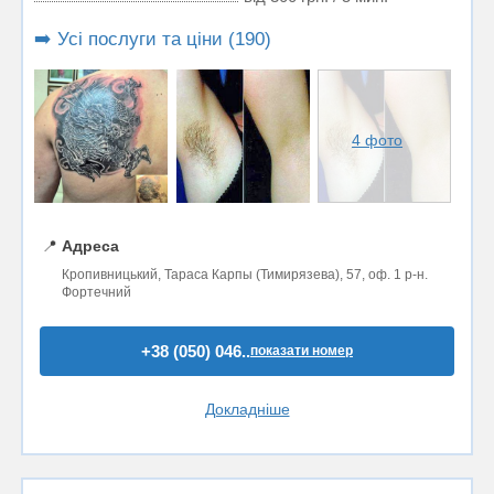
➡️ Усі послуги та ціни (190)
4 фото
📍
Адреса
Кропивницький, Тараса Карпы (Тимирязева), 57, оф. 1 р-н.
Фортечний
+38 (050) 046..
показати номер
Докладніше