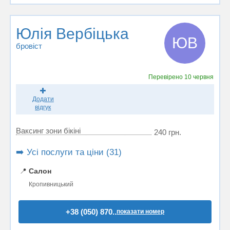
Юлія Вербіцька
ЮВ
бровіст
Перевірено
10 червня
Додати
відгук
Ваксинг зони бікіні
240 грн.
➡️ Усі послуги та ціни (31)
📍
Салон
Кропивницький
+38 (050) 870..
показати номер