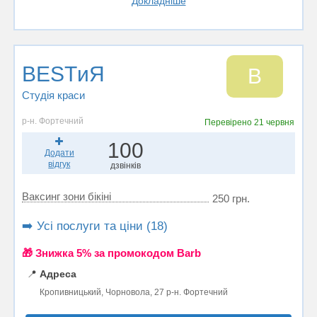
Докладніше
BESTиЯ
B
Студія краси
р-н. Фортечний
Перевірено
21 червня
100
Додати
відгук
дзвінків
Ваксинг зони бікіні
250 грн.
➡️ Усі послуги та ціни (18)
🎁 Знижка 5% за промокодом Barb
📍
Адреса
Кропивницький, Чорновола, 27 р-н. Фортечний