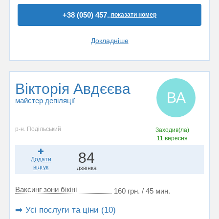
+38 (050) 457..
показати номер
Докладніше
Вікторія Авдєєва
ВА
майстер депіляції
р-н. Подільський
Заходив(ла)
11 вересня
84
Додати
відгук
дзвінка
Ваксинг зони бікіні
160 грн. / 45 мин.
➡️ Усі послуги та ціни (10)