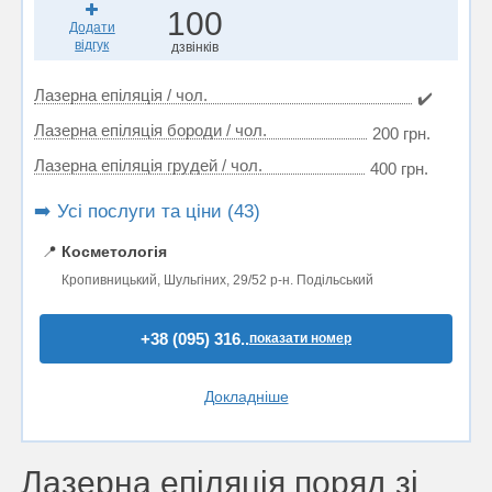
100
Додати
відгук
дзвінків
Лазерна епіляція / чол.
✔️
Лазерна епіляція бороди / чол.
200 грн.
Лазерна епіляція грудей / чол.
400 грн.
➡️ Усі послуги та ціни (43)
📍
Косметологія
Кропивницький, Шульгіних, 29/52 р-н. Подільський
+38 (095) 316..
показати номер
Докладніше
Лазерна епіляція поряд зі