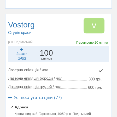
Vostorg
V
Студія краси
р-н. Подільський
Перевірено
20 липня
100
Додати
відгук
дзвінків
Лазерна епіляція / чол.
✔️
Лазерна епіляція бороди / чол.
300 грн.
Лазерна епіляція грудей / чол.
600 грн.
➡️ Усі послуги та ціни (77)
📍
Адреса
Кропивницький, Тарковськог, 40/50 р-н. Подільський