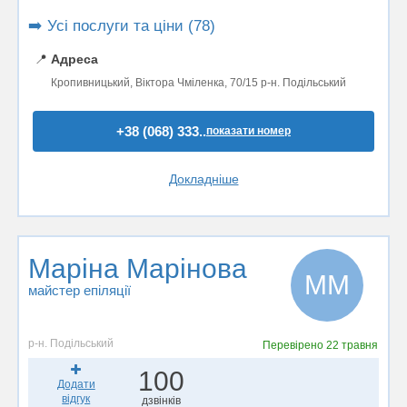
➡️ Усі послуги та ціни (78)
📍
Адреса
Кропивницький, Віктора Чміленка, 70/15 р-н. Подільський
+38 (068) 333..
показати номер
Докладніше
Маріна Марінова
ММ
майстер епіляції
р-н. Подільський
Перевірено
22 травня
100
Додати
відгук
дзвінків