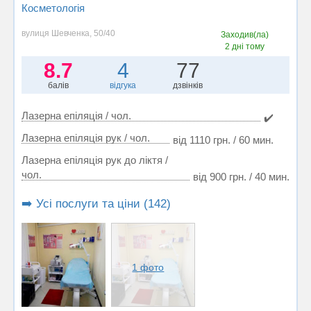
Косметологія
вулиця Шевченка, 50/40
Заходив(ла)
2 дні тому
8.7
4
77
балів
відгука
дзвінків
Лазерна епіляція / чол.
✔️
Лазерна епіляція рук / чол.
від 1110 грн. / 60 мин.
Лазерна епіляція рук до ліктя /
чол.
від 900 грн. / 40 мин.
➡️ Усі послуги та ціни (142)
1 фото