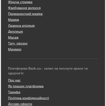
Жіноча стрижка
Фарбування волосся
Перманентний макіяж
Макіяж
Лазерна епіляція
Депіляція
Масаж
Тату, пірсинг
Манікюр
Платформа Barb.ua - запис на послуги краси та
здоров'я:
Про нас
Як працює платформа
Тарифи
Політика конфіденційності
Договір оферти