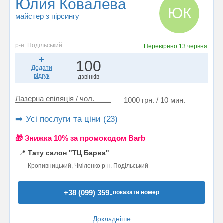
Юлия Ковалёва
ЮК
майстер з пірсингу
р-н. Подільський
Перевірено
13 червня
100
Додати
відгук
дзвінків
Лазерна епіляція / чол.
1000 грн. / 10 мин.
➡️ Усі послуги та ціни (23)
🎁 Знижка 10% за промокодом Barb
📍
Тату салон "ТЦ Барва"
Кропивницький, Чміленко р-н. Подільський
+38 (099) 359..
показати номер
Докладніше