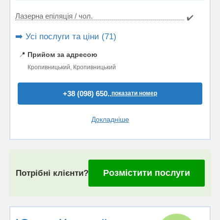
Лазерна епіляція / чол.
✔️
➡️ Усі послуги та ціни (71)
📍
Прийом за адресою
Кропивницький, Кропивницький
+38 (098) 650..
показати номер
Докладніше
Розмістити послуги
Потрібні клієнти?