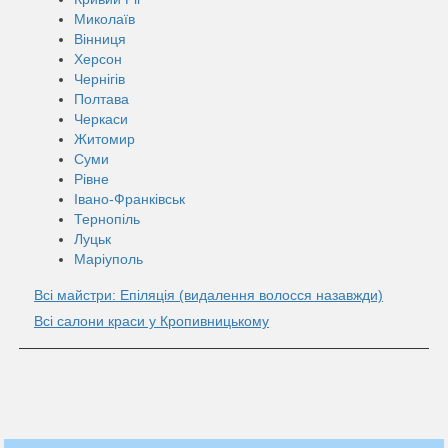
Миколаїв
Вінниця
Херсон
Чернігів
Полтава
Черкаси
Житомир
Суми
Рівне
Івано-Франківськ
Тернопіль
Луцьк
Маріуполь
Всі майстри: Епіляція (видалення волосся назавжди)
Всі салони краси у Кропивницькому