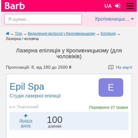
UA
Кропивницький
→
Тіло
→
Видалення волосся у Кропивницькому
→
Епіляція
→
Лазерна / чоловіча
Лазерна епіляція у Кропивницькому (для
чоловіків)
Пропозицій: 8, від 180 до 2600 ₴
На карті
Epil Spa
E
Студія лазерної епіляції
р-н. Подільський
Перевірено
27 травня
100
Додати
відгук
дзвінків