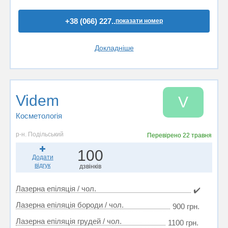
+38 (066) 227..
показати номер
Докладніше
Videm
V
Косметологія
р-н. Подільський
Перевірено
22 травня
100
Додати
відгук
дзвінків
Лазерна епіляція / чол.
✔️
Лазерна епіляція бороди / чол.
900 грн.
Лазерна епіляція грудей / чол.
1100 грн.