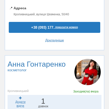
📍
Адреса
Кропивницький, вулиця Шевченка, 50/40
+38 (093) 177..
показати номер
Докладніше
Анна Гонтаренко
косметолог
Кропивницький
Заходив(ла)
вчора
1
Додати
відгук
дзвінок