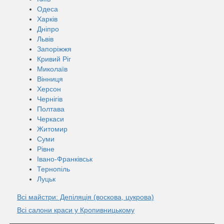
Одеса
Харків
Дніпро
Львів
Запоріжжя
Кривий Ріг
Миколаїв
Вінниця
Херсон
Чернігів
Полтава
Черкаси
Житомир
Суми
Рівне
Івано-Франківськ
Тернопіль
Луцьк
Всі майстри: Депіляція (воскова, цукрова)
Всі салони краси у Кропивницькому