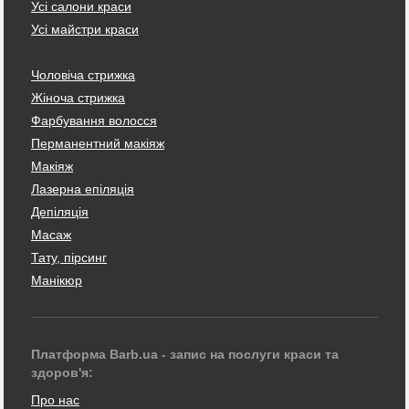
Усі салони краси
Усі майстри краси
Чоловіча стрижка
Жіноча стрижка
Фарбування волосся
Перманентний макіяж
Макіяж
Лазерна епіляція
Депіляція
Масаж
Тату, пірсинг
Манікюр
Платформа Barb.ua - запис на послуги краси та
здоров'я:
Про нас