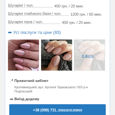
Шугарінг / чол.
400 грн. / 20 мин.
Шугарінг глибокого бікіні / чол.
1200 грн. / 60 мин.
Шугарінг пахв / чол.
400 грн. / 20 мин.
➡️ Усі послуги та ціни (83)
8 фото
📍
Приватний кабінет
Кропивницький, вул. Арсенія Тарковського 76/3 р-н.
Подільський
🚗
Виїзд додому
+38 (099) 731..
показати номер