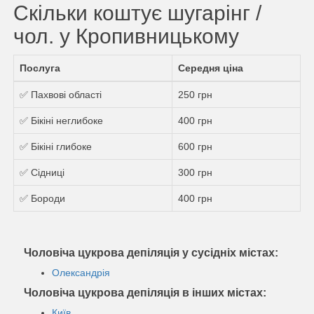
Скільки коштує шугарінг /
чол. у Кропивницькому
Послуга
Середня ціна
✅ Пахвові області
250 грн
✅ Бікіні неглибоке
400 грн
✅ Бікіні глибоке
600 грн
✅ Сідниці
300 грн
✅ Бороди
400 грн
Чоловіча цукрова депіляція у сусідніх містах:
Олександрія
Чоловіча цукрова депіляція в інших містах:
Київ