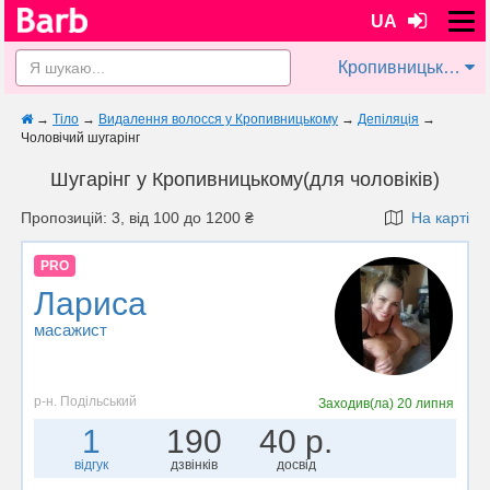
UA
Кропивницький
→
Тіло
→
Видалення волосся у Кропивницькому
→
Депіляція
→
Чоловічий шугарінг
Шугарінг у Кропивницькому(для чоловіків)
Пропозицій: 3, від 100 до 1200 ₴
На карті
PRO
Лариса
масажист
р-н. Подільський
Заходив(ла)
20 липня
1
190
40 р.
відгук
дзвінків
досвід