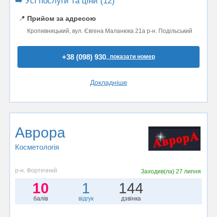
➡️ Усі послуги та ціни (12)
📍
Прийом за адресою
Кропивницький, вул. Євгена Маланюка 21а р-н. Подільський
+38 (098) 930..
показати номер
Докладніше
Аврора
Косметологія
р-н. Фортечний
Заходив(ла)
27 липня
10
1
144
балів
відгук
дзвінка