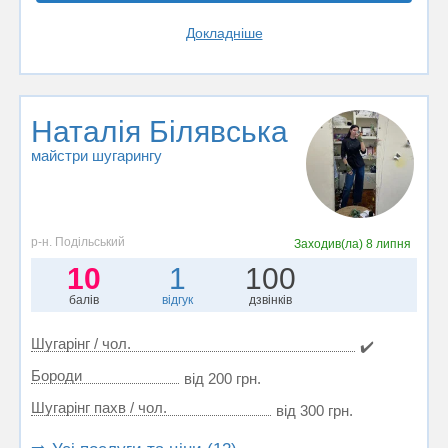
Докладніше
Наталія Білявська
майстри шугарингу
р-н. Подільський
Заходив(ла)
8 липня
10
1
100
балів
відгук
дзвінків
Шугарінг / чол.
✔️
Бороди
від 200 грн.
Шугарінг пахв / чол.
від 300 грн.