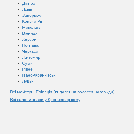
Дніпро
Львів
Запоріжжя
Кривий Ріг
Миколаїв
Вінниця
Херсон
Полтава
Черкаси
Житомир
Суми
Рівне
Івано-Франківськ
Луцьк
Всі майстри: Епіляція (видалення волосся назавжди)
Всі салони краси у Кропивницькому