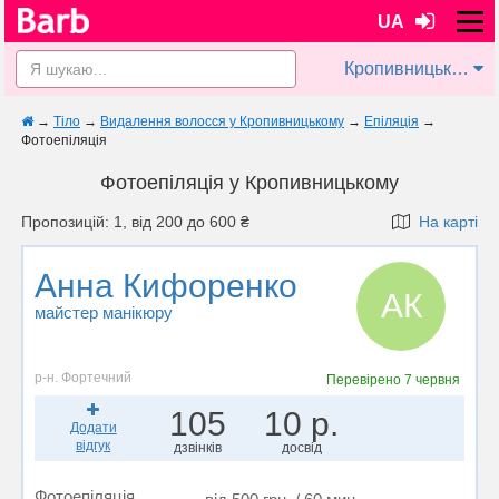
UA
Кропивницький
→
Тіло
→
Видалення волосся у Кропивницькому
→
Епіляція
→
Фотоепіляція
Фотоепіляція у Кропивницькому
Пропозицій: 1, від 200 до 600 ₴
На карті
Анна Кифоренко
АК
майстер манікюру
р-н. Фортечний
Перевірено
7 червня
105
10 р.
Додати
відгук
дзвінків
досвід
Фотоепіляція