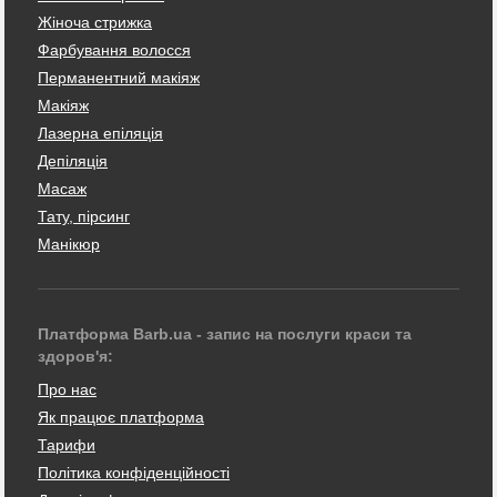
Жіноча стрижка
Фарбування волосся
Перманентний макіяж
Макіяж
Лазерна епіляція
Депіляція
Масаж
Тату, пірсинг
Манікюр
Платформа Barb.ua - запис на послуги краси та
здоров'я:
Про нас
Як працює платформа
Тарифи
Політика конфіденційності