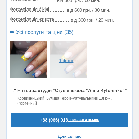
від 500 грн. / 60 мин.
Фотоепіляція бікіні
від 600 грн. / 30 мин.
Фотоепіляція живота
від 300 грн. / 20 мин.
➡️ Усі послуги та ціни (35)
1 фото
📍
Нігтьова студія "Студія-школа "Anna Kyforenko""
Кропивницький, Вулиця Героїв-Рятувальників 13г р-н.
Фортечний
+38 (066) 013..
показати номер
Докладніше