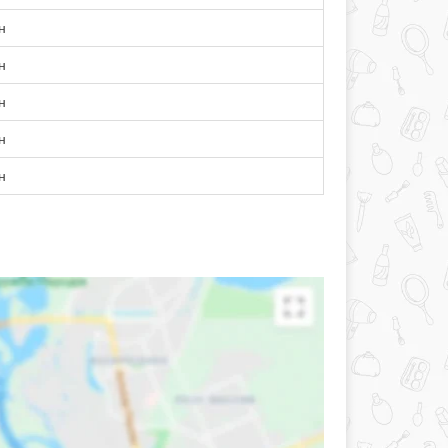
н
н
н
н
н