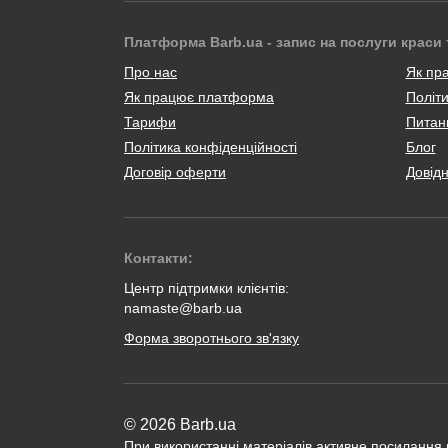
Платформа Barb.ua - запис на послуги краси 
Про нас
Як пр
Як працює платформа
Політи
Тарифи
Питанн
Політика конфіденційності
Блог
Договір оферти
Довід
Контакти:
Центр підтримки клієнтів:
namaste@barb.ua
Форма зворотнього зв'язку
© 2026 Barb.ua
При використанні матеріалів активне посилання