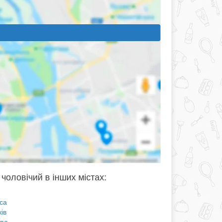
 чоловічий в інших містах:
са
ів
про