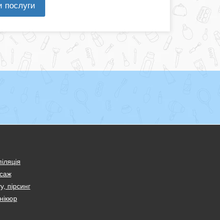
и послуги
іляція
саж
у, пірсинг
нікюр