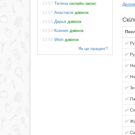
13:57
Тетяна
онлайн-запис
Депіля
13:57
Анастасія
дзвінок
Скіл
13:55
Дарья
дзвінок
13:54
Ксения
дзвінок
Посл
13:54
Wish
дзвінок
✅ Ру
✅ Ру
✅ Но
✅ Но
✅ Зо
✅ Па
✅ Сп
✅ Жи
✅ Сі