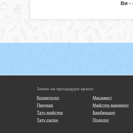
Ви -
Запис на процедури краси:
Косметолог
Масажист
Перукар
Майстер манікюру
Тату майстер
Барбершоп
Тату салон
Подолог