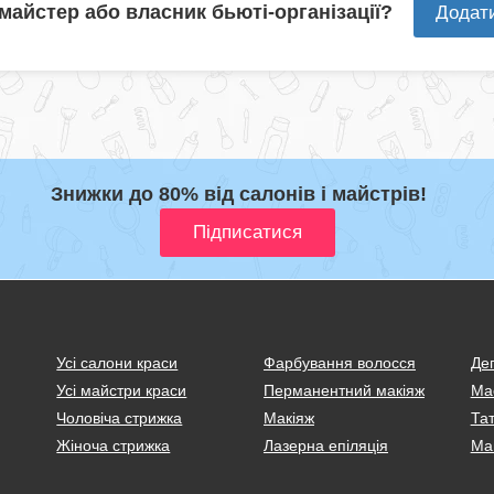
 майстер або власник бьюті-організації?
Додат
Знижки до 80% від салонів і майстрів!
Усі салони краси
Фарбування волосся
Деп
Усі майстри краси
Перманентний макіяж
Ма
Чоловіча стрижка
Макіяж
Тат
Жіноча стрижка
Лазерна епіляція
Ма