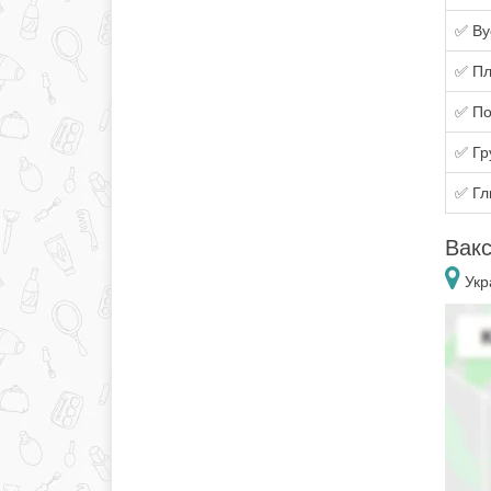
✅ Ву
✅ Пл
✅ По
✅ Гр
✅ Гли
Вакс
Укра