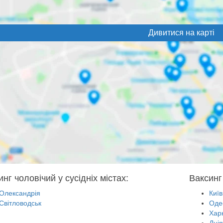
Дивитися на карті
нг чоловічий у сусідніх містах:
Ваксинг
Олександрія
Київ
Світловодськ
Оде
Харк
Дні