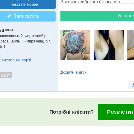
Ваксинг глибокого бікіні / чол.
показати номер
Усі пос
Записатись
дреса
ропивницький, Фортечний р-н
,
араса Карпы (Тимирязева), 57,
ф. 1
ивитися на карті
Додати відгук
сайт
Розмістит
Потрібні клієнти?