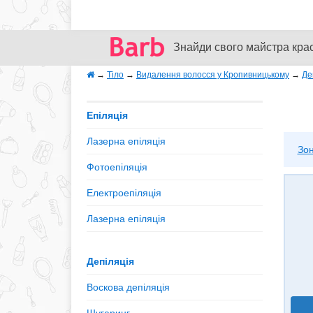
Знайди свого майстра кра
→
Тіло
→
Видалення волосся у Кропивницькому
→
Де
Епіляція
Лазерна епіляція
Зон
Фотоепіляція
Електроепіляція
Лазерна епіляція
Депіляція
Воскова депіляція