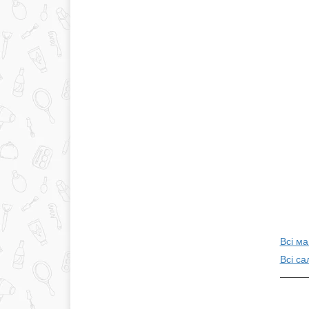
Всі ма
Всі с