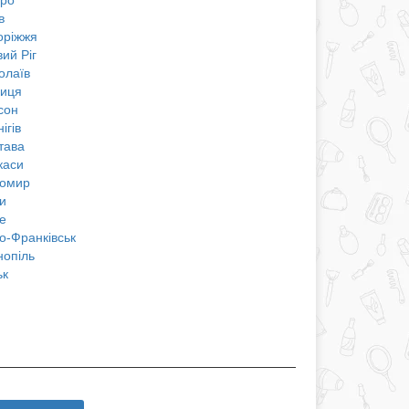
в
оріжжя
ий Ріг
олаїв
ниця
сон
ігів
тава
каси
омир
и
е
о-Франківськ
нопіль
ьк