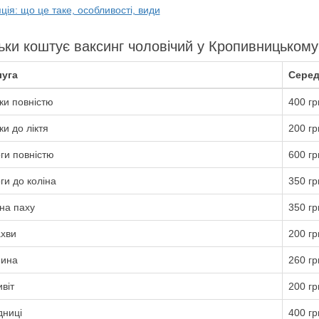
ція: що це таке, особливості, види
ьки коштує ваксинг чоловічий у Кропивницькому
уга
Серед
ки повністю
400 гр
ки до ліктя
200 гр
ги повністю
600 гр
ги до коліна
350 гр
на паху
350 гр
хви
200 гр
ина
260 гр
віт
200 гр
дниці
400 гр