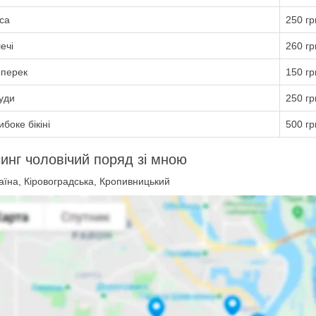
са
250 гр
ечі
260 гр
перек
150 гр
уди
250 гр
боке бікіні
500 гр
инг чоловічий поряд зі мною
їна, Кіровоградська, Кропивницький