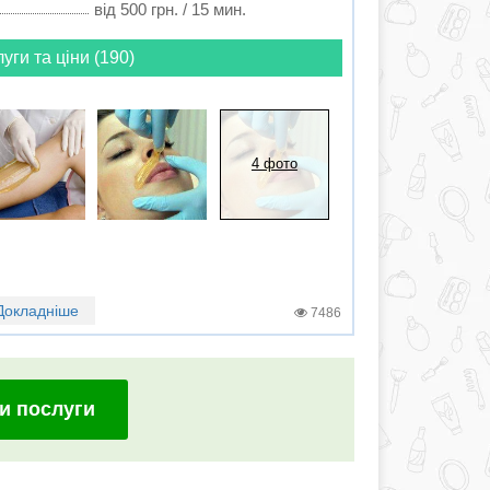
від 500 грн. / 15 мин.
луги та ціни (190)
4 фото
Докладніше
7486
и послуги