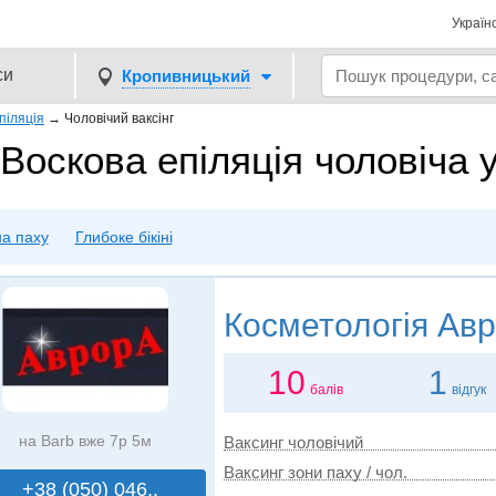
Україн
си
Кропивницький
піляція
→
Чоловічий ваксінг
Воскова епіляція чоловіча
а паху
Глибоке бікіні
Косметологія
Авр
10
1
балів
відгук
на Barb вже 7р 5м
Ваксинг чоловічий
Ваксинг зони паху / чол.
+38 (050) 046..