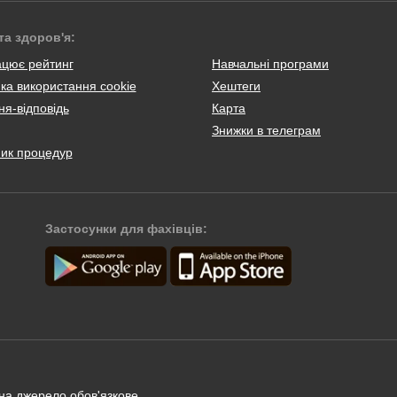
та здоров'я:
ацює рейтинг
Навчальні програми
ка використання cookie
Хештеги
я-відповідь
Карта
Знижки в телеграм
ник процедур
Застосунки для фахівців:
 на джерело обов'язкове