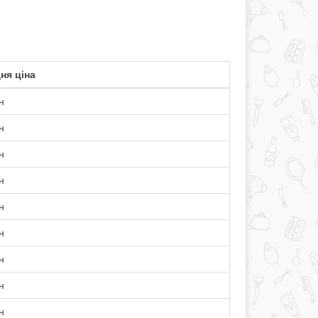
ня ціна
н
н
н
н
н
н
н
н
н