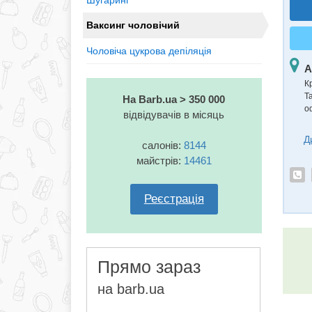
Шугаринг
Ваксинг чоловічий
Чоловіча цукрова депіляція
А
К
Т
На Barb.ua > 350 000
о
відвідувачів в місяць
Д
салонів:
8144
майстрів:
14461
Реєстрація
Прямо зараз
на barb.ua