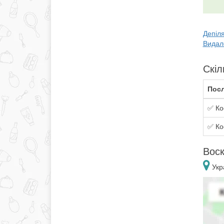
Депіля
Видале
Скіл
Посл
✅ Ко
✅ Ко
Воск
Укра