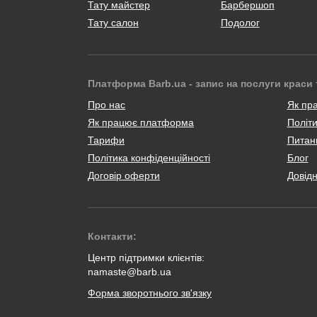
Тату майстер
Барбершоп
Тату салон
Подолог
Платформа Barb.ua - запис на послуги краси 
Про нас
Як пр
Як працює платформа
Політи
Тарифи
Питанн
Політика конфіденційності
Блог
Договір оферти
Довід
Контакти:
Центр підтримки клієнтів:
namaste@barb.ua
Форма зворотнього зв'язку