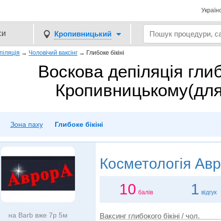
Україн
си
Кропивницький
піляція
→
Чоловічий ваксінг
→
Глибоке бікіні
Воскова депіляція глибо
Кропивницькому(для 
Зона паху
Глибоке бікіні
Косметологія
Авр
10
1
балів
відгук
на Barb вже 7р 5м
Ваксинг глибокого бікіні / чол.