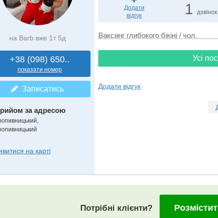
1
Додати
дзвінок
відгук
Ваксинг глибокого бікіні / чол.
на Barb вже 1т 5д
Усі пос
+38 (098) 650..
показати номер
Додати відгук
Записатись
рийом за адресою
ропивницький,
ропивницький
ивитися на карті
Розмістит
Потрібні клієнти?