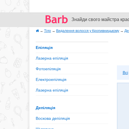
Знайди свого майстра кра
→
Тіло
→
Видалення волосся у Кропивницькому
→
Де
Епіляція
Лазерна епіляція
Фотоепіляція
Всі
Електроепіляція
Лазерна епіляція
Депіляція
Воскова депіляція