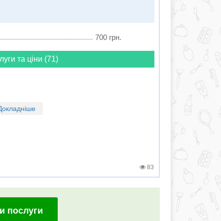
700 грн.
луги та ціни (71)
Докладніше
83
и послуги