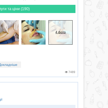
луги та ціни (190)
4 фото
Докладніше
7489
ії