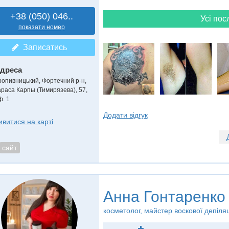
+38 (050) 046..
Усі пос
показати номер
Записатись
дреса
ропивницький, Фортечний р-н
,
араса Карпы (Тимирязева), 57,
ф. 1
Додати відгук
ивитися на карті
сайт
Анна Гонтаренко
косметолог, майстер воскової депіляц