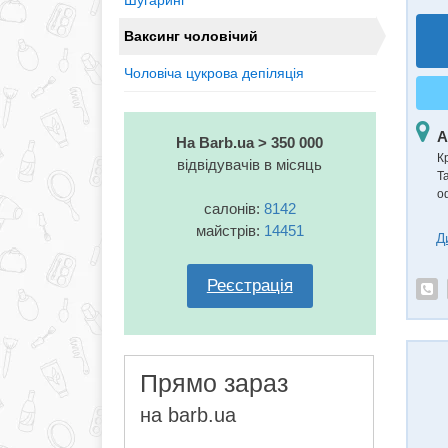
Шугаринг
Ваксинг чоловічий
Чоловіча цукрова депіляція
А
На Barb.ua > 350 000
К
відвідувачів в місяць
Т
о
салонів:
8142
майстрів:
14451
Д
Реєстрація
Прямо зараз
на barb.ua