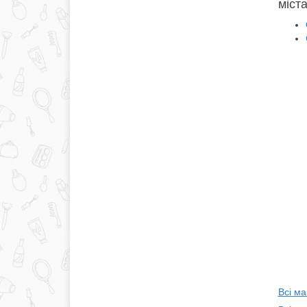
міста
Всі ма