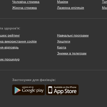
Чоловіча стрижка
Макіяж
Тат
Жіноча стрижка
Лазерна епіляція
Ма
та здоров'я:
ацює рейтинг
Навчальні програми
ка використання cookie
Хештеги
я-відповідь
Карта
Знижки в телеграм
ник процедур
Застосунки для фахівців: