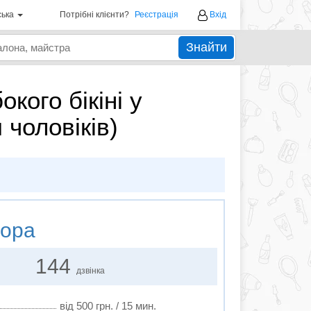
ська
Потрібні клієнти?
Реєстрація
Вхід
Знайти
кого бікіні у
чоловіків)
ора
144
дзвінка
від 500 грн. / 15 мин.