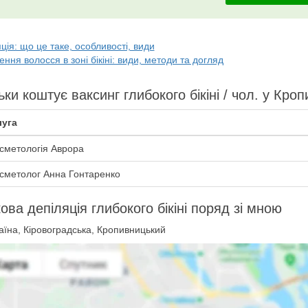
ція: що це таке, особливості, види
ння волосся в зоні бікіні: види, методи та догляд
ьки коштує ваксинг глибокого бікіні / чол. у Кро
уга
сметологія Аврора
сметолог Анна Гонтаренко
ова депіляція глибокого бікіні поряд зі мною
їна, Кіровоградська, Кропивницький