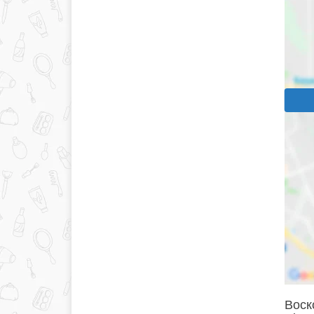
Воско