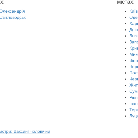
х:
містах:
Олександрія
Київ
Світловодськ
Оде
Харк
Дні
Льві
Зап
Крив
Мик
Він
Черн
Пол
Чер
Жит
Сум
Рівн
Іван
Тер
Луц
йстри: Ваксинг чоловічий