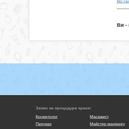
Всі с
Ви -
Запис на процедури краси:
Косметолог
Масажист
Перукар
Майстер манікюру