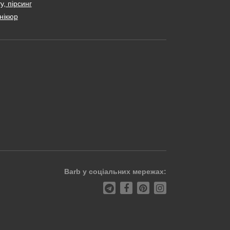
у, пірсинг
нікюр
Barb у соціальних мережах: