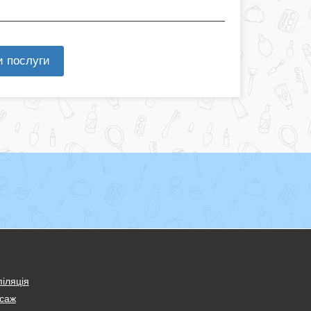
и послуги
іляція
саж