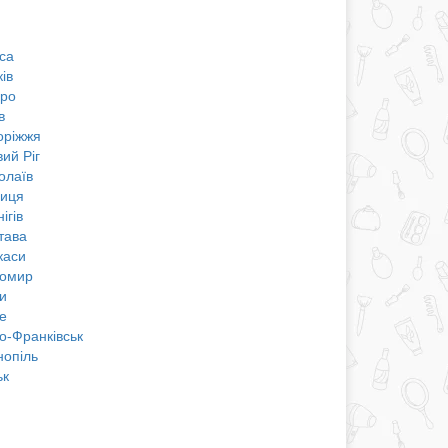
са
ів
про
в
оріжжя
ий Ріг
олаїв
ниця
ігів
тава
каси
омир
и
е
о-Франківськ
нопіль
ьк