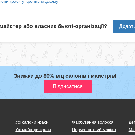
алони краси у Кропивницькому
 майстер або власник бьюті-організації?
Додат
Знижки до 80% від салонів і майстрів!
Усі салони краси
Фарбування волосся
Деп
Усі майстри краси
Перманентний макіяж
Ма