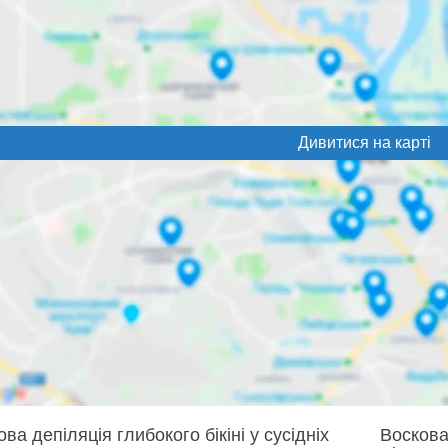
Дивитися на карті
ва депіляція глибокого бікіні у сусідніх
Воскова 