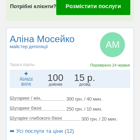
Розмістити послуги
Потрібні клієнти?
Аліна Мосейко
АМ
майстер депіляції
Тараса Карпы
Перевірено
24 червня
100
15 р.
Додати
відгук
дзвінків
досвід
Шугаринг / жін.
300 грн. / 40 мин.
Шугаринг бікіні
250 грн. / 10 мин.
Шугарінг глибокого бікіні
300 грн. / 20 мин.
➡️ Усі послуги та ціни (12)