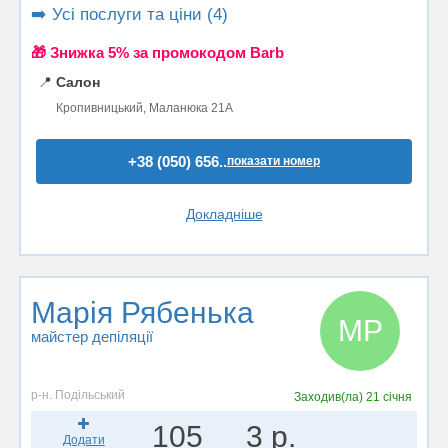
➡️ Усі послуги та ціни (4)
🎁 Знижка 5% за промокодом Barb
📍
Салон
Кропивницький, Маланюка 21А
+38 (050) 656..
показати номер
Докладніше
Марія Рябенька
МР
майстер депіляції
р-н. Подільський
Заходив(ла)
21 січня
105
3 р.
Додати