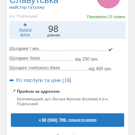
майстер татуажу
р-н. Подільський
Перевірено
23 травня
98
Додати
відгук
дзвінків
Шугаринг / жін.
✔️
Шугаринг бікіні
від 250 грн.
Шугарінг глибокого бікіні
від 400 грн.
➡️ Усі послуги та ціни (19)
📍
Прийом за адресою
Кропивницький, вул. Віктора Френчка (Бєляєва) 9 р-н.
Подільський
+38 (066) 789..
показати номер