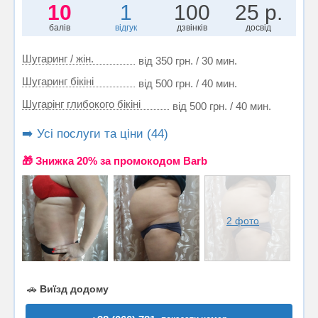
10
1
100
25 р.
балів
відгук
дзвінків
досвід
Шугаринг / жін.
від 350 грн. / 30 мин.
Шугаринг бікіні
від 500 грн. / 40 мин.
Шугарінг глибокого бікіні
від 500 грн. / 40 мин.
➡️ Усі послуги та ціни (44)
🎁 Знижка 20% за промокодом Barb
2 фото
🚗
Виїзд додому