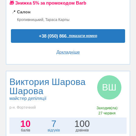
🎁 Знижка 5% за промокодом Barb
📍
Салон
Кропивницький, Тараса Карпы
+38 (050) 866..
показати номер
Докладніше
Виктория Шарова
ВШ
Шарова
майстер депіляції
р-н. Фортечний
Заходив(ла)
27 червня
10
7
100
балів
відгуків
дзвінків