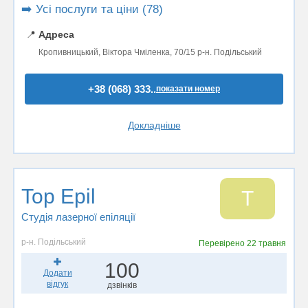
➡️ Усі послуги та ціни (78)
📍
Адреса
Кропивницький, Віктора Чміленка, 70/15 р-н. Подільський
+38 (068) 333..
показати номер
Докладніше
Top Epil
T
Студія лазерної епіляції
р-н. Подільський
Перевірено
22 травня
100
Додати
відгук
дзвінків