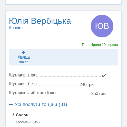
Юлія Вербіцька
ЮВ
бровіст
Перевірено
10 червня
Додати
відгук
Шугаринг / жін.
✔️
Шугаринг бікіні
240 грн.
Шугарінг глибокого бікіні
350 грн.
➡️ Усі послуги та ціни (31)
📍
Салон
Кропивницький