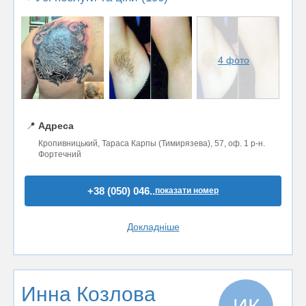
4 фото
📍
Адреса
Кропивницький, Тараса Карпы (Тимирязева), 57, оф. 1 р-н.
Фортечний
+38 (050) 046..
показати номер
Докладніше
Инна Козлова