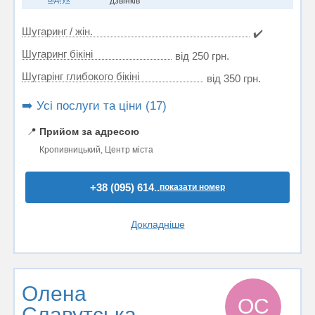
дзвінків
Шугаринг / жін.
✔️
Шугаринг бікіні
від 250 грн.
Шугарінг глибокого бікіні
від 350 грн.
➡️ Усі послуги та ціни (17)
📍
Прийом за адресою
Кропивницький, Центр міста
+38 (095) 614..
показати номер
Докладніше
Олена
ОС
Славутська