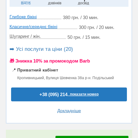
відгук
дзвінків
досвід
Глибоке бікіні
380 грн. / 30 мин.
Класичне/середнє бікіні
300 грн. / 20 мин.
Шугаринг / жін.
50 грн. / 15 мин.
➡️ Усі послуги та ціни (20)
🎁 Знижка 10% за промокодом Barb
📍
Приватний кабінет
Кропивницький, Вулиця Шевченка 38а р-н. Подільський
+38 (095) 214..
показати номер
Докладніше