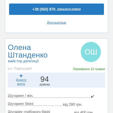
+38 (050) 870..
показати номер
Докладніше
Олена
ОШ
Штанденко
майстер депіляції
р-н. Подільський
Перевірено
23 травня
94
Додати
відгук
дзвінка
Шугаринг / жін.
✔️
Шугаринг бікіні
від 280 грн.
Шугарінг глибокого бікіні
від 400 грн.