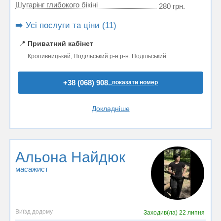
Шугарінг глибокого бікіні
280 грн.
➡️ Усі послуги та ціни (11)
📍
Приватний кабінет
Кропивницький, Подільський р-н р-н. Подільський
+38 (068) 908..
показати номер
Докладніше
Альона Найдюк
масажист
Виїзд додому
Заходив(ла)
22 липня