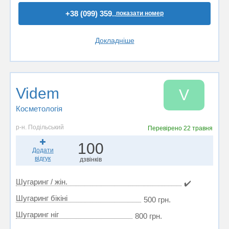
+38 (099) 359..
показати номер
Докладніше
Videm
V
Косметологія
р-н. Подільський
Перевірено
22 травня
100
Додати
відгук
дзвінків
Шугаринг / жін.
✔️
Шугаринг бікіні
500 грн.
Шугаринг ніг
800 грн.