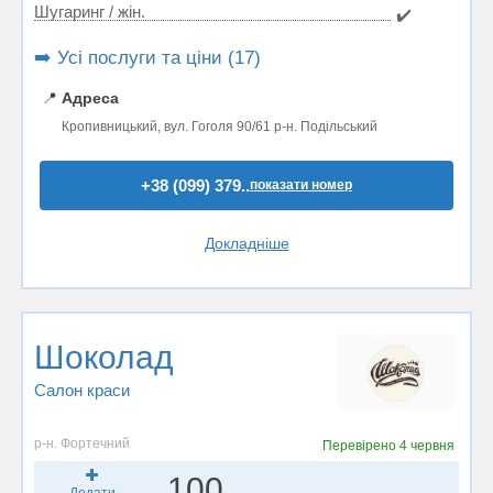
Шугаринг / жін.
✔️
➡️ Усі послуги та ціни (17)
📍
Адреса
Кропивницький, вул. Гоголя 90/61 р-н. Подільський
+38 (099) 379..
показати номер
Докладніше
Шоколад
Салон краси
р-н. Фортечний
Перевірено
4 червня
100
Додати