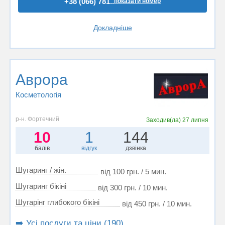
+38 (066) 781..
показати номер
Докладніше
Аврора
Косметологія
р-н. Фортечний
Заходив(ла)
27 липня
10
1
144
балів
відгук
дзвінка
Шугаринг / жін.
від 100 грн. / 5 мин.
Шугаринг бікіні
від 300 грн. / 10 мин.
Шугарінг глибокого бікіні
від 450 грн. / 10 мин.
➡️ Усі послуги та ціни (190)