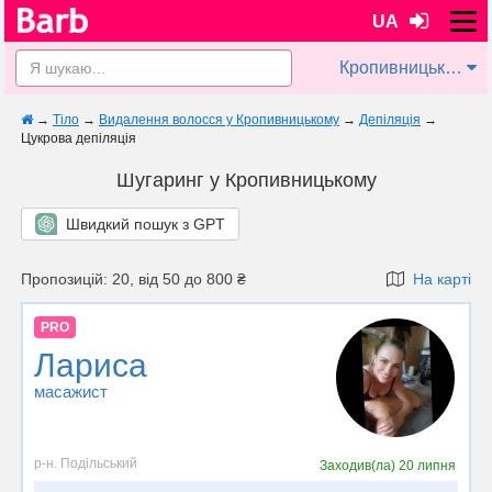
UA
Кропивницький
→
Тіло
→
Видалення волосся у Кропивницькому
→
Депіляція
→
Цукрова депіляція
Шугаринг у Кропивницькому
Швидкий пошук з GPT
Пропозицій: 20, від 50 до 800 ₴
На карті
PRO
Лариса
масажист
р-н. Подільський
Заходив(ла)
20 липня