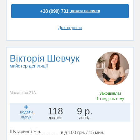
+38 (099) 731..
показати номер
Докладніше
Вікторія Шевчук
майстер депіляції
Маланюка 21А
Заходив(ла)
1 тиждень тому
118
9 р.
Додати
відгук
дзвінків
досвід
Шугаринг / жін.
від 100 грн. / 15 мин.