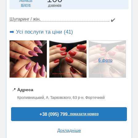
відгук
дзвінків
Шугаринг / жін.
✔️
➡️ Усі послуги та ціни (41)
6 фото
📍
Адреса
Кропивницький, А. Тарковского, 63 р-н. Фортечний
+38 (095) 799..
показати номер
Докладніше