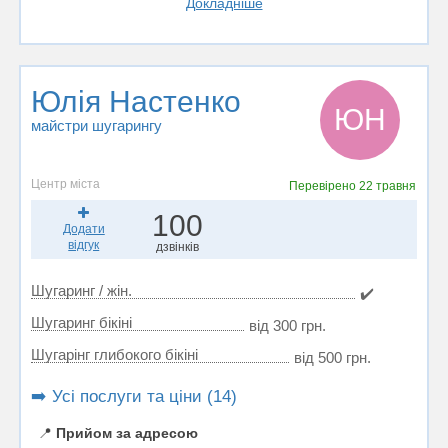
Докладніше
Юлія Настенко
ЮН
майстри шугарингу
Центр міста
Перевірено
22 травня
100
Додати
відгук
дзвінків
Шугаринг / жін.
✔️
Шугаринг бікіні
від 300 грн.
Шугарінг глибокого бікіні
від 500 грн.
➡️ Усі послуги та ціни (14)
📍
Прийом за адресою