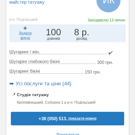
ИК
майстер татуажу
р-н. Подільський
Заходив(ла)
13 липня
100
8 р.
Додати
відгук
дзвінків
досвід
Шугаринг / жін.
✔️
Шугарінг глибокого бікіні
300 грн.
Шугаринг бікіні
150 грн.
➡️ Усі послуги та ціни (44)
📍
Студія татуажу
Кропивницький, Соборна 1 а р-н. Подільський
+38 (050) 513..
показати номер
Докладніше