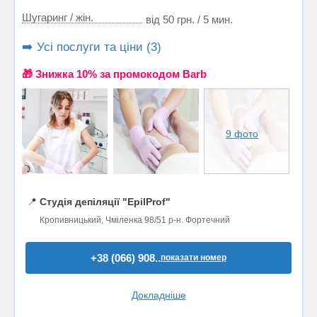
Шугаринг / жін.
від 50 грн. / 5 мин.
➡️ Усі послуги та ціни (3)
🎁 Знижка 10% за промокодом Barb
9 фото
📍
Студія депіляції "EpilProf"
Кропивницький, Чміленка 98/51 р-н. Фортечний
+38 (066) 908..
показати номер
Докладніше