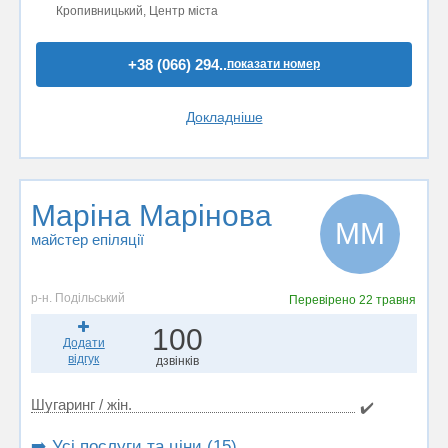
Кропивницький, Центр міста
+38 (066) 294..
показати номер
Докладніше
Маріна Марінова
ММ
майстер епіляції
р-н. Подільський
Перевірено
22 травня
100
Додати
відгук
дзвінків
Шугаринг / жін.
✔️
➡️ Усі послуги та ціни (15)