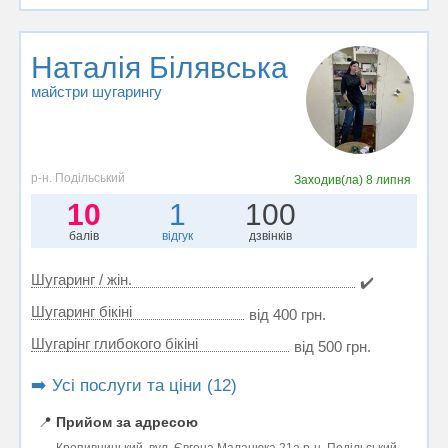
Наталія Білявська
майстри шугарингу
р-н. Подільський
Заходив(ла)
8 липня
10
1
100
балів
відгук
дзвінків
Шугаринг / жін.
✔️
Шугаринг бікіні
від 400 грн.
Шугарінг глибокого бікіні
від 500 грн.
➡️ Усі послуги та ціни (12)
📍
Прийом за адресою
Кропивницький, вул. Євгена Маланюка 21а р-н. Подільський