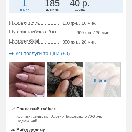
1
185
40 р.
відгук
дзвінків
досвід
Шугаринг / жін.
100 грн. / 10 мин.
Шугарінг глибокого бікіні
600 грн. / 30 мин.
Шугаринг бікіні
350 грн. / 20 мин.
➡️ Усі послуги та ціни (83)
8 фото
📍
Приватний кабінет
Кропивницький, вул. Арсенія Тарковського 76/3 р-н.
Подільський
🚗
Виїзд додому