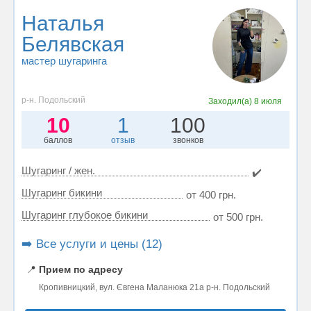
Наталья
Белявская
мастер шугаринга
р-н. Подольский
Заходил(а)
8 июля
10
1
100
баллов
отзыв
звонков
Шугаринг / жен.
✔️
Шугаринг бикини
от 400 грн.
Шугаринг глубокое бикини
от 500 грн.
➡️ Все услуги и цены (12)
📍
Прием по адресу
Кропивницкий, вул. Євгена Маланюка 21а р-н. Подольский