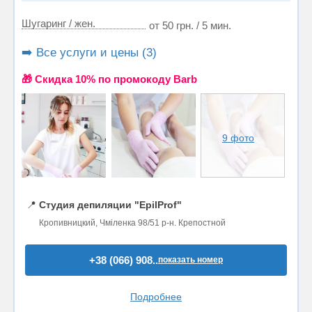
Шугаринг / жен.
от 50 грн. / 5 мин.
➡️ Все услуги и цены (3)
🎁 Cкидка 10% по промокоду Barb
9 фото
📍
Студия депиляции "EpilProf"
Кропивницкий, Чміленка 98/51 р-н. Крепостной
+38 (066) 908..
показать номер
Подробнее