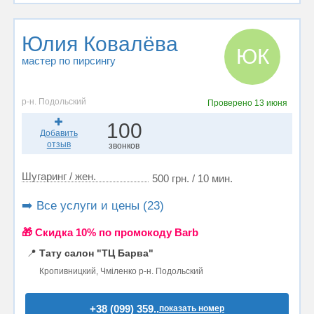
Юлия Ковалёва
ЮК
мастер по пирсингу
р-н. Подольский
Проверено
13 июня
100
Добавить
отзыв
звонков
Шугаринг / жен.
500 грн. / 10 мин.
➡️ Все услуги и цены (23)
🎁 Cкидка 10% по промокоду Barb
📍
Тату салон "ТЦ Барва"
Кропивницкий, Чміленко р-н. Подольский
+38 (099) 359..
показать номер