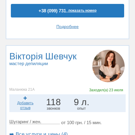
+38 (099) 731..
показать номер
Подробнее
Вікторія Шевчук
мастер депиляции
Маланюка 21А
Заходил(а)
23 июля
118
9 л.
Добавить
отзыв
звонков
опыт
Шугаринг / жен.
от 100 грн. / 15 мин.
➡️ Все услуги и цены (4)