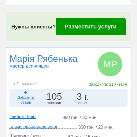
Разместить услуги
Нужны клиенты?
Марія Рябенька
МР
мастер депиляции
р-н. Подольский
Заходил(а)
21 января
105
3 г.
Добавить
отзыв
звонков
опыт
Глибоке бікіні
380 грн. / 30 мин.
Класичне/середнє бікіні
300 грн. / 20 мин.
Шугаринг / жен.
50 грн. / 15 мин.