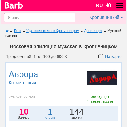
RU
Кропивницкий
→
Тело
→
Удаление волос в Кропивницком
→
Депиляция
→
Мужской
ваксинг
Восковая эпиляция мужская в Кропивницком
Предложений: 1, от 100 до 600 ₴
На карте
Аврора
Косметология
р-н. Крепостной
Заходил(а)
1 неделю назад
10
1
144
баллов
отзыв
звонка