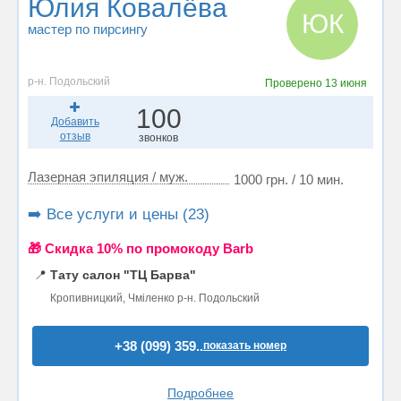
Юлия Ковалёва
ЮК
мастер по пирсингу
р-н. Подольский
Проверено
13 июня
100
Добавить
отзыв
звонков
Лазерная эпиляция / муж.
1000 грн. / 10 мин.
➡️ Все услуги и цены (23)
🎁 Cкидка 10% по промокоду Barb
📍
Тату салон "ТЦ Барва"
Кропивницкий, Чміленко р-н. Подольский
+38 (099) 359..
показать номер
Подробнее