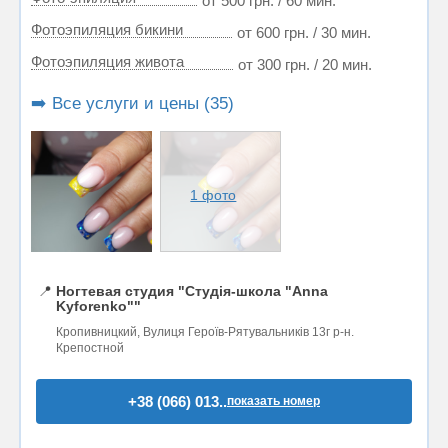
от 500 грн. / 60 мин.
Фотоэпиляция бикини
от 600 грн. / 30 мин.
Фотоэпиляция живота
от 300 грн. / 20 мин.
➡️ Все услуги и цены (35)
1 фото
📍
Ногтевая студия "Студія-школа "Anna
Kyforenko""
Кропивницкий, Вулиця Героїв-Рятувальників 13г р-н.
Крепостной
+38 (066) 013..
показать номер