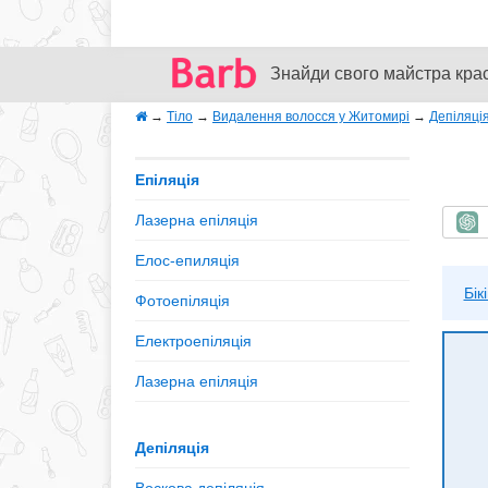
Знайди свого майстра кра
→
Тіло
→
Видалення волосся у Житомирі
→
Депіляці
Епіляція
Лазерна епіляція
Ш
Елос-епиляція
Бікі
Фотоепіляція
Електроепіляція
Лазерна епіляція
Депіляція