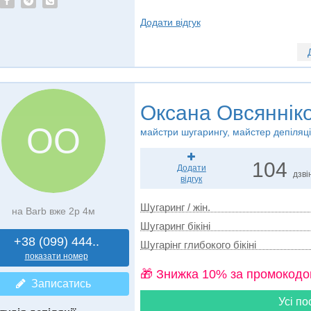
Додати відгук
Оксана Овсяннік
ОО
майстри шугарингу, майстер депіляці
104
Додати
дзві
відгук
Шугаринг / жін.
на Barb вже 2р 4м
Шугаринг бікіні
+38 (099) 444..
Шугарінг глибокого бікіні
показати номер
🎁 Знижка 10% за промокодо
Записатись
Усі по