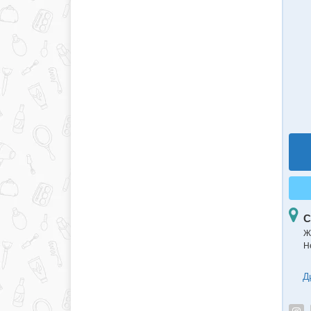
С
Ж
Н
Д