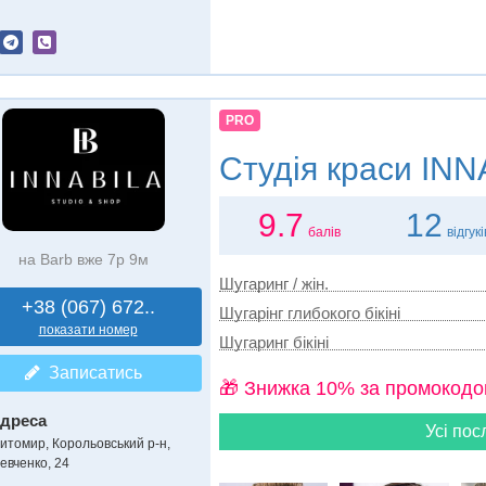
PRO
Студія краси
INNA
9.7
12
балів
відгукі
на Barb вже 7р 9м
Шугаринг / жін.
+38 (067) 672..
Шугарінг глибокого бікіні
показати номер
Шугаринг бікіні
Записатись
🎁 Знижка 10% за промокодо
дреса
Усі пос
итомир, Корольовський р-н
,
евченко, 24