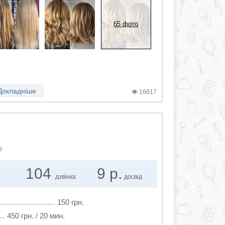
65 фото
Докладніше
16617
ї
104
9 р.
дзвінка
досвід
150 грн.
450 грн. / 20 мин.