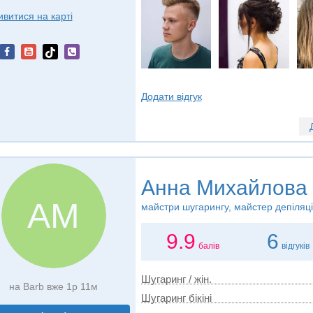
ивитися на карті
Додати відгук
Анна Михайлова
АМ
майстри шугарингу, майстер депіляці
9.9
6
балів
відгуків
Шугаринг / жін.
на Barb вже 1р 11м
Шугаринг бікіні