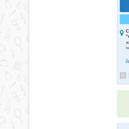
С
"
Ж
Н
Д