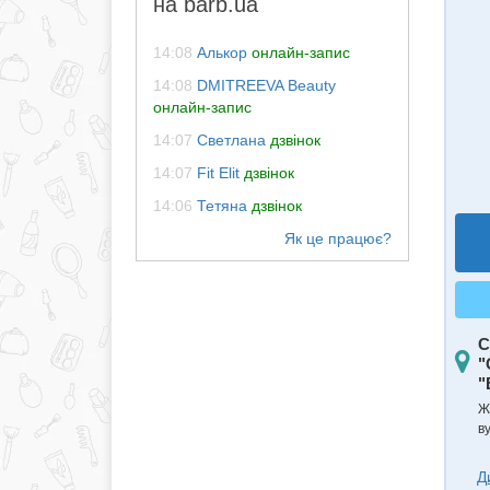
на barb.ua
14:08
Алькор
онлайн-запис
14:08
DMITREEVA Beauty
онлайн-запис
14:07
Светлана
дзвінок
14:07
Fit Elit
дзвінок
14:06
Тетяна
дзвінок
С
"
"
Ж
ву
Д