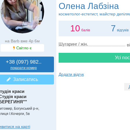
Олена Лабзіна
косметолог-естетист, майстер депіляц
10
7
балів
відгуків
на Barb вже 4р 6м
Шугаринг / жін.
в
Світло є
Усі пос
+38 (097) 982..
показати номер
Додати відгук
Записатись
тудія краси
Студія краси
БЕРЕГИНЯ""
итомир, Богунський р-н,
лиця І.Кочерги, 5в
ивитися на карті