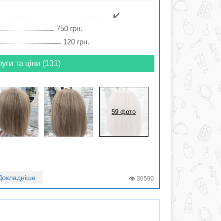
✔️
750 грн.
120 грн.
луги та ціни (131)
59 фото
Докладніше
30590