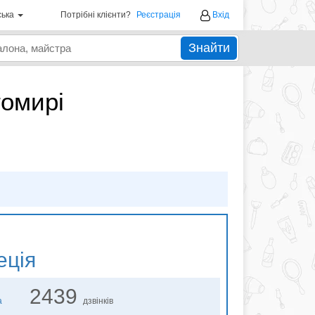
ська
Потрібні клієнти?
Реєстрація
Вхід
Знайти
омирі
ція
2439
а
дзвінків