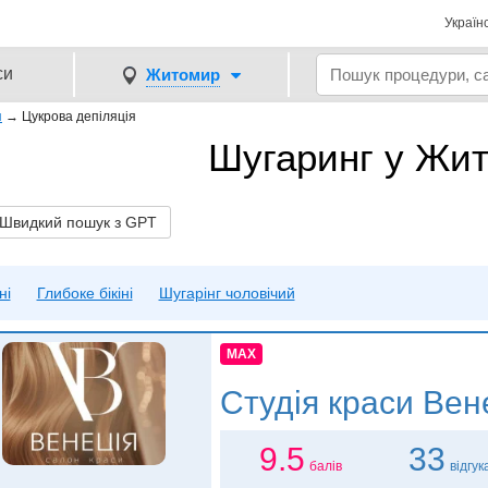
Україн
си
Житомир
я
→
Цукрова депіляція
Шугаринг у Жит
видкий пошук з GPT
ні
Глибоке бікіні
Шугарінг чоловічий
MAX
Студія краси
Вене
9.5
33
балів
відгук