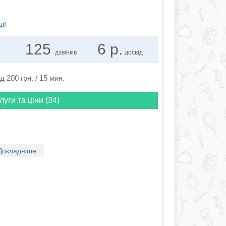
ії
125
6 р.
дзвінків
досвід
ід 200 грн. / 15 мин.
луги та ціни (34)
Докладніше