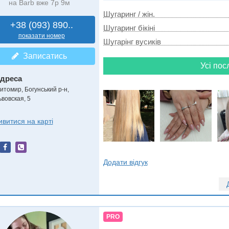
на Barb вже 7р 9м
Шугаринг / жін.
+38 (093) 890..
Шугаринг бікіні
показати номер
Шугарінг вусиків
Записатись
Усі пос
дреса
итомир, Богунський р-н
,
ьвовская, 5
ивитися на карті
Додати відгук
PRO