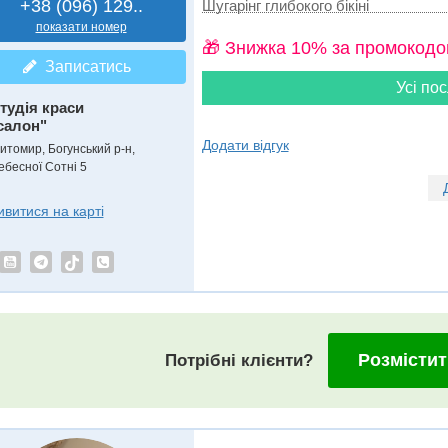
+38 (096) 129..
Шугарінг глибокого бікіні
показати номер
🎁 Знижка 10% за промокодо
Записатись
Усі пос
тудія краси
салон"
Додати відгук
итомир, Богунський р-н,
ебесної Сотні 5
ивитися на карті
Розмістит
Потрібні клієнти?