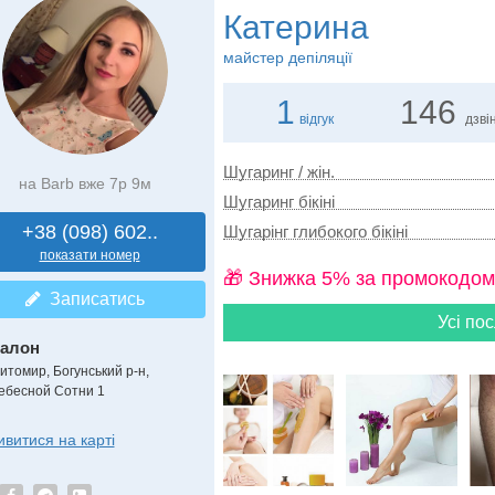
Катерина
майстер депіляції
1
146
відгук
дзвін
Шугаринг / жін.
на Barb вже 7р 9м
Шугаринг бікіні
+38 (098) 602..
Шугарінг глибокого бікіні
показати номер
🎁 Знижка 5% за промокодом
Записатись
Усі пос
алон
итомир, Богунський р-н,
ебесной Сотни 1
ивитися на карті