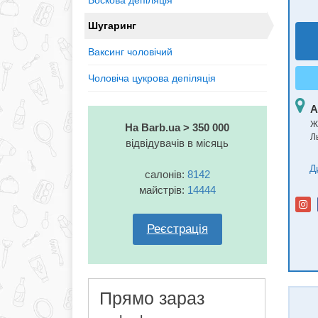
Воскова депіляція
Шугаринг
Ваксинг чоловічий
Чоловіча цукрова депіляція
А
Ж
На Barb.ua > 350 000
Л
відвідувачів в місяць
Д
салонів:
8142
майстрів:
14444
Реєстрація
Прямо зараз