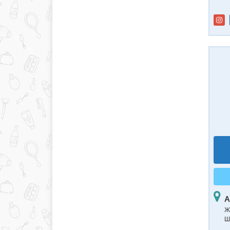
А
Ж
Ш