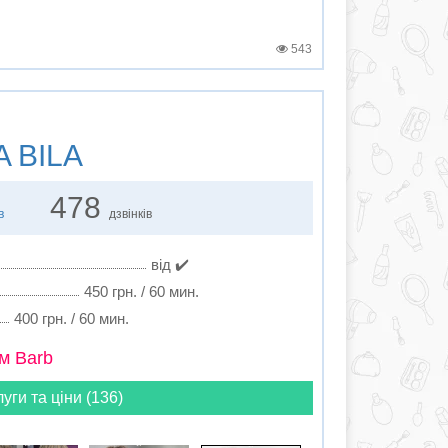
543
 BILA
478
в
дзвінків
від ✔️
450 грн. / 60 мин.
400 грн. / 60 мин.
м Barb
луги та ціни (136)