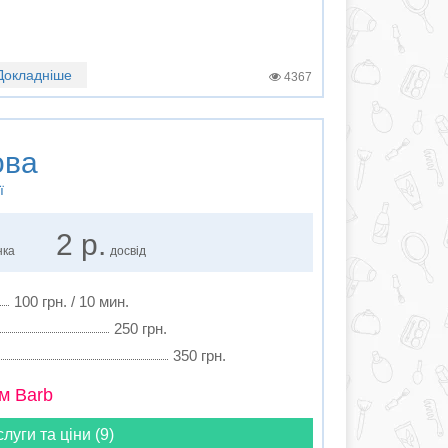
Докладніше
4367
ова
ї
2 р.
нка
досвід
100 грн. / 10 мин.
250 грн.
350 грн.
м Barb
слуги та ціни (9)