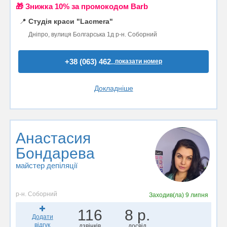
🎁 Знижка 10% за промокодом Barb
📍
Студія краси "Lacmera"
Дніпро, вулиця Болгарська 1д р-н. Соборний
+38 (063) 462..
показати номер
Докладніше
Анастасия
Бондарева
майстер депіляції
р-н. Соборний
Заходив(ла)
9 липня
116
8 р.
Додати
відгук
дзвінків
досвід