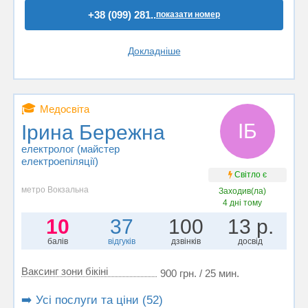
+38 (099) 281..
показати номер
Докладніше
🎓
Медосвіта
ІБ
Ірина Бережна
електролог (майстер
електроепіляції)
Світло є
метро Вокзальна
Заходив(ла)
4 дні тому
10
37
100
13 р.
балів
відгуків
дзвінків
досвід
Ваксинг зони бікіні
900 грн. / 25 мин.
➡️ Усі послуги та ціни (52)