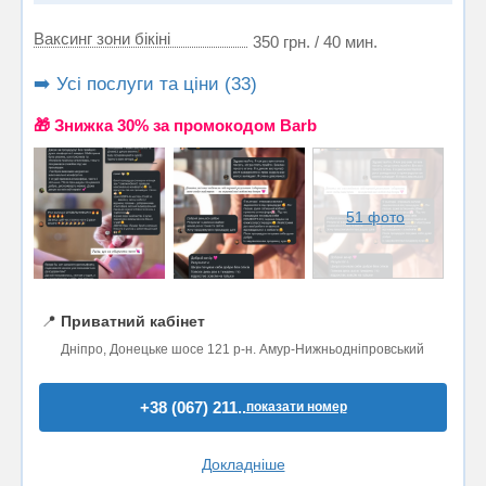
Ваксинг зони бікіні
350 грн. / 40 мин.
➡️ Усі послуги та ціни (33)
🎁 Знижка 30% за промокодом Barb
51 фото
📍
Приватний кабінет
Дніпро, Донецьке шосе 121 р-н. Амур-Нижньодніпровський
+38 (067) 211..
показати номер
Докладніше