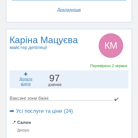
Докладніше
Каріна Мацуєва
КМ
майстер депіляції
Перевірено
2 червня
97
Додати
відгук
дзвінків
Ваксинг зони бікіні
✔️
➡️ Усі послуги та ціни (24)
📍
Салон
Дніпро