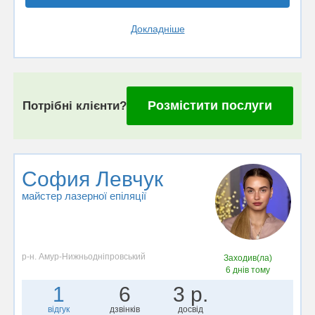
Докладніше
Розмістити послуги
Потрібні клієнти?
София Левчук
майстер лазерної епіляції
р-н. Амур-Нижньодніпровський
Заходив(ла)
6 днів тому
1
6
3 р.
відгук
дзвінків
досвід