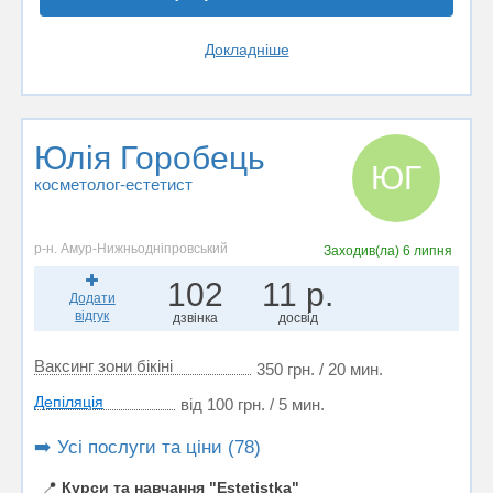
Докладніше
Юлія Горобець
ЮГ
косметолог-естетист
р-н. Амур-Нижньодніпровський
Заходив(ла)
6 липня
102
11 р.
Додати
відгук
дзвінка
досвід
Ваксинг зони бікіні
350 грн. / 20 мин.
Депіляція
від 100 грн. / 5 мин.
➡️ Усі послуги та ціни (78)
📍
Курси та навчання "Estetistka"