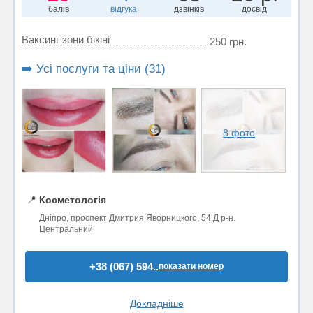
балів
відгука
дзвінків
досвід
Ваксинг зони бікіні
250 грн.
➡️ Усі послуги та ціни (31)
8 фото
📍
Косметологія
Дніпро, проспект Дмитрия Яворницкого, 54 Д р-н.
Центральний
+38 (067) 594..
показати номер
Докладніше