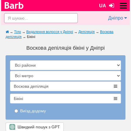
UA
Дніпро
→
Тіло
→
Видалення волосся у Дніпрі
→
Депіляція
→
Воскова
депіляція
→
Бікіні
Воскова депіляція бікіні у Дніпрі
Воскова депіляція
Бікіні
Виїзд додому
Швидкий пошук з GPT