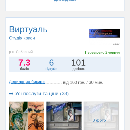
Виртуаль
Студія краси
р-н. Соборний
Перевірено
2 червня
7.3
6
101
балів
відгуків
дзвінок
Депиляция бикини
від 160 грн. / 30 мин.
➡️ Усі послуги та ціни (33)
3 фото