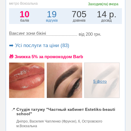
метро Вокзальна
Заходив(ла)
вчора
10
19
705
14 р.
балів
відгуків
дзвінків
досвід
Ваксинг зони бікіні
від 200 грн.
➡️ Усі послуги та ціни (83)
🎁 Знижка 5% за промокодом Barb
5 фото
📍
Студія татужу "Частный кабинет Estetiks-beauti
school"
Дніпро, Василия Чапленко (Фрунзе), 6, Островского
м.Вокзальна