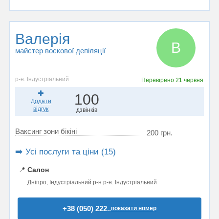
Валерія
В
майстер воскової депіляції
р-н. Індустріальний
Перевірено
21 червня
100
Додати
відгук
дзвінків
Ваксинг зони бікіні
200 грн.
➡️ Усі послуги та ціни (15)
📍
Салон
Дніпро, Індустріальний р-н р-н. Індустріальний
+38 (050) 222..
показати номер