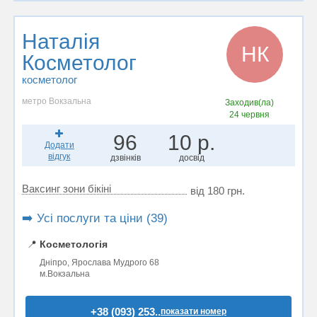
Наталія
НК
Косметолог
косметолог
метро Вокзальна
Заходив(ла)
24 червня
96
10 р.
Додати
відгук
дзвінків
досвід
Ваксинг зони бікіні
від 180 грн.
➡️ Усі послуги та ціни (39)
📍
Косметологія
Дніпро, Ярослава Мудрого 68
м.Вокзальна
+38 (093) 253..
показати номер