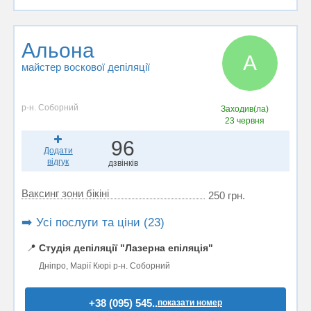
Альона
А
майстер воскової депіляції
р-н. Соборний
Заходив(ла)
23 червня
96
Додати
відгук
дзвінків
Ваксинг зони бікіні
250 грн.
➡️ Усі послуги та ціни (23)
📍
Студія депіляції "Лазерна епіляція"
Дніпро, Марії Кюрі р-н. Соборний
+38 (095) 545..
показати номер