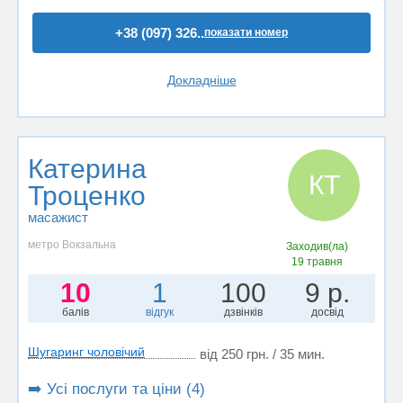
+38 (097) 326..
показати номер
Докладніше
Катерина
КТ
Троценко
масажист
метро Вокзальна
Заходив(ла)
19 травня
10
1
100
9 р.
балів
відгук
дзвінків
досвід
Шугаринг чоловічий
від 250 грн. / 35 мин.
➡️ Усі послуги та ціни (4)