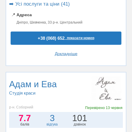
➡️ Усі послуги та ціни (41)
📍
Адреса
Дніпро, Шевченка, 33 р-н. Центральний
+38 (068) 652..
показати номер
Докладніше
Адам и Ева
Студія краси
р-н. Соборний
Перевірено
13 червня
7.7
3
101
балів
відгука
дзвінок