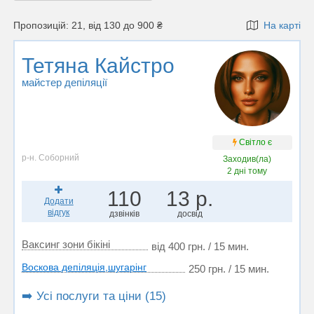
Пропозицій: 21, від 130 до 900 ₴
На карті
Тетяна Кайстро
майстер депіляції
Світло є
р-н. Соборний
Заходив(ла)
2 дні тому
110
13 р.
Додати
відгук
дзвінків
досвід
Ваксинг зони бікіні
від 400 грн. / 15 мин.
Воскова депіляція,шугарінг
250 грн. / 15 мин.
➡️ Усі послуги та ціни (15)