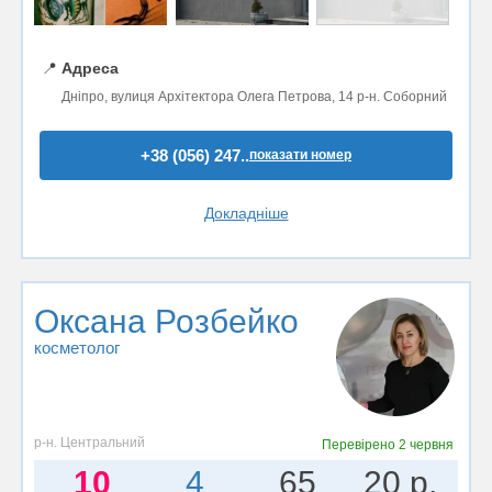
📍
Адреса
Дніпро, вулиця Архітектора Олега Петрова, 14 р-н. Соборний
+38 (056) 247..
показати номер
Докладніше
Оксана Розбейко
косметолог
р-н. Центральний
Перевірено
2 червня
10
4
65
20 р.