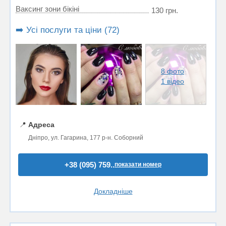
Ваксинг зони бікіні
130 грн.
➡️ Усі послуги та ціни (72)
8 фото
1 відео
📍
Адреса
Дніпро, ул. Гагарина, 177 р-н. Соборний
+38 (095) 759..
показати номер
Докладніше