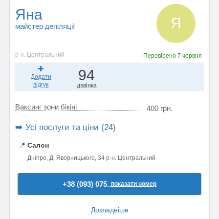
Яна
Я
майстер депіляції
р-н. Центральний
Перевірено
7 червня
94
Додати
відгук
дзвінка
Ваксинг зони бікіні
400 грн.
➡️ Усі послуги та ціни (24)
📍
Салон
Дніпро, Д. Яворницького, 34 р-н. Центральний
+38 (093) 075..
показати номер
Докладніше