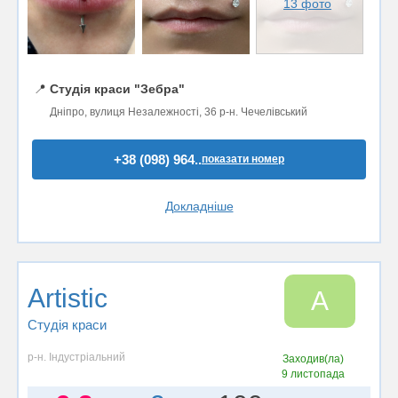
13 фото
📍
Студія краси "Зебра"
Дніпро, вулиця Незалежності, 36 р-н. Чечелівський
+38 (098) 964..
показати номер
Докладніше
Artistic
A
Студія краси
р-н. Індустріальний
Заходив(ла)
9 листопада