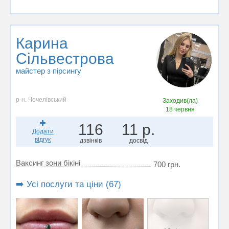
Карина
Сільвестрова
майстер з пірсингу
р-н. Чечелівський
Заходив(ла)
18 червня
116
11 р.
Додати
відгук
дзвінків
досвід
Ваксинг зони бікіні
700 грн.
➡️ Усі послуги та ціни (67)