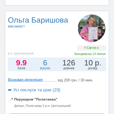
Ольга Баришова
масажист
Світло є
р-н. Центральний
Заходив(ла)
13 липня
9.9
6
126
10 р.
балів
відгуків
дзвінків
досвід
Восковая депиляция
від 200 грн. / 30 мин.
➡️ Усі послуги та ціни (23)
📍
Перукарня "Политаева"
Дніпро, Политаева 2 р-н. Центральний