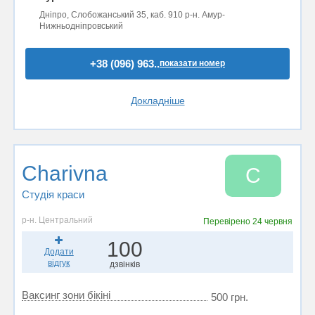
Дніпро, Слобожанський 35, каб. 910 р-н. Амур-
Нижньодніпровський
+38 (096) 963..
показати номер
Докладніше
Charivna
C
Студія краси
р-н. Центральний
Перевірено
24 червня
100
Додати
відгук
дзвінків
Ваксинг зони бікіні
500 грн.