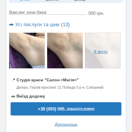
Ваксинг зони бікіні
500 грн.
➡️ Усі послуги та ціни (13)
8 фото
📍
Студія краси "Салон «Магія»"
Дніпро, Героїв проспект 21 Победа 5 р-н. Соборний
🚗
Виїзд додому
+38 (093) 095..
показати номер
Докладніше