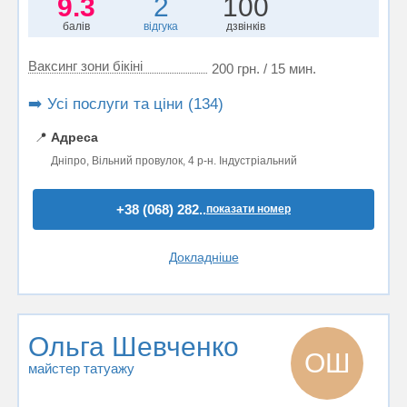
9.3
2
100
балів
відгука
дзвінків
Ваксинг зони бікіні
200 грн. / 15 мин.
➡️ Усі послуги та ціни (134)
📍
Адреса
Дніпро, Вільний провулок, 4 р-н. Індустріальний
+38 (068) 282..
показати номер
Докладніше
Ольга Шевченко
ОШ
майстер татуажу