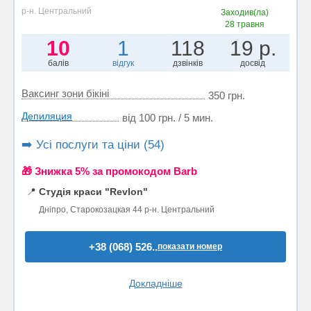
р-н. Центральний
Заходив(ла)
28 травня
10
1
118
19 р.
балів
відгук
дзвінків
досвід
Ваксинг зони бікіні
350 грн.
Депиляция
від 100 грн. / 5 мин.
➡️ Усі послуги та ціни (54)
🎁 Знижка 5% за промокодом Barb
📍
Студія краси "Revlon"
Дніпро, Старокозацкая 44 р-н. Центральний
+38 (068) 526..
показати номер
Докладніше