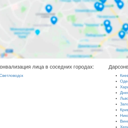
онвализация лица в соседних городах:
Дарсонв
Светловодск
Кие
Оде
Хар
Дне
Льв
Зап
Кри
Ник
Вин
Хер