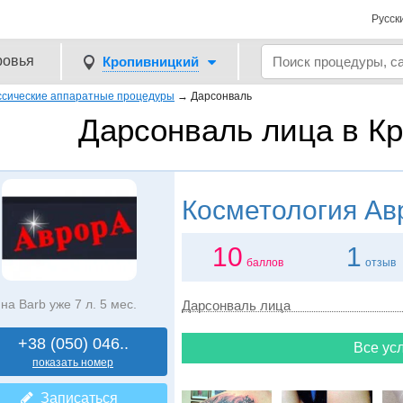
Русск
ровья
Кропивницкий
ссические аппаратные процедуры
→
Дарсонваль
Дарсонваль лица в К
Косметология
Ав
10
1
баллов
отзыв
на Barb уже 7 л. 5 мес.
Дарсонваль лица
+38 (050) 046..
Все усл
показать номер
Записаться