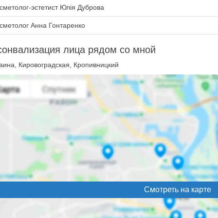
сметолог-эстетист Юлія Дуброва
сметолог Анна Гонтаренко
сонвализация лица рядом со мной
аина, Кировоградская, Кропивницкий
Смотреть на карте