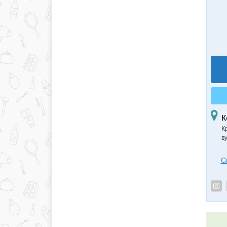
К
К
в
С