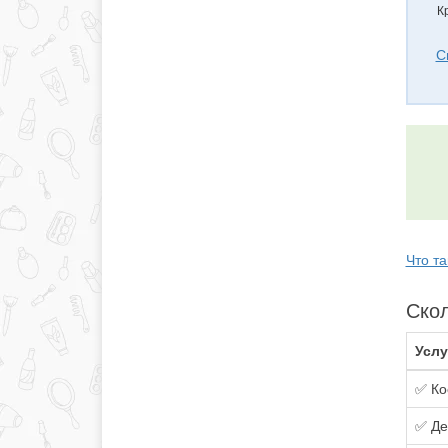
К
С
Что т
Скол
Услу
✅ Ко
✅ Де