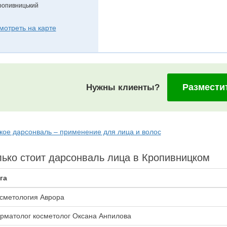
ропивницький
мотреть на карте
Размести
Нужны клиенты?
акое дарсонваль – применение для лица и волос
ько стоит дарсонваль лица в Кропивницком
га
сметология Аврора
рматолог косметолог Оксана Анпилова