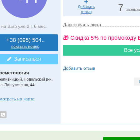
7
Добавить
звонков
отзыв
Дарсонваль лица
на Barb уже 2 г. 6 мес.
🎁 Cкидка 5% по промокоду 
+38 (095) 504..
показать номер
Все ус
Записаться
Добавить отзыв
осметология
ропивницкий, Подольский р-н,
ул. Пашутинська, 44г
мотреть на карте