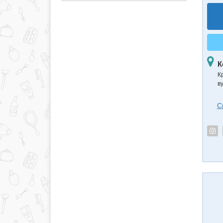
К
К
в
С