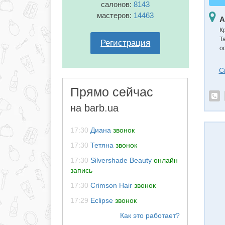
салонов:
8143
мастеров:
14463
А
К
Т
Регистрация
о
С
Прямо сейчас
на barb.ua
17:30
Диана
звонок
17:30
Тетяна
звонок
17:30
Silvershade Beauty
онлайн
запись
17:30
Crimson Hair
звонок
17:29
Eclipse
звонок