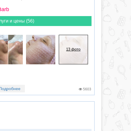
Barb
луги и цены (56)
13 фото
Подробнее
5603