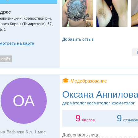
дрес
ропивницкий, Крепостной р-н
,
араса Карпы (Тимирязева), 57,
ф. 1
Добавить отзыв
мотреть на карте
сайт
🎓
Медобразование
Оксана Анпилов
ОА
дерматолог косметолог, косметолог
9
9
баллов
отзывов
на Barb уже 6 л. 1 мес.
Дарсонваль лица