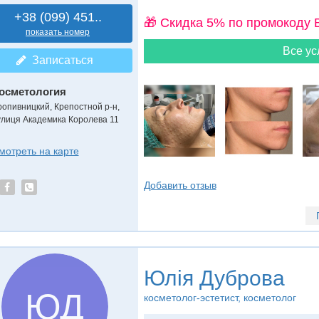
+38 (099) 451..
🎁 Cкидка 5% по промокоду 
показать номер
Все ус
Записаться
осметология
ропивницкий, Крепостной р-н,
улиця Академика Королева 11
мотреть на карте
Добавить отзыв
Юлія Дуброва
ЮД
косметолог-эстетист, косметолог