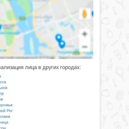
ализация лица в других городах:
в
сса
ьков
пр
ов
орожье
вой Рог
олаев
ница
сон