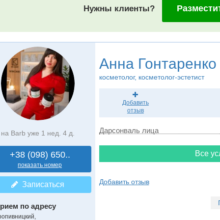
Размести
Нужны клиенты?
Анна Гонтаренко
косметолог, косметолог-эстетист
Добавить
отзыв
Дарсонваль лица
на Barb уже 1 нед. 4 д.
Все ус
+38 (098) 650..
показать номер
Добавить отзыв
Записаться
рием по адресу
ропивницкий,