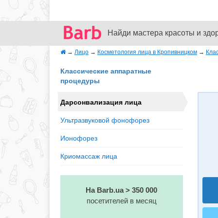
Найди мастера красоты и здо
→
Лицо
→
Косметология лица в Кропивницком
→
Кла
Классические аппаратные
процедуры
Дарсонвализация лица
Ультразвуковой фонофорез
Ионофорез
Криомассаж лица
На Barb.ua > 350 000
посетителей в месяц