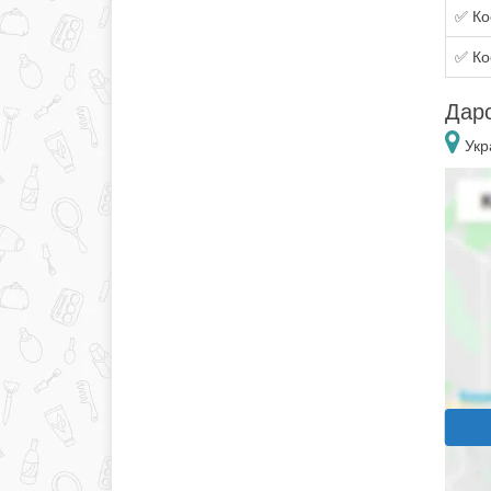
✅ Ко
✅ Ко
Дар
Укр