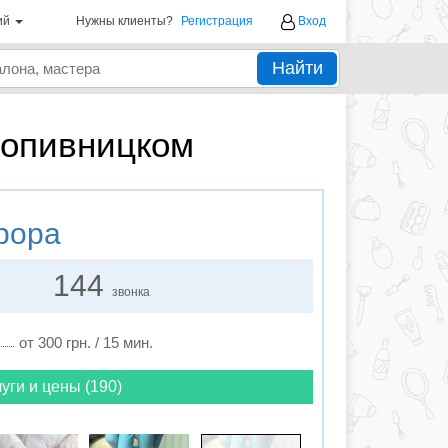
ий
Нужны клиенты?
Регистрация
Вход
Найти
ропивницком
рора
144
звонка
от 300 грн. / 15 мин.
уги и цены (190)