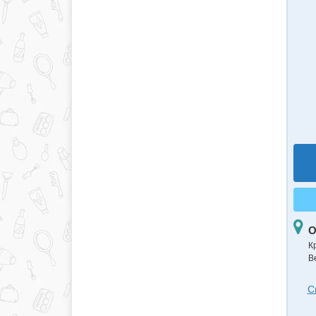
О
К
В
С