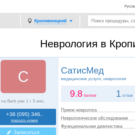
Русск
Кропивницкий
Неврология в Кро
СатисМед
С
медицинские услуги, неврология
9.8
1
баллов
отзыв
на Barb уже 1 г. 5 мес.
Прием невролога
+38 (095) 346..
Неврологическое обследование
показать номер
Функциональная диагностика
Записаться