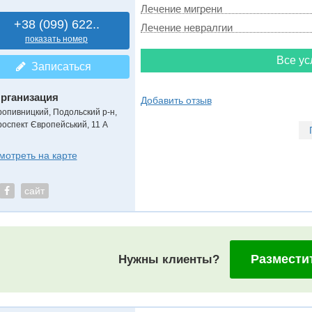
Лечение мигрени
+38 (099) 622..
Лечение невралгии
показать номер
Все ус
Записаться
рганизация
Добавить отзыв
ропивницкий, Подольский р-н,
роспект Європейський, 11 А
мотреть на карте
сайт
Размести
Нужны клиенты?