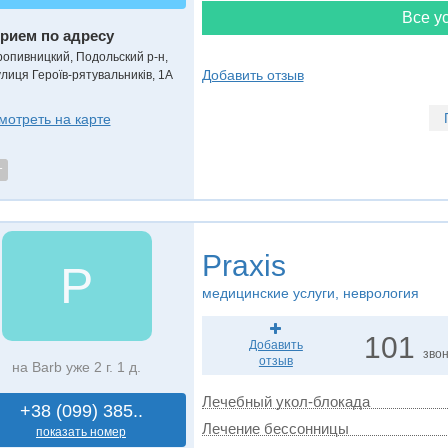
Все ус
рием по адресу
ропивницкий, Подольский р-н,
Добавить отзыв
улиця Героїв-рятувальників, 1А
мотреть на карте
т
Praxis
P
медицинские услуги, неврология
101
Добавить
зво
отзыв
на Barb уже 2 г. 1 д.
Лечебный укол-блокада
+38 (099) 385..
Лечение бессонницы
показать номер