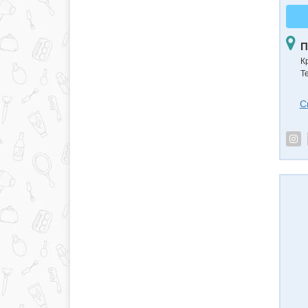
П
К
Т
С