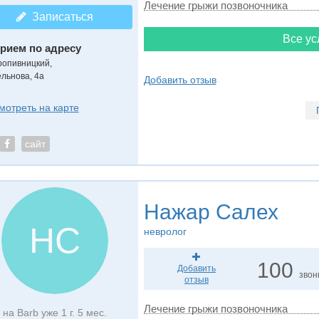
Лечение грыжи позвоночника
Записаться
Все ус
рием по адресу
ропивницкий,
ельнова, 4а
Добавить отзыв
мотреть на карте
сайт
Нажар Салех
НС
невролог
100
Добавить
звон
отзыв
Лечение грыжи позвоночника
на Barb уже 1 г. 5 мес.