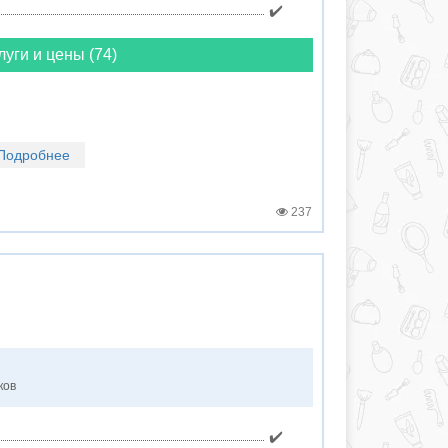
✔️
луги и цены (74)
Подробнее
237
ков
✔️