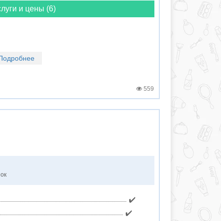
луги и цены (6)
Подробнее
559
нок
✔️
✔️