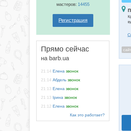
мастеров:
14455
П
К
Регистрация
в
С
Прямо сейчас
сай
на barb.ua
21:14
Елена
звонок
21:14
Абдель
звонок
21:13
Елена
звонок
21:13
Ірина
звонок
21:12
Елена
звонок