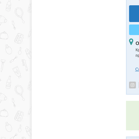
О
К
п
С