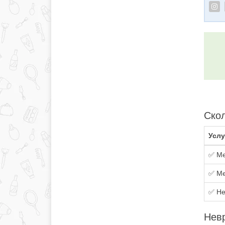
Скол
Услу
✅ Ме
✅ Ме
✅ Не
Невр