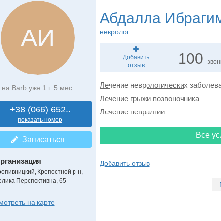
Абдалла Ибраги
АИ
невролог
100
Добавить
звон
отзыв
Лечение неврологических заболев
на Barb уже 1 г. 5 мес.
Лечение грыжи позвоночника
+38 (066) 652..
Лечение невралгии
показать номер
Все ус
Записаться
рганизация
Добавить отзыв
ропивницкий, Крепостной р-н,
елика Перспективна, 65
мотреть на карте