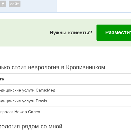
сайт
Размести
Нужны клиенты?
ько стоит неврология в Кропивницком
га
дицинские услуги СатисМед
дицинские услуги Praxis
вролог Нажар Салех
ология рядом со мной