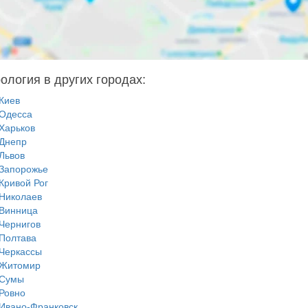
ология в других городах:
Киев
Одесса
Харьков
Днепр
Львов
Запорожье
Кривой Рог
Николаев
Винница
Чернигов
Полтава
Черкассы
Житомир
Сумы
Ровно
Ивано-Франковск