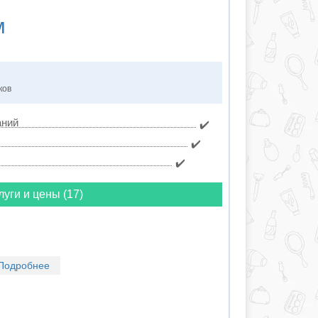
м
ков
аний
✔️
✔️
✔️
луги и цены (17)
Подробнее