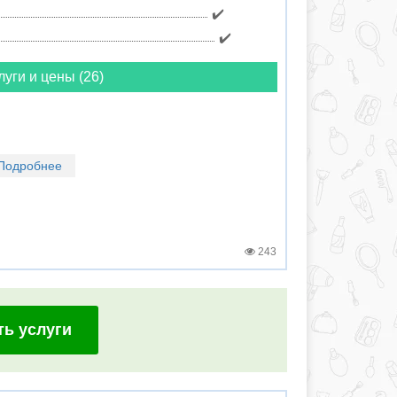
✔️
✔️
луги и цены (26)
Подробнее
243
ть услуги