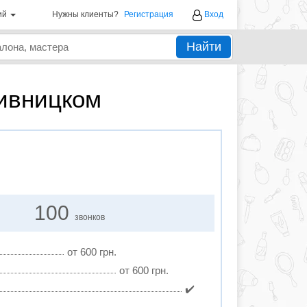
ий
Нужны клиенты?
Регистрация
Вход
Найти
пивницком
100
звонков
от 600 грн.
от 600 грн.
✔️