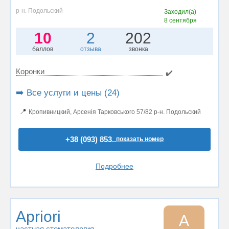
р-н. Подольский
Заходил(а)
8 сентября
10
2
202
баллов
отзыва
звонка
Коронки
✔️
➡️ Все услуги и цены (24)
📍
Кропивницкий, Арсенія Тарковського 57/82 р-н. Подольский
+38 (093) 853..
показать номер
Подробнее
Apriori
A
частная стоматология